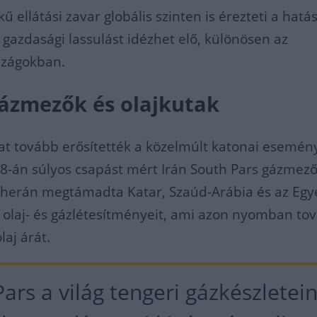
ű ellátási zavar globális szinten is érezteti a hatás
gazdasági lassulást idézhet elő, különösen az
szágokban.
ázmezők és olajkutak
kat tovább erősítették a közelmúlt katonai esemény
18-án súlyos csapást mért Irán South Pars gázmező
eherán megtámadta Katar, Szaúd-Arábia és az Egy
 olaj- és gázlétesítményeit, ami azon nyomban to
laj árát.
ars a világ tengeri gázkészletei