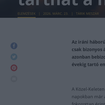
ELEMZÉSEK
2026. MÁRC. 23.
TÁRIK MESZÁR
Az iráni hábor
csak bizonyos 
azonban bebizo
évekig tartó en
A Közel-Keleten
napokban már a t
fokozottan érint