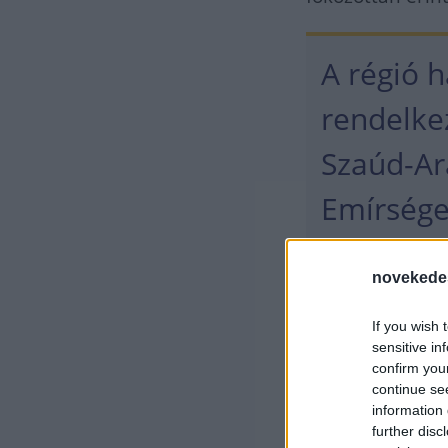
A régió 
rendelkez
Szaúd-Ar
Emírsége
ezeknek 
novekede
A légicsapások 
If you wish 
sensitive in
minden olyan té
confirm you
katonai bázisok
continue se
information 
further disc