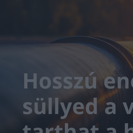
Hosszú en
süllyed a v
tarthat a 