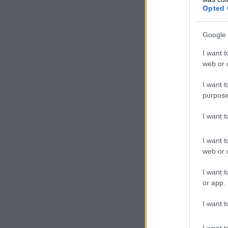
megtámadja a H
Opted 
Google 
Azóta az
I want t
web or d
dollárra
I want t
becslése
purpose
dollárt is
I want 
I want t
web or d
A hiány miatt e
alternatív nyer
I want t
or app.
tartalékaikat ha
I want t
A szingapúri s
I want t