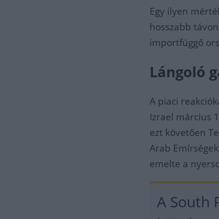
Egy ilyen mérték
hosszabb távon 
importfüggő or
Lángoló g
A piaci reakció
Izrael március 
ezt követően T
Arab Emírségek
emelte a nyerso
A South P