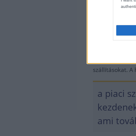
authenti
a globáli
hordós h
A tartalékok fe
nem képes telje
szállításokat. 
a piaci 
kezdenek
ami továb