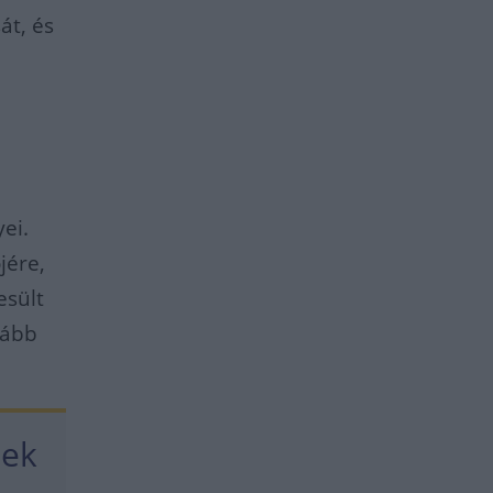
át, és
ei.
jére,
esült
vább
nek