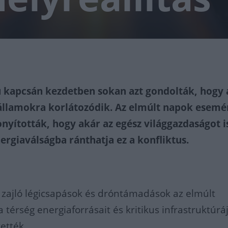
ú kapcsán kezdetben sokan azt gondolták, hogy 
államokra korlátozódik. Az elmúlt napok esemé
nyították, hogy akár az egész világgazdaságot i
ergiaválságba ránthatja ez a konfliktus.
 zajló légicsapások és dróntámadások az elmúlt
érség energiaforrásait és kritikus infrastruktúráj
ették.