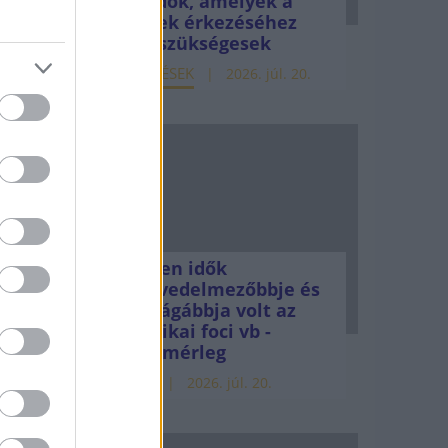
teendők, amelyek a
pénzek érkezéséhez
még szükségesek
ELEMZÉSEK
2026. júl. 20.
00
Minden idők
legjövedelmezőbbje és
ő
legdrágábbja volt az
amerikai foci vb -
gyorsmérleg
HÍREK
2026. júl. 20.