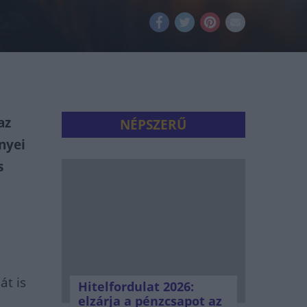
az
NÉPSZERŰ
nyei
s
át is
Hitelfordulat 2026:
elzárja a pénzcsapot az