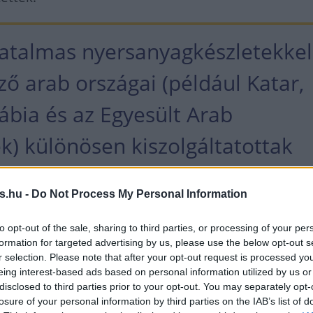
hatalmas nyersanyagkészletekkel
ő arab országai (például Katar,
ábia és az Egyesült Arab
k) különösen kiszolgáltatottak
a támadásoknak.
s.hu -
Do Not Process My Personal Information
előzménye, hogy a teheráni vezetés gyakorlatilag
to opt-out of the sale, sharing to third parties, or processing of your per
formation for targeted advertising by us, please use the below opt-out s
rségbeli országot ellenségként kezel, amelyik ame
r selection. Please note that after your opt-out request is processed y
nak ad otthont.
eing interest-based ads based on personal information utilized by us or
disclosed to third parties prior to your opt-out. You may separately opt-
losure of your personal information by third parties on the IAB’s list of