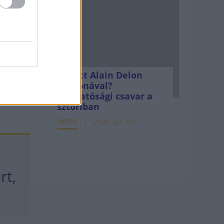
ió
Mi lett Alain Delon
nban
vagyonával?
Adóhatósági csavar a
sztoriban
HÍREK
2026. júl. 19.
rt,