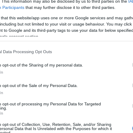
ások után árrobbanások
. This information may also be disclosed by us to third parties on the
IA
Participants
that may further disclose it to other third parties.
ra elleni csapások már most jelentős piaci
 that this website/app uses one or more Google services and may gath
including but not limited to your visit or usage behaviour. You may click 
oz vezetnek. Nyilvánvalóvá vált, hogy ha a táma
 to Google and its third-party tags to use your data for below specifi
 rövid időn belül, akkor már az ellátási láncok
ogle consent section.
l Data Processing Opt Outs
o opt-out of the Sharing of my personal data.
ejlemények hosszabb távon akár
In
lis gazdasági válságot is
o opt-out of the Sale of my Personal Data.
In
etnek.
to opt-out of processing my Personal Data for Targeted
ing.
In
l érkező energiaszállítmányok leálltak, miután az
o opt-out of Collection, Use, Retention, Sale, and/or Sharing
i csapásokra válaszul Irán azzal fenyegetőzött, hog
ersonal Data that Is Unrelated with the Purposes for which it
lected.