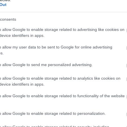
ormuzi-szoroson áthaladó hajókat.
Out
consents
 olajárak hordónként közel 120
o allow Google to enable storage related to advertising like cookies on
evice identifiers in apps.
 emelkedtek, és pesszimista
o allow my user data to be sent to Google for online advertising
k
szerint a jövőben elérhetik a 2
s.
.
to allow Google to send me personalized advertising.
o allow Google to enable storage related to analytics like cookies on
evice identifiers in apps.
gyes államok már az öböl-menti térségen kívül lév
solaj-beszállítók után kutatnak, míg mások saját
o allow Google to enable storage related to functionality of the website
sználják fel.
o allow Google to enable storage related to personalization.
zékhelyű OCBC Group Research
becslése
szerint
o allow Google to enable storage related to security, including