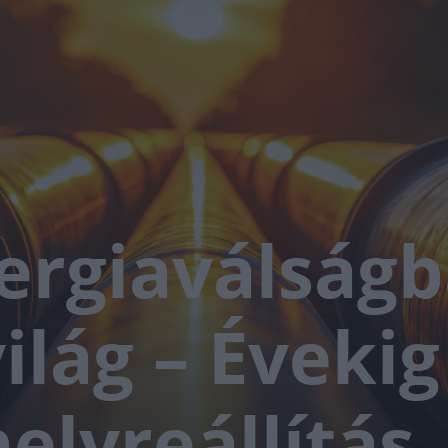
ergiaválságb
ilág – Évekig
helyreállítás