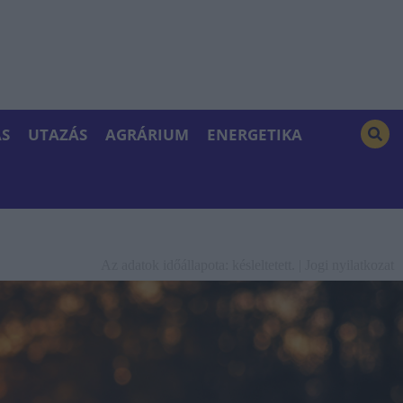
S
UTAZÁS
AGRÁRIUM
ENERGETIKA
Az adatok időállapota: késleltetett. |
Jogi nyilatkozat