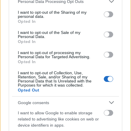
Please note that this website/app uses one or more Google
Personal Data Processing Opt Outs
services and may gather and store information including but
not limited to your visit or usage behaviour. You may click to
I want to opt-out of the Sharing of my
Figyelemre méltó adat az is, hogy
personal data.
grant or deny consent to Google and its third-party tags to
Opted In
use your data for below specified purposes in below Google
a legalacsonyabb jövedelemmel
consent section.
I want to opt-out of the Sale of my
Personal Data.
rendelkező 20 százaléknyi lakosság
Opted In
kevéssé érzi egészségesnek magát, mint a
I want to opt-out of processing my
legmagasabb jövedelemmel rendelkező 20
Personal Data for Targeted Advertising.
Opted In
százalékba tartozók.
I want to opt-out of Collection, Use,
Továbbá az alacsonyabb végzettségűek
Retention, Sale, and/or Sharing of my
Personal Data that Is Unrelated with the
Purposes for which it was collected.
körében is többen vannak, akik nem érzik
Opted Out
magukat egészségesnek, mint a felsőfokú
Google consents
végzettségűek körében.
I want to allow Google to enable storage
related to advertising like cookies on web or
Az országok között Írországban volt a
device identifiers in apps.
legmagasabb – férfiak és nők esetén egyaránt