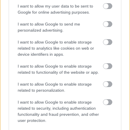
I want to allow my user data to be sent to
– a magukat egészségesnek tartók aránya.
Google for online advertising purposes.
Érdemes megemlíteni, hogy a gazdasági
I want to allow Google to send me
personalized advertising.
adatokat tekintve Írország az egyik
legsikeresebb az EU tagállamok között.
I want to allow Google to enable storage
related to analytics like cookies on web or
Egészségügyre GDP arányosan 1,1
device identifiers in apps.
százalékponttal költ többet, mint
I want to allow Google to enable storage
Magyarország.
related to functionality of the website or app.
A magukat egészségesnek tekintő 16 éven
I want to allow Google to enable storage
related to personalization.
felüliek aránya tekintetében az EU-ban – a
I want to allow Google to enable storage
felmérés szerint – Magyarország a 22. helyen
related to security, including authentication
van. Lengyelország, Észtország, Portugália,
functionality and fraud prevention, and other
user protection.
Lettország és Litvánia van csak mögöttünk.