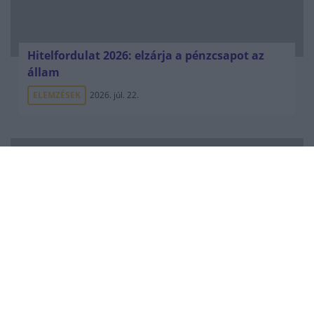
Hitelfordulat 2026: elzárja a pénzcsapot az
állam
ELEMZÉSEK
2026. júl. 22.
Vagyonvisszaszerzés: amikor a pénz
gyorsabban fut, mint a jog
ELEMZÉSEK
2026. júl. 21.