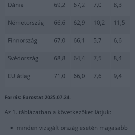
Dánia
69,2
67,2
7,0
8,3
Németország
66,6
62,9
10,2
11,5
Finnország
67,0
66,1
5,7
6,6
Svédország
68,8
64,4
7,5
8,4
EU átlag
71,0
66,0
7,6
9,4
Forrás: Eurostat 2025.07.24.
Az 1. táblázatban a következőket látjuk:
minden vizsgált ország esetén magasabb