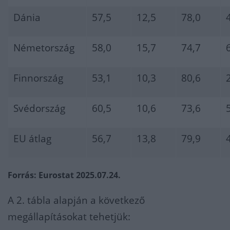
Dánia
57,5
12,5
78,0
Németország
58,0
15,7
74,7
Finnország
53,1
10,3
80,6
Svédország
60,5
10,6
73,6
EU átlag
56,7
13,8
79,9
Forrás: Eurostat 2025.07.24.
A 2. tábla alapján a következő
megállapításokat tehetjük: