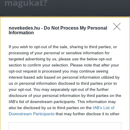
magukat?
EGÉSZSÉGIPAR
2025. SZEPT. 22.
CSATH MAGDOLNA
novekedes.hu -
Do Not Process My Personal
Information
If you wish to opt-out of the sale, sharing to third parties, or
processing of your personal or sensitive information for
targeted advertising by us, please use the below opt-out
Az Eurostat legfrissebb, felméréseken
section to confirm your selection. Please note that after your
alapuló jelentése szerint 2024-ben az EU
opt-out request is processed you may continue seeing
interest-based ads based on personal information utilized by
állampolgárok több mint egy harmada, 35,3
us or personal information disclosed to third parties prior to
százaléka fogalmazott úgy, hogy krónikus
your opt-out. You may separately opt-out of the further
disclosure of your personal information by third parties on the
betegsége van. Azok között, akik jónak vagy
IAB’s list of downstream participants. This information may
nagyon jónak ítélik egészségi állapotukat, a
also be disclosed by us to third parties on the
IAB’s List of
Downstream Participants
that may further disclose it to other
férfiak vannak többségben.
third parties.