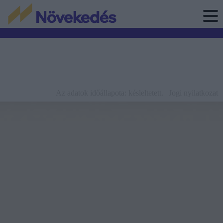
Az adatok időállapota: késleltetett. |
Jogi nyilatkozat