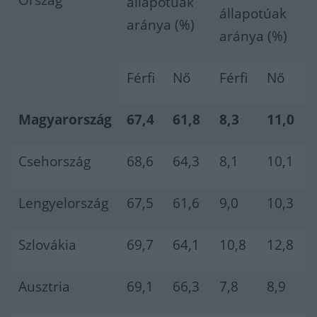
Ország
állapotúak
állapotúak
aránya (%)
aránya (%)
Férfi
Nő
Férfi
Nő
Magyarország
67,4
61,8
8,3
11,0
Csehország
68,6
64,3
8,1
10,1
Lengyelország
67,5
61,6
9,0
10,3
Szlovákia
69,7
64,1
10,8
12,8
Ausztria
69,1
66,3
7,8
8,9