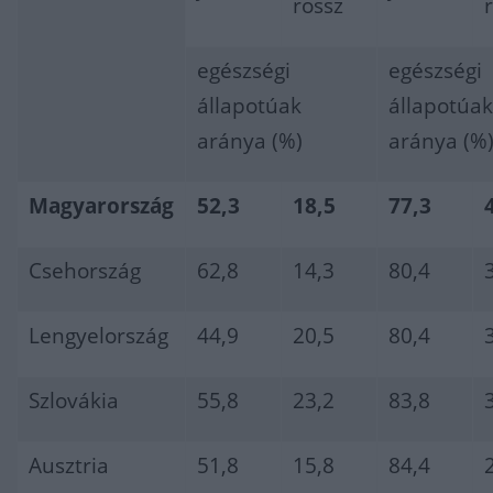
rossz
egészségi
egészségi
állapotúak
állapotúak
aránya (%)
aránya (%
Magyarország
52,3
18,5
77,3
Csehország
62,8
14,3
80,4
Lengyelország
44,9
20,5
80,4
Szlovákia
55,8
23,2
83,8
Ausztria
51,8
15,8
84,4