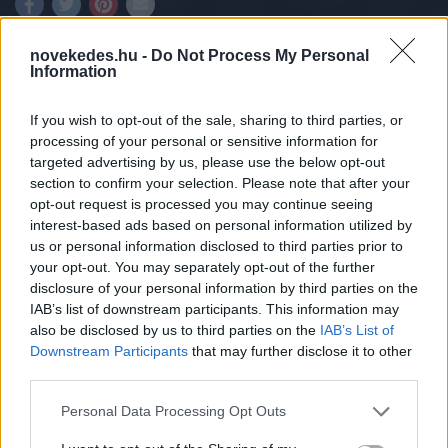
novekedes.hu -
Do Not Process My Personal
Information
1946-ban radarjelet küldtünk a Holdra, ma
If you wish to opt-out of the sale, sharing to third parties, or
pedig magyar kísérleteket végeznek a
processing of your personal or sensitive information for
targeted advertising by us, please use the below opt-out
világűrben. De mit keres egy közép-európai
section to confirm your selection. Please note that after your
állam a világűr geopolitikai sakktábláján? A
opt-out request is processed you may continue seeing
interest-based ads based on personal information utilized by
belépési küszöb alacsonyabb, a tét viszont
us or personal information disclosed to third parties prior to
your opt-out. You may separately opt-out of the further
nagyobb lett időközben. Így a kérdés ma
disclosure of your personal information by third parties on the
már nem az, hogy Magyarország
IAB’s list of downstream participants. This information may
also be disclosed by us to third parties on the
IAB’s List of
megengedheti-e magának az űr
Downstream Participants
that may further disclose it to other
meghódítását, hanem az, hogy
third parties.
megengedhetjük-e magunknak azt, hogy
Please note that this website/app uses one or more Google
Personal Data Processing Opt Outs
kimaradjunk az űripar fejlődéséből.
services and may gather and store information including but