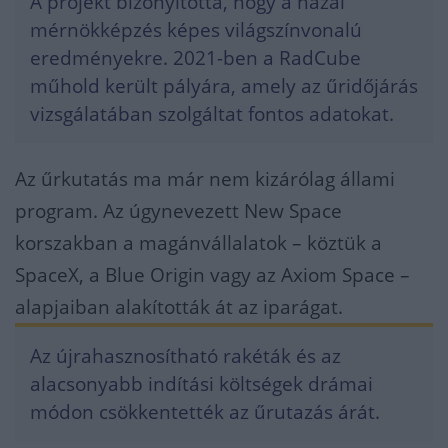
A projekt bizonyította, hogy a hazai
mérnökképzés képes világszínvonalú
eredményekre. 2021-ben a RadCube
műhold került pályára, amely az űridőjárás
vizsgálatában szolgáltat fontos adatokat.
Az űrkutatás ma már nem kizárólag állami
program. Az úgynevezett New Space
korszakban a magánvállalatok – köztük a
SpaceX, a Blue Origin vagy az Axiom Space –
alapjaiban alakították át az iparágat.
Az újrahasznosítható rakéták és az
alacsonyabb indítási költségek drámai
módon csökkentették az űrutazás árát.