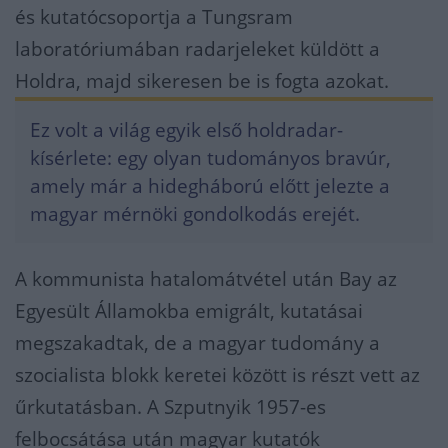
és kutatócsoportja a Tungsram
laboratóriumában radarjeleket küldött a
Holdra, majd sikeresen be is fogta azokat.
Ez volt a világ egyik első holdradar-
kísérlete: egy olyan tudományos bravúr,
amely már a hidegháború előtt jelezte a
magyar mérnöki gondolkodás erejét.
A kommunista hatalomátvétel után Bay az
Egyesült Államokba emigrált, kutatásai
megszakadtak, de a magyar tudomány a
szocialista blokk keretei között is részt vett az
űrkutatásban. A Szputnyik 1957-es
felbocsátása után magyar kutatók