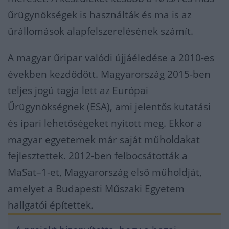
űrügynökségek is használták és ma is az
űrállomások alapfelszerelésének számít.
A magyar űripar valódi újjáéledése a 2010-es
években kezdődött. Magyarország 2015-ben
teljes jogú tagja lett az Európai
Űrügynökségnek (ESA), ami jelentős kutatási
és ipari lehetőségeket nyitott meg. Ekkor a
magyar egyetemek már saját műholdakat
fejlesztettek. 2012-ben felbocsátották a
MaSat–1-et, Magyarország első műholdját,
amelyet a Budapesti Műszaki Egyetem
hallgatói építettek.