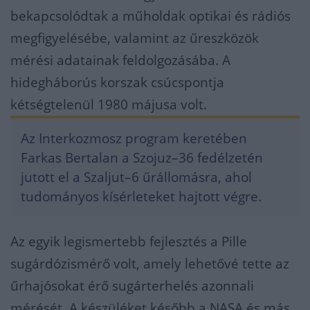
bekapcsolódtak a műholdak optikai és rádiós
megfigyelésébe, valamint az űreszközök
mérési adatainak feldolgozásába. A
hidegháborús korszak csúcspontja
kétségtelenül 1980 májusa volt.
Az Interkozmosz program keretében
Farkas Bertalan a Szojuz–36 fedélzetén
jutott el a Szaljut–6 űrállomásra, ahol
tudományos kísérleteket hajtott végre.
Az egyik legismertebb fejlesztés a Pille
sugárdózismérő volt, amely lehetővé tette az
űrhajósokat érő sugárterhelés azonnali
mérését. A készüléket később a NASA és más