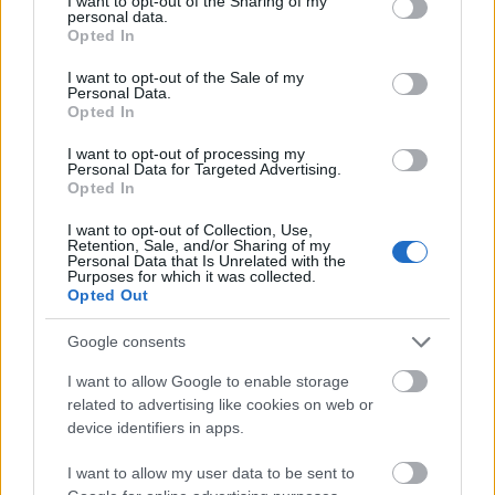
not limited to your visit or usage behaviour. You may click to
I want to opt-out of the Sharing of my
personal data.
grant or deny consent to Google and its third-party tags to
Opted In
use your data for below specified purposes in below Google
consent section.
I want to opt-out of the Sale of my
Personal Data.
A napokban rendezték meg Londonban a
Opted In
Space-Comm Expo Europe kiállítást, amely a
I want to opt-out of processing my
kontinens legrangosabb űrtechnológiai
Personal Data for Targeted Advertising.
Opted In
szakmai fórumának számít.
I want to opt-out of Collection, Use,
Retention, Sale, and/or Sharing of my
Nem kis nemzeti büszkeségre ad okot,
Personal Data that Is Unrelated with the
Purposes for which it was collected.
hogy ezen a rangos eseményen
Opted Out
Magyarország erős szakmai küldöttséggel
Google consents
képviseltette magát.
I want to allow Google to enable storage
A HUNOR-program keretében az űrállomáson
related to advertising like cookies on web or
device identifiers in apps.
végzett kísérletekről Kapu Tibor kutatóűrhajós
tartott előadást, aki Tim Peake brit űrhajóssal
I want to allow my user data to be sent to