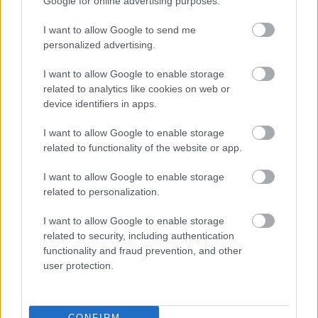
Google for online advertising purposes.
egy közös panelbeszélgetésen is részt vett.
Számtalanszor felmerül a kérdés, mit keres
I want to allow Google to send me
personalized advertising.
hazánk egy olyan pályán, amely korábban a
nagyhatalmak terepe volt?
I want to allow Google to enable storage
related to analytics like cookies on web or
device identifiers in apps.
A világűr, mint geopolitikai
I want to allow Google to enable storage
játszótér
related to functionality of the website or app.
I want to allow Google to enable storage
related to personalization.
Az űrtechnológia a tudomány és az
I want to allow Google to enable storage
related to security, including authentication
innováció egyik húzóágazata. A szektor az
functionality and fraud prevention, and other
elmúlt évtizedekben jelentősen átalakult,
user protection.
aminek következtében egyre növekszik majd
azoknak a nemzeteknek a száma, akik saját
CONFIRM