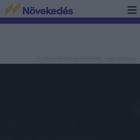
Az adatok időállapota: késleltetett. |
Jogi nyilatkozat