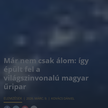
Már nem csak álom: így
épült fel a
világszinvonalú magyar
űripar
ELEMZÉSEK
2026. MÁRC. 9.
KOVÁCS DÁNIEL