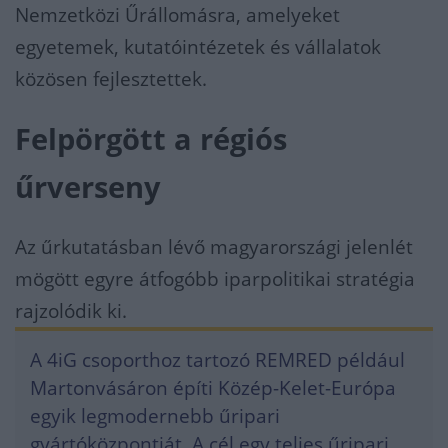
Nemzetközi Űrállomásra, amelyeket
egyetemek, kutatóintézetek és vállalatok
közösen fejlesztettek.
Felpörgött a régiós
űrverseny
Az űrkutatásban lévő magyarországi jelenlét
mögött egyre átfogóbb iparpolitikai stratégia
rajzolódik ki.
A 4iG csoporthoz tartozó REMRED például
Martonvásáron építi Közép-Kelet-Európa
egyik legmodernebb űripari
gyártóközpontját. A cél egy teljes űripari