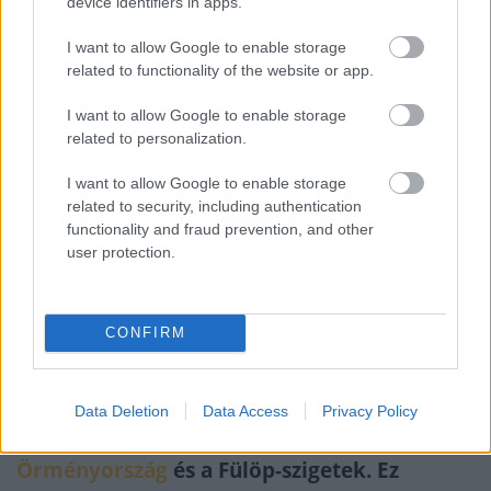
device identifiers in apps.
források sem egyeznek. A valós szám úgy 10
I want to allow Google to enable storage
ezer körül mozoghat az esetükben. Úgy
related to functionality of the website or app.
gondolom, elmondható, hogy a külföldi
I want to allow Google to enable storage
munkások számára vonzó
Magyarország
és a
related to personalization.
feltételek is ideálisak a számukra ahhoz, hogy
I want to allow Google to enable storage
hazánkba akarjanak utazni.
related to security, including authentication
functionality and fraud prevention, and other
user protection.
Itthon született egy rendelet, mely szerint
tilos a vendégmunkások behozatala olyan
EU-n kívüli országokból, amelyekkel
CONFIRM
Magyarország vagy az Európai Unió nem
kötött visszafogadási megállapodást.
Data Deletion
Data Access
Privacy Policy
Három ország kapott zöld utat: Georgia,
Örményország
és a Fülöp-szigetek. Ez