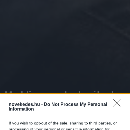
Meddig maradnak nálunk
az ázsiai munkavállalók?
novekedes.hu -
Do Not Process My Personal
Information
ELEMZÉSEK
2025. JÚN. 5.
D.J.
If you wish to opt-out of the sale, sharing to third parties, or
processing of your personal or sensitive information for