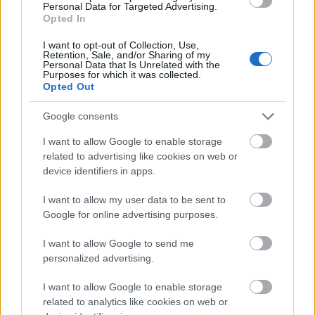
Personal Data for Targeted Advertising.
A tavalyi adatokhoz képest Magyarországon
Opted In
egyértelműen nőtt az ázsiai dolgozók köre:
I want to opt-out of Collection, Use,
összességében a Fülöp-szigetekről például a
Retention, Sale, and/or Sharing of my
Personal Data that Is Unrelated with the
Purposes for which it was collected.
hazánkba érkezők száma úgy 182 százalékkal
Opted Out
nőhetett.
Google consents
Ha a statisztikákra vetünk egy pillantást sok
I want to allow Google to enable storage
related to advertising like cookies on web or
eltérő adatot látunk: a
KSH
például a hivatalos
device identifiers in apps.
forrásokat veszi számba, amelyekből az tűnik
I want to allow my user data to be sent to
ki, hogy
Google for online advertising purposes.
csupán 1188 filippínó érkezett hozzánk. De
I want to allow Google to send me
nyilván többféle csatornán keresztül
personalized advertising.
juthatnak hazánkba a vendégmunkások.
I want to allow Google to enable storage
related to analytics like cookies on web or
Ezügyben pedig a filippínó és a magyar