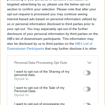
targeted advertising by us, please use the below opt-out
section to confirm your selection. Please note that after your
opt-out request is processed you may continue seeing
interest-based ads based on personal information utilized by
us or personal information disclosed to third parties prior to
Az utóbbi időben a filippínók mellett a
your opt-out. You may separately opt-out of the further
vietnámiak, az indonézek, a kínaiak és a
disclosure of your personal information by third parties on the
IAB’s list of downstream participants. This information may
mongolok is nagy számban érkeznek
also be disclosed by us to third parties on the
IAB’s List of
hazánkba - mondta el Klemensits Péter, az
Downstream Participants
that may further disclose it to other
third parties.
Eurázsia Központ tudományos
Please note that this website/app uses one or more Google
Personal Data Processing Opt Outs
főmunkatársa.
services and may gather and store information including but
not limited to your visit or usage behaviour. You may click to
I want to opt-out of the Sharing of my
personal data.
grant or deny consent to Google and its third-party tags to
Opted In
use your data for below specified purposes in below Google
consent section.
I want to opt-out of the Sale of my
Hogy alakul mostanában az ázsiai
Personal Data.
Opted In
munkások
száma itthon?
I want to opt-out of processing my