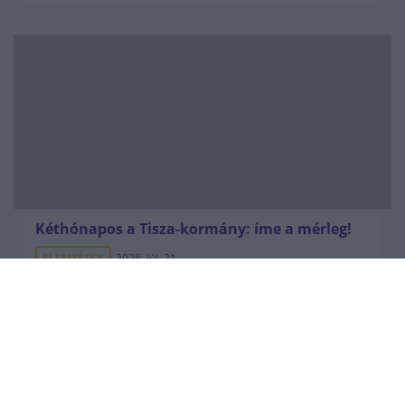
Kéthónapos a Tisza-kormány: íme a mérleg!
ELEMZÉSEK
2026. júl. 21.