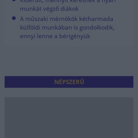
Kiderült, mennyit keresnek a nyári
munkát végző diákok
A műszaki mérnökök kétharmada
külföldi munkában is gondolkodik,
ennyi lenne a bérigényük
NÉPSZERŰ