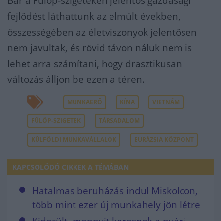
Bár a Fülöp-szigeteken jelentős gazdasági
fejlődést láthattunk az elmúlt években,
összességében az életviszonyok jelentősen
nem javultak, és rövid távon náluk nem is
lehet arra számítani, hogy drasztikusan
változás álljon be ezen a téren.
MUNKAERŐ
KÍNA
VIETNÁM
FÜLÖP-SZIGETEK
TÁRSADALOM
KÜLFÖLDI MUNKAVÁLLALÓK
EURÁZSIA KÖZPONT
KAPCSOLÓDÓ CIKKEK A TÉMÁBAN
Hatalmas beruházás indul Miskolcon,
több mint ezer új munkahely jön létre