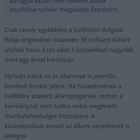
autógyárakban mérnökként állnak
munkába nyilván magasabb fizetésért.
Csak tavaly egyébként a külföldön dolgozó
fülöp-szigetekiek összesen 38 milliárd dollárt
utaltak haza. Ezaz adat 3 százalékkal nagyobb,
mint egy évvel korábban.
Nyilván náluk ez az államnak is jelentős
bevételi forrást jelent. Ha hazatérnének a
külföldre szakadt állampolgáraik, otthon a
kormányzat nem tudna nekik megfelelő
munkalehetőséget biztosítani. A
kivándorlásuk emiatt az állami vezetésnek is
előnyös.