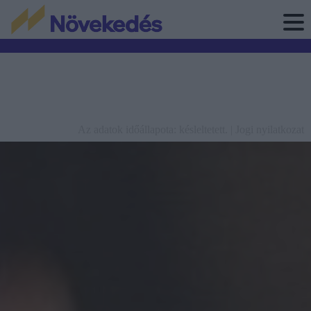
Az adatok időállapota: késleltetett. |
Jogi nyilatkozat