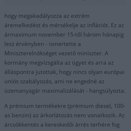
hogy megakadályozza az extrém
áremelkedést és mérsékelje az inflációt. Ez az
ármaximum november 15-től három hónapig
lesz érvényben - ismertette a
Miniszterelnökséget vezető miniszter. A
kormány megvizsgálta az ügyet és arra az
álláspontra jutottak, hogy nincs olyan európai
uniós szabályozás, ami ne engedné az
üzemanyagár maximalizálását - hangsúlyozta.
A prémium termékekre (prémium diesel, 100-
as benzin) az árkorlátozás nem vonatkozik. Az
árcsökkentés a kereskedői árrés terhére fog