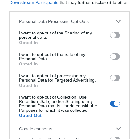
üzemanyagok árát. Önkénteseket várnak a
Downstream Participants
that may further disclose it to other
third parties.
határra. A kormány tervezi a Liszt Ferenc
Please note that this website/app uses one or more Google
Repülőtér harmadik termináljának
Personal Data Processing Opt Outs
services and may gather and store information including but
felépítését. Nem lesz itthon élelmiszerhiány.
not limited to your visit or usage behaviour. You may click to
I want to opt-out of the Sharing of my
personal data.
grant or deny consent to Google and its third-party tags to
Opted In
use your data for below specified purposes in below Google
consent section.
I want to opt-out of the Sale of my
Personal Data.
Opted In
Az oltás a különbség
I want to opt-out of processing my
Personal Data for Targeted Advertising.
Tegnap 8394 új fertőzött volt és elhunyt 132
Opted In
beteg -ismertette Gulyás Gergely,
I want to opt-out of Collection, Use,
Retention, Sale, and/or Sharing of my
Miniszterelnökséget vezető miniszter a
Personal Data that Is Unrelated with the
Purposes for which it was collected.
Kormányinfón.
Opted Out
Google consents
Ez a hullám annyiban különbözik a korábbi