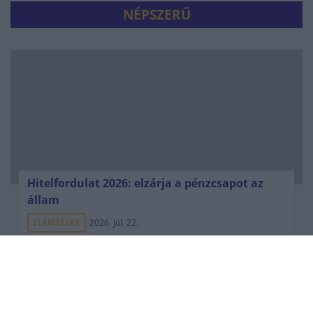
NÉPSZERŰ
Hitelfordulat 2026: elzárja a pénzcsapot az
állam
ELEMZÉSEK
2026. júl. 22.