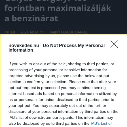
forintban maximalizálják
a benzinárat
HÍREK
2021. NOV. 11.
DAJKÓ FERENC DÁNIEL
novekedes.hu -
Do Not Process My Personal
Information
If you wish to opt-out of the sale, sharing to third parties, or
processing of your personal or sensitive information for
A harmadik oltás felvételére kérnek
targeted advertising by us, please use the below opt-out
section to confirm your selection. Please note that after your
mindenkit. Nem lesz általános kötelező
opt-out request is processed you may continue seeing
oltás. Amint engedélyezi uniós, vagy magyar
interest-based ads based on personal information utilized by
us or personal information disclosed to third parties prior to
hatóság megkezdődhet az 5 - 11 évesek
your opt-out. You may separately opt-out of the further
oltása. Maradnak a csökkentett rezsiárak.
disclosure of your personal information by third parties on the
IAB’s list of downstream participants. This information may
480 forintban maximalizálják az
also be disclosed by us to third parties on the
IAB’s List of