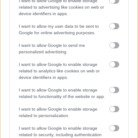
I want to allow Google to enable storage
hullámoktól, hogy van ellene fegyverünk, ez az
related to advertising like cookies on web or
oltás - tette hozzá.
device identifiers in apps.
I want to allow my user data to be sent to
Google for online advertising purposes.
Aki oltást kap, azok közül 100 emberből
egy betegszik meg
I want to allow Google to send me
personalized advertising.
és az is enyhébb tünetekkel vészeli át a
I want to allow Google to enable storage
related to analytics like cookies on web or
betegséget - hangsúlyozta.
device identifiers in apps.
Kell a harmadik oltás
I want to allow Google to enable storage
related to functionality of the website or app.
A múlt héten a Pfizer is nyilvánosságra hozta
I want to allow Google to enable storage
related to personalization.
vizsgálati eredményeit, és azt tapasztalták,
hogy
I want to allow Google to enable storage
related to security, including authentication