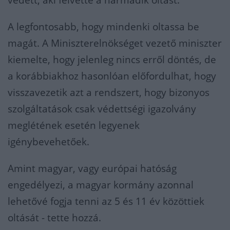
védett, aki felvette a harmadik oltást.
A legfontosabb, hogy mindenki oltassa be
magát. A Miniszterelnökséget vezető miniszter
kiemelte, hogy jelenleg nincs erről döntés, de
a korábbiakhoz hasonlóan előfordulhat, hogy
visszavezetik azt a rendszert, hogy bizonyos
szolgáltatások csak védettségi igazolvány
meglétének esetén legyenek
igénybevehetőek.
Amint magyar, vagy európai hatóság
engedélyezi, a magyar kormány azonnal
lehetővé fogja tenni az 5 és 11 év közöttiek
oltását - tette hozzá.