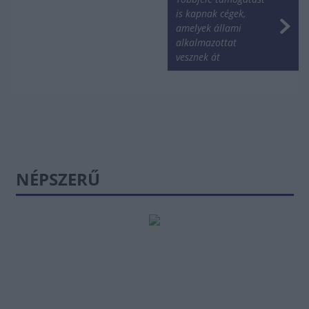
is kapnak cégek,
amelyek állami
alkalmazottat
vesznek át
NÉPSZERŰ