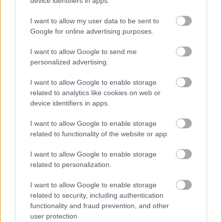
device identifiers in apps.
I want to allow my user data to be sent to
Google for online advertising purposes.
Vagyonvisszaszerzés: amikor a pénz
gyorsabban fut, mint a jog
I want to allow Google to send me
ELEMZÉSEK
2026. júl. 21.
personalized advertising.
I want to allow Google to enable storage
related to analytics like cookies on web or
device identifiers in apps.
I want to allow Google to enable storage
related to functionality of the website or app.
I want to allow Google to enable storage
related to personalization.
I want to allow Google to enable storage
related to security, including authentication
Kéthónapos a Tisza-kormány: íme a mérleg!
functionality and fraud prevention, and other
ELEMZÉSEK
2026. júl. 21.
user protection.