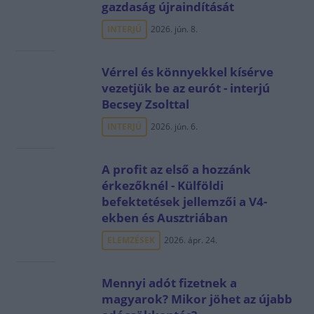
gazdaság újraindítását
INTERJÚ
2026. jún. 8.
Vérrel és könnyekkel kísérve
vezetjük be az eurót - interjú
Becsey Zsolttal
INTERJÚ
2026. jún. 6.
A profit az első a hozzánk
érkezőknél - Külföldi
befektetések jellemzői a V4-
ekben és Ausztriában
ELEMZÉSEK
2026. ápr. 24.
Mennyi adót fizetnek a
magyarok? Mikor jöhet az újabb