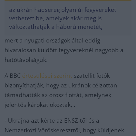
az ukrán hadsereg olyan új fegyvereket
vethetett be, amelyek akár meg is
változtathatják a háború menetét,
mert a nyugati országok által eddig
hivatalosan küldött fegyvereknél nagyobb a
hatótávolságuk.
A BBC
értesülései szerint
szatellit fotók
bizonyíthatják, hogy az ukránok célzottan
támadhatták az orosz flottát, amelynek
jelentős károkat okoztak, .
- Ukrajna azt kérte az ENSZ-től és a
Nemzetközi Vöröskereszttől, hogy küldjenek