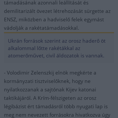
támadásának azonnali leállítását és
demilitarizált övezet létrehozását sürgette az
ENSZ, miközben a hadviselő felek egymást
vádolják a rakétatámadásokkal.
Ukrán források szerint az orosz haderő öt
alkalommal lőtte rakétákkal az
atomerőművet, civil áldozatok is vannak.
- Volodimir Zelenszkij elnök megkérte a
kormányzati tisztviselőknek, hogy ne
nyilatkozzanak a sajtónak Kijev katonai
taktikájáról. A Krím-félszigeten az orosz
légibázist ért támadásról több nyugati lap is
meg nem nevezett forrásokra hivatkozva úgy