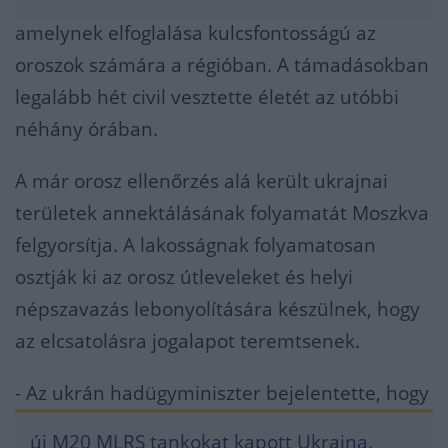
amelynek elfoglalása kulcsfontosságú az
oroszok számára a régióban. A támadásokban
legalább hét civil vesztette életét az utóbbi
néhány órában.
A már orosz ellenőrzés alá került ukrajnai
területek annektálásának folyamatát Moszkva
felgyorsítja. A lakosságnak folyamatosan
osztják ki az orosz útleveleket és helyi
népszavazás lebonyolítására készülnek, hogy
az elcsatolásra jogalapot teremtsenek.
- Az ukrán hadügyminiszter bejelentette, hogy
új M20 MLRS tankokat kapott Ukrajna.