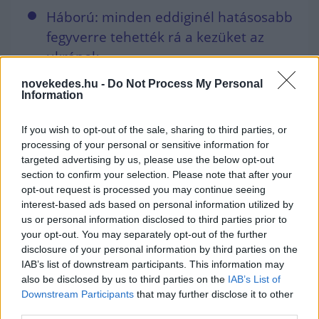
Háború: minden eddiginél hatásosabb
fegyverre tehették rá a kezüket az
ukránok
Háború: patthelyzetbe kerültek az
novekedes.hu -
Do Not Process My Personal
Information
ukránok
Ukrajna itt zárná le a háborút -
If you wish to opt-out of the sale, sharing to third parties, or
Megvan a végső cél
processing of your personal or sensitive information for
targeted advertising by us, please use the below opt-out
Háború: Nagyon hiányoznak az eddigi
section to confirm your selection. Please note that after your
kiegyensúlyozó országok
opt-out request is processed you may continue seeing
interest-based ads based on personal information utilized by
us or personal information disclosed to third parties prior to
your opt-out. You may separately opt-out of the further
disclosure of your personal information by third parties on the
IAB’s list of downstream participants. This information may
also be disclosed by us to third parties on the
IAB’s List of
NÉPSZERŰ
Downstream Participants
that may further disclose it to other
third parties.