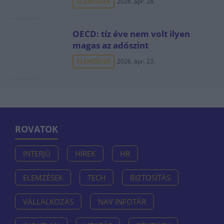
ELEMZÉSEK
2026. ápr. 28.
OECD: tíz éve nem volt ilyen
magas az adószint
ELEMZÉSEK
2026. ápr. 23.
ROVATOK
INTERJÚ
HÍREK
HR
ELEMZÉSEK
TECH
BIZTOSÍTÁS
VÁLLALKOZÁS
NAV INFOTÁR