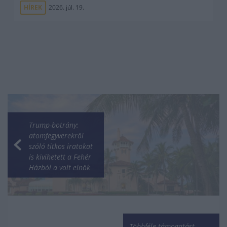
HÍREK
2026. júl. 19.
Trump-botrány:
atomfegyverekről
szóló titkos iratokat
is kivihetett a Fehér
Házból a volt elnök
Többféle támogatást