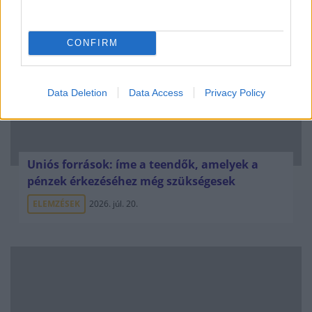
CONFIRM
Data Deletion
Data Access
Privacy Policy
Uniós források: íme a teendők, amelyek a
pénzek érkezéséhez még szükségesek
ELEMZÉSEK
2026. júl. 20.