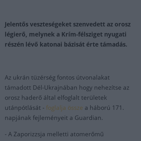
Jelentős veszteségeket szenvedett az orosz
légierő, melynek a Krím-félsziget nyugati
részén lévő katonai bázisát érte támadás.
Az ukrán tüzérség fontos útvonalakat
támadott Dél-Ukrajnában hogy nehezítse az
orosz haderő által elfoglalt területek
utánpótlását -
foglalja össze
a háború 171.
napjának fejleményeit a Guardian.
- A Zaporizzsja melletti atomerőmű