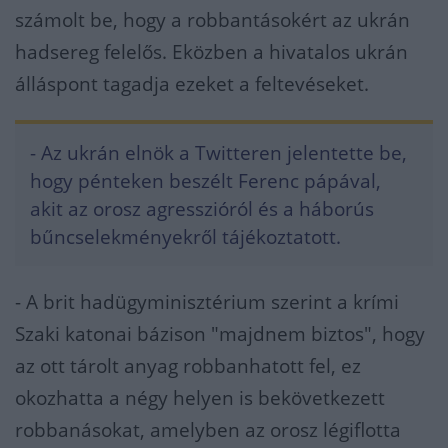
számolt be, hogy a robbantásokért az ukrán
hadsereg felelős. Eközben a hivatalos ukrán
álláspont tagadja ezeket a feltevéseket.
- Az ukrán elnök a Twitteren jelentette be,
hogy pénteken beszélt Ferenc pápával,
akit az orosz agresszióról és a háborús
bűncselekményekről tájékoztatott.
- A brit hadügyminisztérium szerint a krími
Szaki katonai bázison "majdnem biztos", hogy
az ott tárolt anyag robbanhatott fel, ez
okozhatta a négy helyen is bekövetkezett
robbanásokat, amelyben az orosz légiflotta