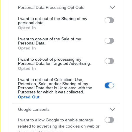
Please note that this website/app uses one or more Google
Personal Data Processing Opt Outs
services and may gather and store information including but
not limited to your visit or usage behaviour. You may click to
I want to opt-out of the Sharing of my
personal data.
grant or deny consent to Google and its third-party tags to
Opted In
use your data for below specified purposes in below Google
consent section.
I want to opt-out of the Sale of my
Personal Data.
Opted In
I want to opt-out of processing my
Hitelfordulat 2026: elzárja a pénzcsapot az
Personal Data for Targeted Advertising.
állam
Opted In
ELEMZÉSEK
2026. júl. 22.
I want to opt-out of Collection, Use,
Retention, Sale, and/or Sharing of my
Personal Data that Is Unrelated with the
Purposes for which it was collected.
Opted Out
Google consents
I want to allow Google to enable storage
related to advertising like cookies on web or