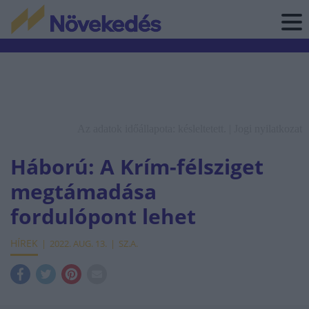
Az adatok időállapota: késleltetett. |
Jogi nyilatkozat
Háború: A Krím-félsziget
megtámadása
fordulópont lehet
HÍREK
2022. AUG. 13.
SZ.A.