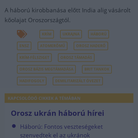
A háború kirobbanása előtt India alig vásárolt
kőolajat Oroszországtól.
KRÍM
UKRAJNA
HÁBORÚ
ENSZ
ATOMERŐMŰ
OROSZ HADERŐ
KRÍM-FÉLSZIGET
OROSZ TÁMADÁS
OROSZ BÁZIS MEGTÁMADÁSA
BRIT TANKOK
HADIFOGOLY
DEMILITARIZÁLT ÖVEZET
KAPCSOLÓDÓ CIKKEK A TÉMÁBAN
Orosz ukrán háború hírei
Háború: Fontos veszteségeket
szenvedtek el az ukránok