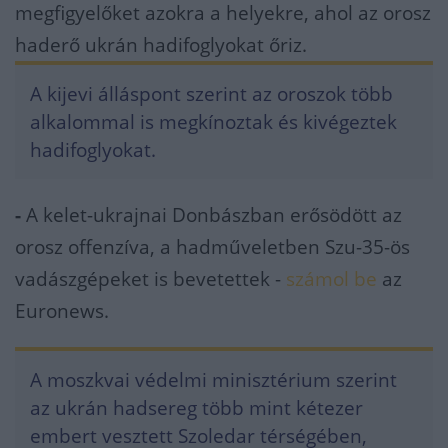
megfigyelőket azokra a helyekre, ahol az orosz
haderő ukrán hadifoglyokat őriz.
A kijevi álláspont szerint az oroszok több
alkalommal is megkínoztak és kivégeztek
hadifoglyokat.
-
A kelet-ukrajnai Donbászban erősödött az
orosz offenzíva, a hadműveletben Szu-35-ös
vadászgépeket is bevetettek -
számol be
az
Euronews.
A moszkvai védelmi minisztérium szerint
az ukrán hadsereg több mint kétezer
embert vesztett Szoledar térségében,