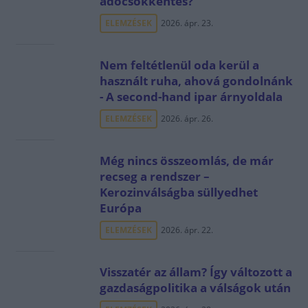
adócsökkentés?
ELEMZÉSEK
2026. ápr. 23.
Nem feltétlenül oda kerül a
használt ruha, ahová gondolnánk
- A second-hand ipar árnyoldala
ELEMZÉSEK
2026. ápr. 26.
Még nincs összeomlás, de már
recseg a rendszer –
Kerozinválságba süllyedhet
Európa
ELEMZÉSEK
2026. ápr. 22.
Visszatér az állam? Így változott a
gazdaságpolitika a válságok után