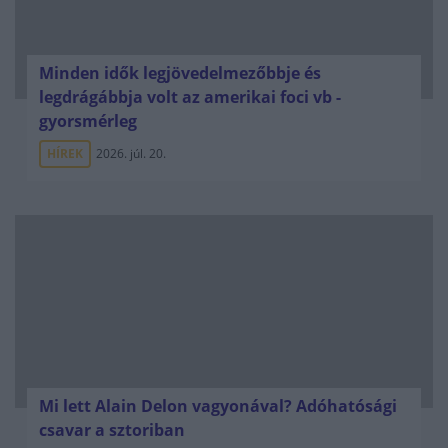
Minden idők legjövedelmezőbbje és
legdrágábbja volt az amerikai foci vb -
gyorsmérleg
HÍREK
2026. júl. 20.
Mi lett Alain Delon vagyonával? Adóhatósági
csavar a sztoriban