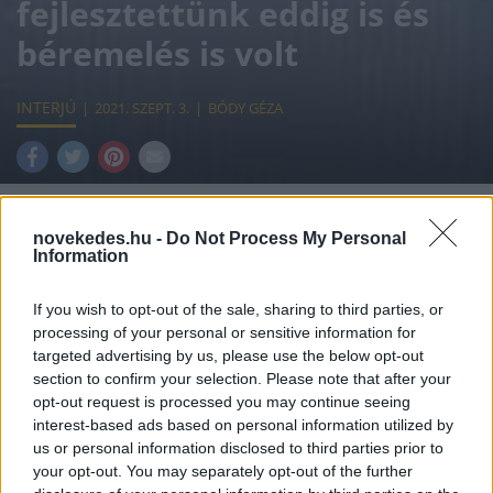
fejlesztettünk eddig is és
béremelés is volt
INTERJÚ
2021. SZEPT. 3.
BÓDY GÉZA
novekedes.hu -
Do Not Process My Personal
Information
Az üzletági szereplők többsége 2023-2024-re
teszi a globális légiközlekedés teljes
If you wish to opt-out of the sale, sharing to third parties, or
processing of your personal or sensitive information for
visszaépülését és a 2019-es szint elérését.
targeted advertising by us, please use the below opt-out
Ezzel szemben a Liszt Ferenc repülőteret
section to confirm your selection. Please note that after your
opt-out request is processed you may continue seeing
üzemeltető Budapest Airport
interest-based ads based on personal information utilized by
vezérigazgatója optimistább: "a
us or personal information disclosed to third parties prior to
your opt-out. You may separately opt-out of the further
versenytársakhoz képest előbb tudunk