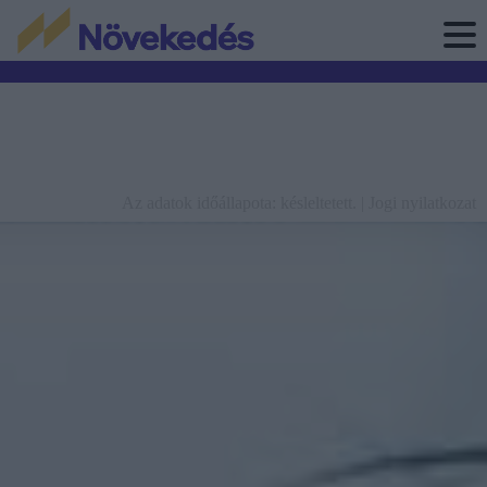
Az adatok időállapota: késleltetett. |
Jogi nyilatkozat