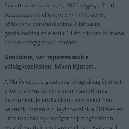
Ezalatt az időszak alatt, 2020 végéig a fenti
veszteségeink ellenére 577 millió eurót
költöttünk beruházásokra. A társaság
gazdálkodása az elmúlt 14 év minden kihívása
ellenére végig stabil maradt.
Gondolom, van tapasztalatuk a
válságkezelésben, bőven kijutott...
A Malév csőd, a gazdasági világválság és most
a koronavírus-járvány sem ingatott meg
bennünket. Jelentős állami segítséget nem
kaptunk, hiszen a tulajdonosaink a 2019-es év
után realizált nyereséget teljes egészében
visszaforgatták a válságkezelésre. Egyszóval,