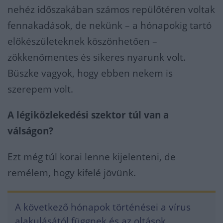
nehéz időszakában számos repülőtéren voltak
fennakadások, de nekünk – a hónapokig tartó
előkészületeknek köszönhetően –
zökkenőmentes és sikeres nyarunk volt.
Büszke vagyok, hogy ebben nekem is
szerepem volt.
A légiközlekedési szektor túl van a
válságon?
Ezt még túl korai lenne kijelenteni, de
remélem, hogy kifelé jövünk.
A következő hónapok történései a vírus
alakulásától függnek és az oltások