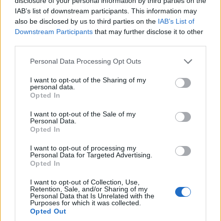
disclosure of your personal information by third parties on the
kilábalni a válságból" - mondta Chris
IAB’s list of downstream participants. This information may
also be disclosed by us to third parties on the
IAB’s List of
Dinsdale a Növekedés.hu-nak adott
Downstream Participants
that may further disclose it to other
third parties.
interjúban. Véleménye szerint, hogy
visszaálljunk a növekedési pályára,
Please note that this website/app uses one or more Google
Personal Data Processing Opt Outs
services and may gather and store information including but
kiszámítható és egyszerűsített utazási
not limited to your visit or usage behaviour. You may click to
I want to opt-out of the Sharing of my
personal data.
szabályokra lenne szükség. A
grant or deny consent to Google and its third-party tags to
Opted In
use your data for below specified purposes in below Google
beszélgetésben szó esett kényesebb
consent section.
I want to opt-out of the Sale of my
Personal Data.
témákról is: dolgozói elbocsátásokról,
Opted In
fizetésemelésről és a kormány repülőtér-
I want to opt-out of processing my
visszavásárlási ajánlatáról is.
Personal Data for Targeted Advertising.
Opted In
I want to opt-out of Collection, Use,
Retention, Sale, and/or Sharing of my
Personal Data that Is Unrelated with the
Purposes for which it was collected.
A világ kereskedelmi flottáinak kétharmada
Opted Out