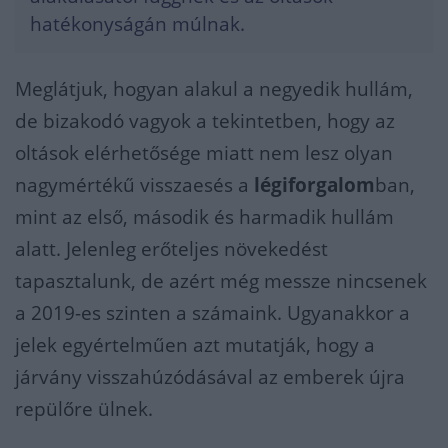
hatékonyságán múlnak.
Meglátjuk, hogyan alakul a negyedik hullám,
de bizakodó vagyok a tekintetben, hogy az
oltások elérhetősége miatt nem lesz olyan
nagymértékű visszaesés a
légiforgalom
ban,
mint az első, második és harmadik hullám
alatt. Jelenleg erőteljes növekedést
tapasztalunk, de azért még messze nincsenek
a 2019-es szinten a számaink. Ugyanakkor a
jelek egyértelműen azt mutatják, hogy a
járvány visszahúzódásával az emberek újra
repülőre ülnek.