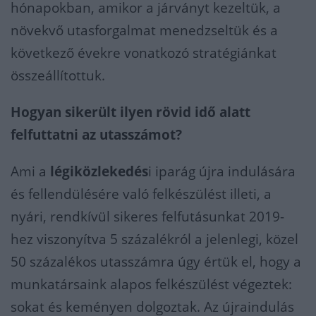
hónapokban, amikor a járványt kezeltük, a
növekvő utasforgalmat menedzseltük és a
következő évekre vonatkozó stratégiánkat
összeállítottuk.
Hogyan sikerült ilyen rövid idő alatt
felfuttatni az utasszámot?
Ami a
légiközlekedés
i iparág újra indulására
és fellendülésére való felkészülést illeti, a
nyári, rendkívül sikeres felfutásunkat 2019-
hez viszonyítva 5 százalékról a jelenlegi, közel
50 százalékos utasszámra úgy értük el, hogy a
munkatársaink alapos felkészülést végeztek:
sokat és keményen dolgoztak. Az újraindulás