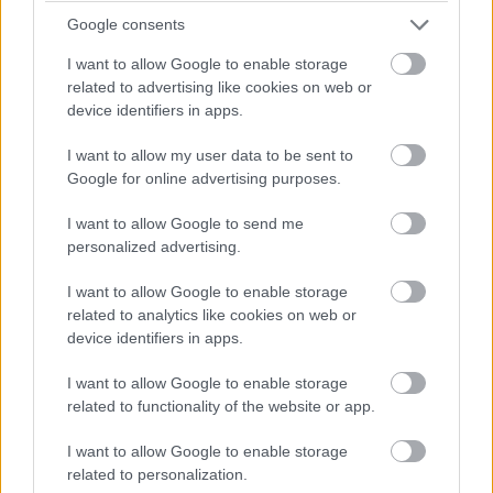
tétlenül parkolt az aszfalton 2020
Google consents
áprilisában, miközben a globális
I want to allow Google to enable storage
utasforgalom átlagosan 90 százalékkal
related to advertising like cookies on web or
csökkent az előző évhez képest. Ilyen
device identifiers in apps.
körülmények között vette át a Budapest
I want to allow my user data to be sent to
Airport vezetését. Gondolkodott a
Google for online advertising purposes.
kinevezésének visszautasításán?
I want to allow Google to send me
personalized advertising.
Az iparágunk legmélyebb válságának végefelé
I want to allow Google to enable storage
vettem át a vállalat vezetését, amikor az
related to analytics like cookies on web or
utasforgalmunk a 2019. évinél 95 százalékkal
device identifiers in apps.
alacsonyabb volt. Ez azonban inkább motivált,
I want to allow Google to enable storage
related to functionality of the website or app.
mintsem, hogy visszafogott vagy megijesztett
volna. Minden válság egyben lehetőség is. Azt
I want to allow Google to enable storage
related to personalization.
azért hozzátenném, hogy ezt megelőzően