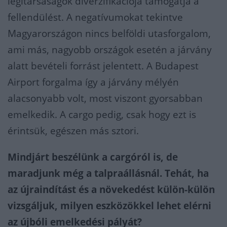
légitársaságok diverzifikációja támogatja a
fellendülést. A negatívumokat tekintve
Magyarországon nincs belföldi utasforgalom,
ami más, nagyobb országok esetén a járvány
alatt bevételi forrást jelentett. A Budapest
Airport forgalma így a járvány mélyén
alacsonyabb volt, most viszont gyorsabban
emelkedik. A cargo pedig, csak hogy ezt is
érintsük, egészen más sztori.
Mindjárt beszélünk a cargóról is, de
maradjunk még a talpraállásnál. Tehát, ha
az újraindítást és a növekedést külön-külön
vizsgáljuk, milyen eszközökkel lehet elérni
az újbóli emelkedési pályát?