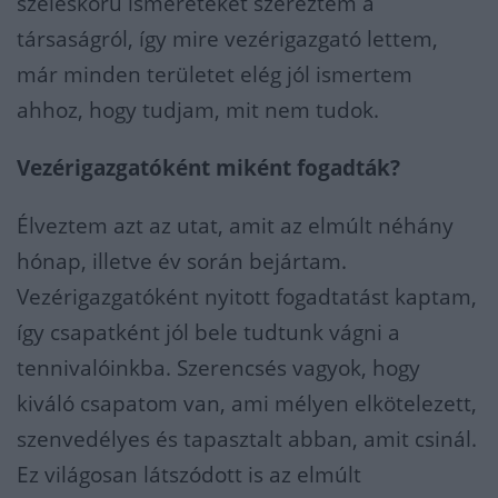
széleskörű ismereteket szereztem a
társaságról, így mire vezérigazgató lettem,
már minden területet elég jól ismertem
ahhoz, hogy tudjam, mit nem tudok.
Vezérigazgatóként miként fogadták?
Élveztem azt az utat, amit az elmúlt néhány
hónap, illetve év során bejártam.
Vezérigazgatóként nyitott fogadtatást kaptam,
így csapatként jól bele tudtunk vágni a
tennivalóinkba. Szerencsés vagyok, hogy
kiváló csapatom van, ami mélyen elkötelezett,
szenvedélyes és tapasztalt abban, amit csinál.
Ez világosan látszódott is az elmúlt