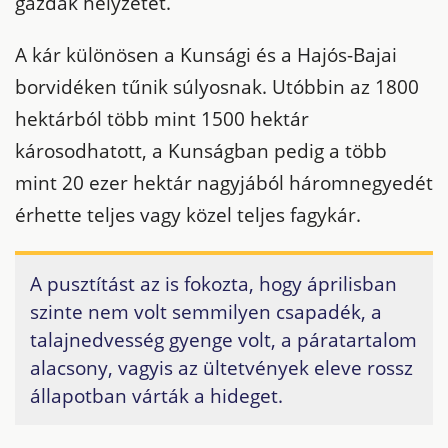
gazdák helyzetét.
A kár különösen a Kunsági és a Hajós-Bajai
borvidéken tűnik súlyosnak. Utóbbin az 1800
hektárból több mint 1500 hektár
károsodhatott, a Kunságban pedig a több
mint 20 ezer hektár nagyjából háromnegyedét
érhette teljes vagy közel teljes fagykár.
A pusztítást az is fokozta, hogy áprilisban
szinte nem volt semmilyen csapadék, a
talajnedvesség gyenge volt, a páratartalom
alacsony, vagyis az ültetvények eleve rossz
állapotban várták a hideget.