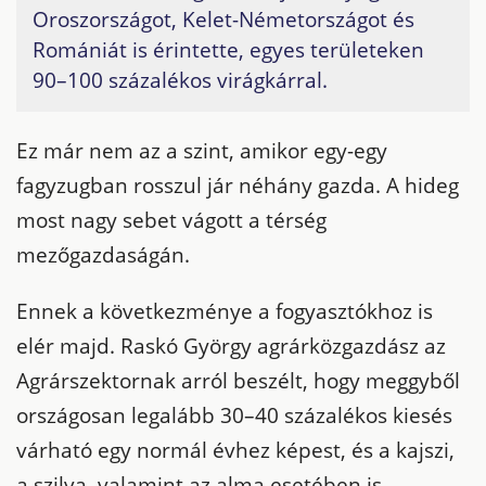
Oroszországot, Kelet-Németországot és
Romániát is érintette, egyes területeken
90–100 százalékos virágkárral.
Ez már nem az a szint, amikor egy-egy
fagyzugban rosszul jár néhány gazda. A hideg
most nagy sebet vágott a térség
mezőgazdaságán.
Ennek a következménye a fogyasztókhoz is
elér majd. Raskó György agrárközgazdász az
Agrárszektornak arról beszélt, hogy meggyből
országosan legalább 30–40 százalékos kiesés
várható egy normál évhez képest, és a kajszi,
a szilva, valamint az alma esetében is