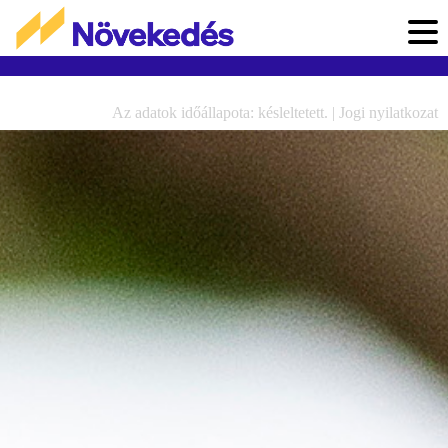
Az adatok időállapota: késleltetett. |
Jogi nyilatkozat