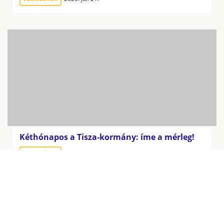
Kéthónapos a Tisza-kormány: íme a mérleg!
ELEMZÉSEK
2026. júl. 21.