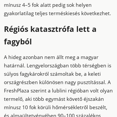
mínusz 4–5 fok alatt pedig sok helyen
gyakorlatilag teljes terméskiesés következhet.
Régiós katasztrófa lett a
fagyból
A hideg azonban nem állt meg a magyar
határnál. Lengyelországban több térségben is
súlyos fagykárokról számoltak be, a keleti
országrészben különösen nagy pusztítással. A
FreshPlaza szerint a lublini régióban volt olyan
termelő, aki több egymást követő éjszakán
mínusz 10 fok körüli hőmérsékletről beszélt,
és almaültetvényében 90–100 százalékos