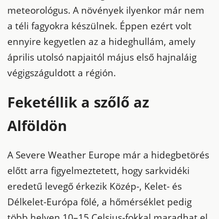
meteorológus. A növények ilyenkor már nem
a téli fagyokra készülnek. Éppen ezért volt
ennyire kegyetlen az a hideghullám, amely
április utolsó napjaitól május első hajnaláig
végigszáguldott a régión.
Feketéllik a szőlő az
Alföldön
A Severe Weather Europe már a hidegbetörés
előtt arra figyelmeztetett, hogy sarkvidéki
eredetű levegő érkezik Közép-, Kelet- és
Délkelet-Európa fölé, a hőmérséklet pedig
több helyen 10–15 Celsius-fokkal maradhat el