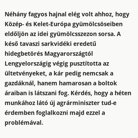
Néhány fagyos hajnal elég volt ahhoz, hogy
Közép- és Kelet-Európa gyümölcsöseiben
eldőljön az idei gyümölcsszezon sorsa. A
késő tavaszi sarkvidéki eredetű
hidegbetörés Magyarországtól
Lengyelországig végig pusztította az
ültetvényeket, a kár pedig nemcsak a
gazdáknál, hanem hamarosan a boltok
áraiban is látszani fog. Kérdés, hogy a héten
munkához látó új agrárminiszter tud-e
érdemben foglalkozni majd ezzel a
problémával.