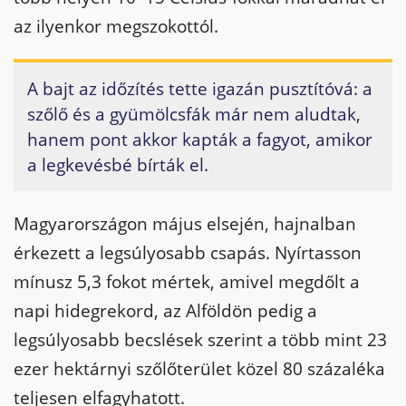
az ilyenkor megszokottól.
A bajt az időzítés tette igazán pusztítóvá: a
szőlő és a gyümölcsfák már nem aludtak,
hanem pont akkor kapták a fagyot, amikor
a legkevésbé bírták el.
Magyarországon május elsején, hajnalban
érkezett a legsúlyosabb csapás. Nyírtasson
mínusz 5,3 fokot mértek, amivel megdőlt a
napi hidegrekord, az Alföldön pedig a
legsúlyosabb becslések szerint a több mint 23
ezer hektárnyi szőlőterület közel 80 százaléka
teljesen elfagyhatott.