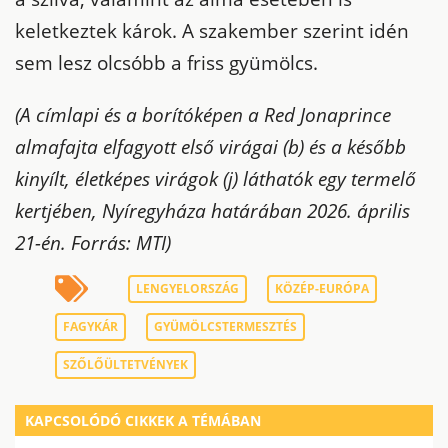
keletkeztek károk. A szakember szerint idén
sem lesz olcsóbb a friss gyümölcs.
(A címlapi és a borítóképen a Red Jonaprince
almafajta elfagyott első virágai (b) és a később
kinyílt, életképes virágok (j) láthatók egy termelő
kertjében, Nyíregyháza határában 2026. április
21-én.
Forrás: MTI)
LENGYELORSZÁG
KÖZÉP-EURÓPA
FAGYKÁR
GYÜMÖLCSTERMESZTÉS
SZŐLŐÜLTETVÉNYEK
KAPCSOLÓDÓ CIKKEK A TÉMÁBAN