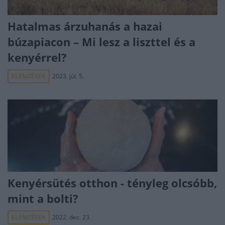
Hatalmas árzuhanás a hazai
búzapiacon – Mi lesz a liszttel és a
kenyérrel?
ELEMZÉSEK
2023. júl. 5.
Kenyérsütés otthon - tényleg olcsóbb,
mint a bolti?
ELEMZÉSEK
2022. dec. 23.