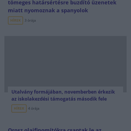
tömeges határsértésre buzdító üzenetek
miatt nyomoznak a spanyolok
HÍREK
3 órája
Utalvány formájában, novemberben érkezik
az iskolakezdési támogatás második fele
HÍREK
4 órája
Orosz olajfinomítókra csaptak le az