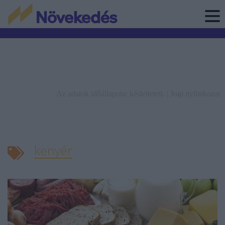
Az adatok időállapota: késleltetett. |
Jogi nyilatkozat
kenyér