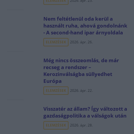
ELEMZÉSEK
2026. ápr. 23.
Nem feltétlenül oda kerül a
használt ruha, ahová gondolnánk
- A second-hand ipar árnyoldala
ELEMZÉSEK
2026. ápr. 26.
Még nincs összeomlás, de már
recseg a rendszer –
Kerozinválságba süllyedhet
Európa
ELEMZÉSEK
2026. ápr. 22.
Visszatér az állam? Így változott a
gazdaságpolitika a válságok után
ELEMZÉSEK
2026. ápr. 28.