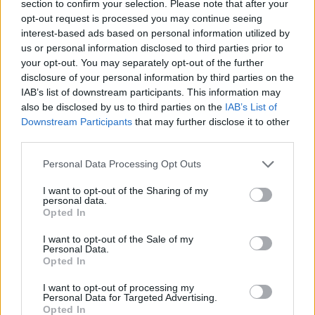
section to confirm your selection. Please note that after your
opt-out request is processed you may continue seeing
Hitelfordulat 2026: elzárja a pénzcsapot az
interest-based ads based on personal information utilized by
állam
us or personal information disclosed to third parties prior to
your opt-out. You may separately opt-out of the further
ELEMZÉSEK
2026. júl. 22.
disclosure of your personal information by third parties on the
IAB’s list of downstream participants. This information may
also be disclosed by us to third parties on the
IAB’s List of
Downstream Participants
that may further disclose it to other
third parties.
Please note that this website/app uses one or more Google
Personal Data Processing Opt Outs
services and may gather and store information including but
not limited to your visit or usage behaviour. You may click to
I want to opt-out of the Sharing of my
personal data.
grant or deny consent to Google and its third-party tags to
Opted In
use your data for below specified purposes in below Google
consent section.
I want to opt-out of the Sale of my
Vagyonvisszaszerzés: amikor a pénz
Personal Data.
gyorsabban fut, mint a jog
Opted In
ELEMZÉSEK
2026. júl. 21.
I want to opt-out of processing my
Personal Data for Targeted Advertising.
Opted In