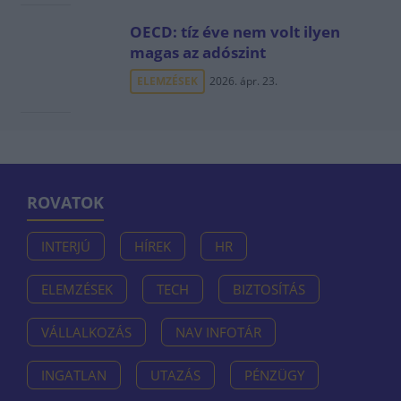
OECD: tíz éve nem volt ilyen
magas az adószint
ELEMZÉSEK
2026. ápr. 23.
ROVATOK
INTERJÚ
HÍREK
HR
ELEMZÉSEK
TECH
BIZTOSÍTÁS
VÁLLALKOZÁS
NAV INFOTÁR
INGATLAN
UTAZÁS
PÉNZÜGY