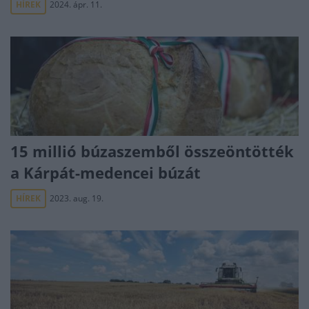
HÍREK
2024. ápr. 11.
15 millió búzaszemből összeöntötték
a Kárpát-medencei búzát
HÍREK
2023. aug. 19.