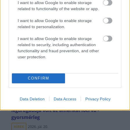
I want to allow Google to enable storage
related to functionality of the website or app.
Uniós források: íme a teendők, amelyek a
I want to allow Google to enable storage
related to personalization.
pénzek érkezéséhez még szükségesek
ELEMZÉSEK
2026. júl. 20.
I want to allow Google to enable storage
related to security, including authentication
functionality and fraud prevention, and other
user protection.
CONFIRM
Data Deletion
Data Access
Privacy Policy
Minden idők legjövedelmezőbbje és
legdrágábbja volt az amerikai foci vb -
gyorsmérleg
HÍREK
2026. júl. 20.