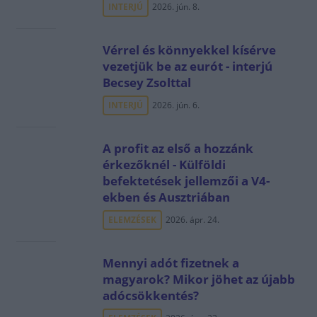
INTERJÚ
2026. jún. 8.
Vérrel és könnyekkel kísérve
vezetjük be az eurót - interjú
Becsey Zsolttal
INTERJÚ
2026. jún. 6.
A profit az első a hozzánk
érkezőknél - Külföldi
befektetések jellemzői a V4-
ekben és Ausztriában
ELEMZÉSEK
2026. ápr. 24.
Mennyi adót fizetnek a
magyarok? Mikor jöhet az újabb
adócsökkentés?