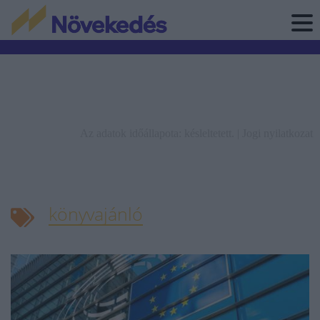
Az adatok időállapota: késleltetett. |
Jogi nyilatkozat
könyvajánló