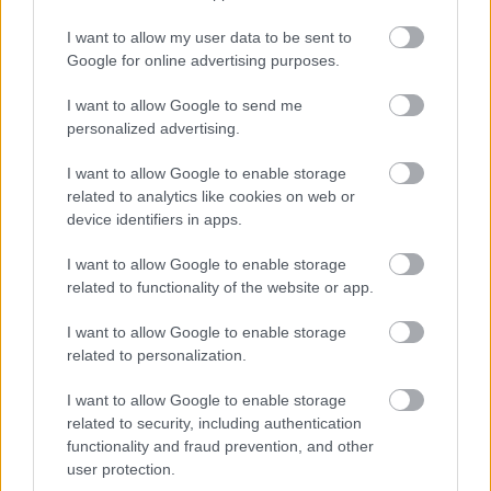
I want to allow my user data to be sent to
Google for online advertising purposes.
Hitelfordulat 2026: elzárja a pénzcsapot az
állam
I want to allow Google to send me
personalized advertising.
ELEMZÉSEK
2026. júl. 22.
I want to allow Google to enable storage
related to analytics like cookies on web or
device identifiers in apps.
I want to allow Google to enable storage
related to functionality of the website or app.
I want to allow Google to enable storage
related to personalization.
I want to allow Google to enable storage
Vagyonvisszaszerzés: amikor a pénz
related to security, including authentication
gyorsabban fut, mint a jog
functionality and fraud prevention, and other
user protection.
ELEMZÉSEK
2026. júl. 21.