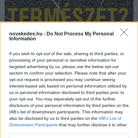
novekedes.hu -
Do Not Process My Personal
Mit tenne a természet? - Könyvajánló
Information
HÍREK
2021. júl. 7.
If you wish to opt-out of the sale, sharing to third parties, or
processing of your personal or sensitive information for
targeted advertising by us, please use the below opt-out
section to confirm your selection. Please note that after your
opt-out request is processed you may continue seeing
interest-based ads based on personal information utilized by
us or personal information disclosed to third parties prior to
your opt-out. You may separately opt-out of the further
disclosure of your personal information by third parties on the
IAB’s list of downstream participants. This information may
A hálózati gazdaság hatása -
also be disclosed by us to third parties on the
IAB’s List of
Downstream Participants
that may further disclose it to other
Könyvajánló
third parties.