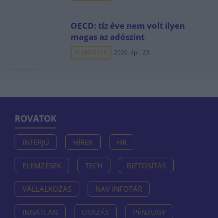
OECD: tíz éve nem volt ilyen
magas az adószint
ELEMZÉSEK
2026. ápr. 23.
ROVATOK
INTERJÚ
HÍREK
HR
ELEMZÉSEK
TECH
BIZTOSÍTÁS
VÁLLALKOZÁS
NAV INFOTÁR
INGATLAN
UTAZÁS
PÉNZÜGY