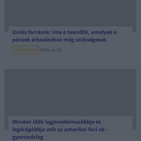
Uniós források: íme a teendők, amelyek a
pénzek érkezéséhez még szükségesek
ELEMZÉSEK
2026. júl. 20.
Minden idők legjövedelmezőbbje és
legdrágábbja volt az amerikai foci vb -
gyorsmérleg