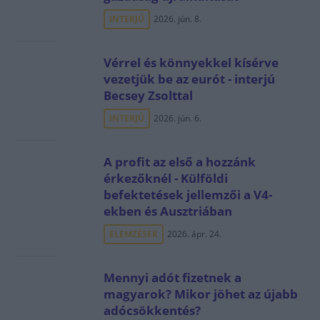
INTERJÚ
2026. jún. 8.
Vérrel és könnyekkel kísérve
vezetjük be az eurót - interjú
Becsey Zsolttal
INTERJÚ
2026. jún. 6.
A profit az első a hozzánk
érkezőknél - Külföldi
befektetések jellemzői a V4-
ekben és Ausztriában
ELEMZÉSEK
2026. ápr. 24.
Mennyi adót fizetnek a
magyarok? Mikor jöhet az újabb
adócsökkentés?