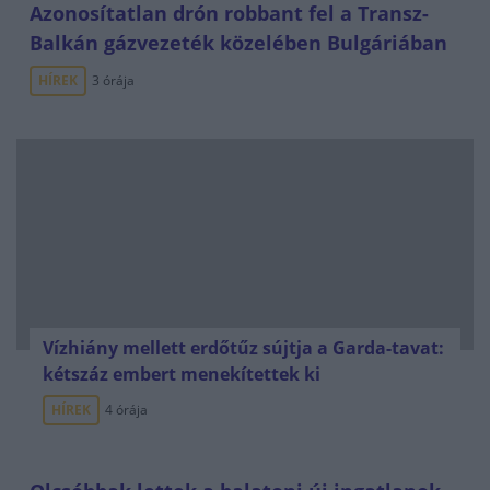
Azonosítatlan drón robbant fel a Transz-
Balkán gázvezeték közelében Bulgáriában
HÍREK
3 órája
Vízhiány mellett erdőtűz sújtja a Garda-tavat:
kétszáz embert menekítettek ki
HÍREK
4 órája