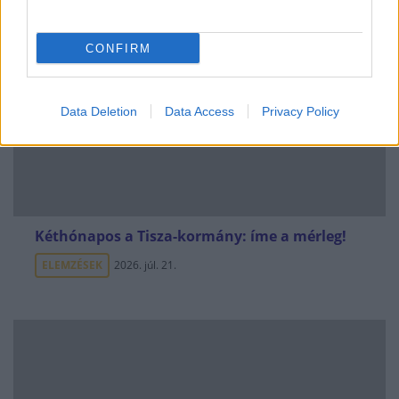
CONFIRM
Data Deletion
Data Access
Privacy Policy
Kéthónapos a Tisza-kormány: íme a mérleg!
ELEMZÉSEK
2026. júl. 21.