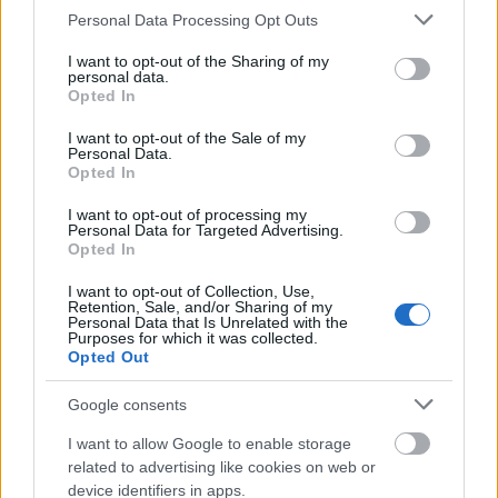
HÍREK
2021. jún. 30.
Please note that this website/app uses one or more Google
Personal Data Processing Opt Outs
services and may gather and store information including but
not limited to your visit or usage behaviour. You may click to
I want to opt-out of the Sharing of my
1
2
3
4
5
6
personal data.
grant or deny consent to Google and its third-party tags to
Opted In
use your data for below specified purposes in below Google
consent section.
I want to opt-out of the Sale of my
Personal Data.
NÉPSZERŰ CÍMKÉK
Opted In
#MNB
I want to opt-out of processing my
Personal Data for Targeted Advertising.
Opted In
I want to opt-out of Collection, Use,
NÉPSZERŰ
Retention, Sale, and/or Sharing of my
Personal Data that Is Unrelated with the
Purposes for which it was collected.
Opted Out
Google consents
I want to allow Google to enable storage
related to advertising like cookies on web or
device identifiers in apps.