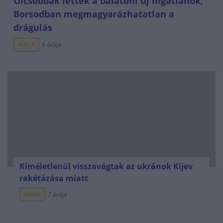
Olcsóbbak lettek a balatoni új ingatlanok,
Borsodban megmagyarázhatatlan a
drágulás
HÍREK
6 órája
Kíméletlenül visszavágtak az ukránok Kijev
rakétázása miatt
HÍREK
7 órája