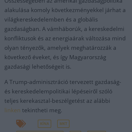
Összességében az amerikai gazdaságpolitika
alakulása komoly következményekkel járhat a
világkereskedelemben és a globális
gazdaságban. A vámháborúk, a kereskedelmi
konfliktusok és az energiaárak változása mind
olyan tényezők, amelyek meghatározzák a
következő éveket, és így Magyarország
gazdasági lehetőségeit is.
A Trump-adminisztráció tervezett gazdaság-
és kereskedelempolitikai lépéseiről szóló
teljes kerekasztal-beszélgetést az alábbi
linken
tekintheti meg.
KÍNA
MKT