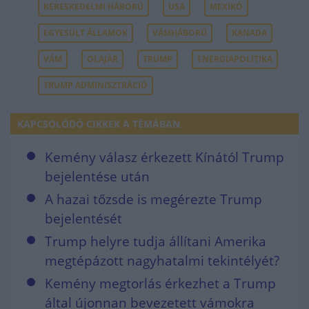
KERESKEDELMI HÁBORÚ
USA
MEXIKÓ
EGYESÜLT ÁLLAMOK
VÁMHÁBORÚ
KANADA
VÁM
OLAJÁR
TRUMP
ENERGIAPOLITIKA
TRUMP ADMINISZTRÁCIÓ
KAPCSOLÓDÓ CIKKEK A TÉMÁBAN
Kemény válasz érkezett Kínától Trump
bejelentése után
A hazai tőzsde is megérezte Trump
bejelentését
Trump helyre tudja állítani Amerika
megtépázott nagyhatalmi tekintélyét?
Kemény megtorlás érkezhet a Trump
által újonnan bevezetett vámokra