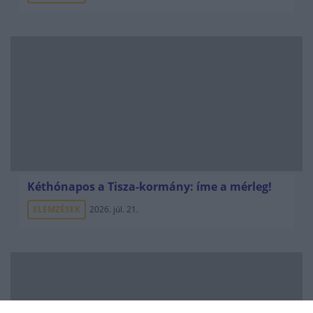
Kéthónapos a Tisza-kormány: íme a mérleg!
ELEMZÉSEK
2026. júl. 21.