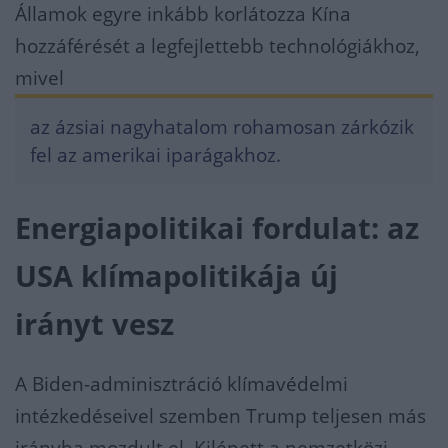
Államok egyre inkább korlátozza Kína
hozzáférését a legfejlettebb technológiákhoz,
mivel
az ázsiai nagyhatalom rohamosan zárkózik
fel az amerikai iparágakhoz.
Energiapolitikai fordulat: az
USA klímapolitikája új
irányt vesz
A Biden-adminisztráció klímavédelmi
intézkedéseivel szemben Trump teljesen más
irányba mozdult el. Kilépett a nemzetközi