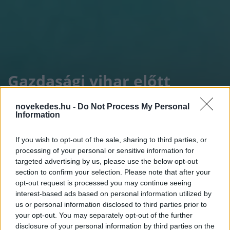
Gazdasági vihar előtt
állunk?- Trump terveit
novekedes.hu -
Do Not Process My Personal
elemezték a szakértők
Information
If you wish to opt-out of the sale, sharing to third parties, or
ELEMZÉSEK
2025. FEB. 5.
ÁLDOTT REBEKA
processing of your personal or sensitive information for
targeted advertising by us, please use the below opt-out
section to confirm your selection. Please note that after your
opt-out request is processed you may continue seeing
interest-based ads based on personal information utilized by
us or personal information disclosed to third parties prior to
your opt-out. You may separately opt-out of the further
Az előttünk álló időszak komoly kihívásokat
disclosure of your personal information by third parties on the