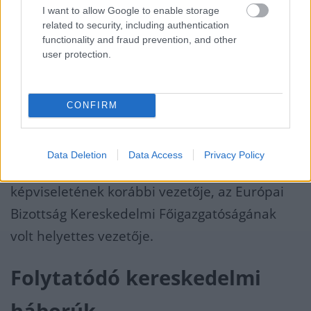
I want to allow Google to enable storage
már Trump első elnöksége idején is
related to security, including authentication
elkezdődött a WTO szabályainak háttérbe
functionality and fraud prevention, and other
user protection.
szorítása.
CONFIRM
- figyelmeztetett a nemzetközi szabályozások
gyengülésére Balás Péter korábbi nagykövet,
Data Deletion
Data Access
Privacy Policy
Magyarország WTO mellé rendelt állandó
képviseletének korábbi vezetője, az Európai
Bizottság Kereskedelmi Főigazgatóságának
volt helyettes vezetője.
Folytatódó kereskedelmi
háborúk