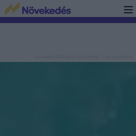
Az adatok időállapota: késleltetett. |
Jogi nyilatkozat