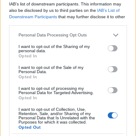
tartogat a világgazdaság számára, hiszen az
IAB’s list of downstream participants. This information may
also be disclosed by us to third parties on the
IAB’s List of
Egyesült Államok kereskedelempolitikája
Downstream Participants
that may further disclose it to other
továbbra is meghatározó szerepet játszik a
third parties.
globális piacokon. A várható változásokat és
Please note that this website/app uses one or more Google
Personal Data Processing Opt Outs
services and may gather and store information including but
azok hatásait elemezték a szakértők a
not limited to your visit or usage behaviour. You may click to
I want to opt-out of the Sharing of my
personal data.
Magyar Közgazdasági Társaság Nemzetközi
grant or deny consent to Google and its third-party tags to
Opted In
use your data for below specified purposes in below Google
Gazdaság és Európai Uniós Szakosztályának
consent section.
I want to opt-out of the Sale of my
kerekasztal-beszélgetésén.
Personal Data.
Opted In
I want to opt-out of processing my
Personal Data for Targeted Advertising.
Opted In
Donald Trump
gazdasági elképzelései
a
I want to opt-out of Collection, Use,
második elnöksége idején sem térnek el
Retention, Sale, and/or Sharing of my
Personal Data that Is Unrelated with the
Purposes for which it was collected.
jelentősen az első ciklusban látottaktól:
Opted Out