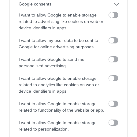
a WTO szabályainak figyelmen kívül
Google consents
hagyása, a vámháborúk és az
I want to allow Google to enable storage
exporttöbblettel rendelkező országok
related to advertising like cookies on web or
elleni szankciók
device identifiers in apps.
I want to allow my user data to be sent to
továbbra is napirenden vannak.
Google for online advertising purposes.
I want to allow Google to send me
personalized advertising.
A politikai feszültségek elkerülhetetlenül
gazdasági és kereskedelmi konfliktusokhoz
I want to allow Google to enable storage
related to analytics like cookies on web or
vezetnek. Míg korábban a nemzetközi
device identifiers in apps.
szabályok és szervezetek, például a WTO,
I want to allow Google to enable storage
igyekeztek ezeket mérsékelni, ma már egyre
related to functionality of the website or app.
több ország figyelmen kívül hagyja ezeket
I want to allow Google to enable storage
az előírásokat. Az Egyesült Államok
related to personalization.
esetében ez nem újkeletű folyamat, mert