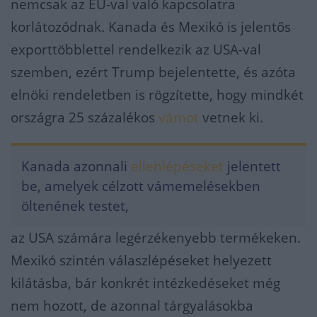
nemcsak az EU-val való kapcsolatra
korlátozódnak. Kanada és Mexikó is jelentős
exporttöbblettel rendelkezik az USA-val
szemben, ezért Trump bejelentette, és azóta
elnöki rendeletben is rögzítette, hogy mindkét
országra 25 százalékos
vámot
vetnek ki.
Kanada azonnali
ellenlépéseket
jelentett
be, amelyek célzott vámemelésekben
öltenének testet,
az USA számára legérzékenyebb termékeken.
Mexikó szintén válaszlépéseket helyezett
kilátásba, bár konkrét intézkedéseket még
nem hozott, de azonnal tárgyalásokba