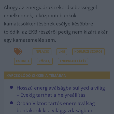
Ahogy az energiaárak rekordsebességgel
emelkednek, a központi bankok
kamatcsökkentésének esélye későbbre
tolódik, az EKB részéről pedig nem kizárt akár
egy kamatemelés sem.
INFLÁCIÓ
LNG
HORMUZI-SZOROS
ENERGIA
KŐOLAJ
ENERGIAELLÁTÁS
KAPCSOLÓDÓ CIKKEK A TÉMÁBAN
Hosszú energiaválságba süllyed a világ
– Évekig tarthat a helyreállítás
Orbán Viktor: tartós energiaválság
bontakozik ki a világgazdaságban