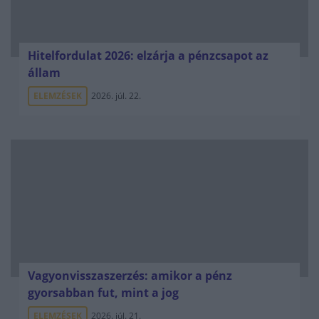
Hitelfordulat 2026: elzárja a pénzcsapot az
állam
ELEMZÉSEK
2026. júl. 22.
Vagyonvisszaszerzés: amikor a pénz
gyorsabban fut, mint a jog
ELEMZÉSEK
2026. júl. 21.