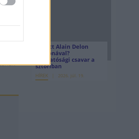
Mi lett Alain Delon
vagyonával?
egy
Adóhatósági csavar a
atának
sztoriban
HÍREK
2026. júl. 19.