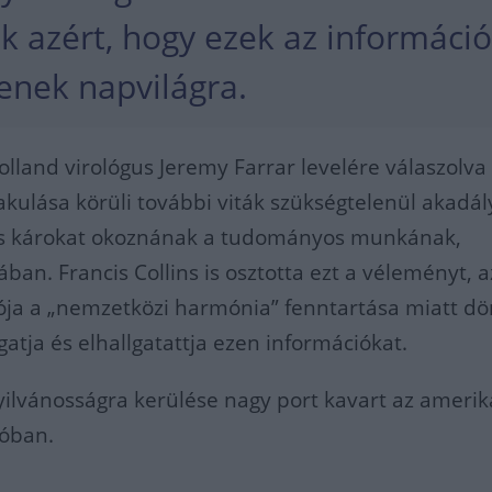
k azért, hogy ezek az informáci
jenek napvilágra.
olland virológus Jeremy Farrar levelére válaszolva
alakulása körüli további viták szükségtelenül akadá
és károkat okoznának a tudományos munkának,
ában. Francis Collins is osztotta ezt a véleményt, 
ója a „nemzetközi harmónia” fenntartása miatt dö
gatja és elhallgatattja ezen információkat.
yilvánosságra kerülése nagy port kavart az amerik
tóban.