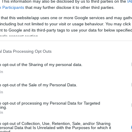
 valószínűsíthetően egy emberi szövetbe ágyazott
. This information may also be disclosed by us to third parties on the
IA
Participants
that may further disclose it to other third parties.
ndrómához (SARS) hasonló vírusból fejlődhetett ki e
 that this website/app uses one or more Google services and may gath
gi rendszerrel rendelkező laboratóriumban – írja 
including but not limited to your visit or usage behaviour. You may click 
a Wellcome Trust egészségügyi kutatással foglalko
 to Google and its third-party tags to use your data for below specifi
ogle consent section.
gatója Anthony Fauci virológusnak és Francis Collin
i Egészségügyi Intézet (NIH) akkori vezetőjének c
l Data Processing Opt Outs
20 februárjában.
o opt-out of the Sharing of my personal data.
In
an vírus jöhetett létre, melynek
o opt-out of the Sale of my Personal Data.
gfőbb erőssége az emberek közöt
In
itel – folytatta a tudós.
to opt-out of processing my Personal Data for Targeted
ing.
In
o opt-out of Collection, Use, Retention, Sale, and/or Sharing
ar volt azonban az egyetlen kutató, aki hasonló
ersonal Data that Is Unrelated with the Purposes for which it
lected.