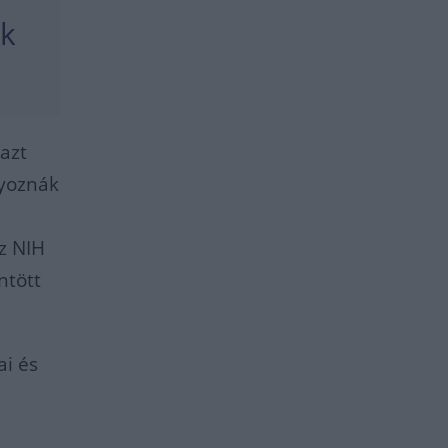
ók
 azt
lyoznák
az NIH
ntött
ai és