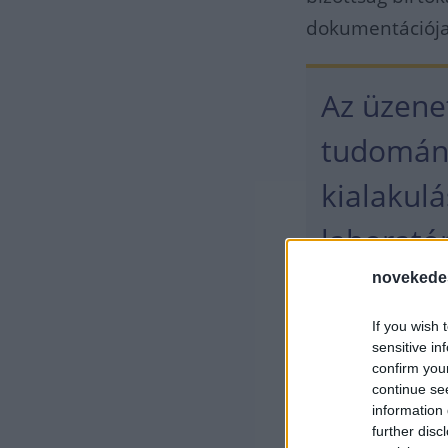
dokumentációja
Az üzenet
tudomány
kialakul
laboratór
legvalós
novekede
eddigiek
If you wish 
sensitive in
létrejött
confirm you
continue se
information 
further disc