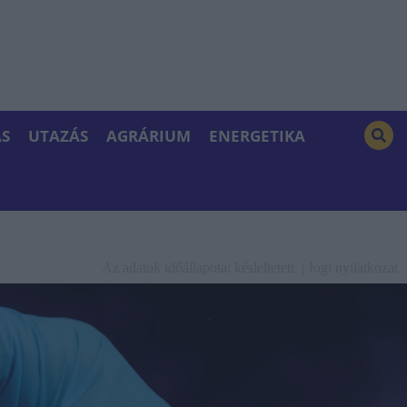
S
UTAZÁS
AGRÁRIUM
ENERGETIKA
Az adatok időállapota: késleltetett. |
Jogi nyilatkozat