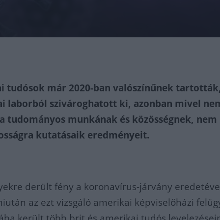
ai tudósok már 2020-ban valószínűnek tartották
nai laborból szivároghatott ki, azonban mivel ne
i a tudományos munkának és közösségnek, nem
osságra kutatásaik eredményeit.
ekre derült fény a koronavírus-járvány eredetéve
iután az ezt vizsgáló amerikai képviselőházi felüg
kába került több brit és amerikai tudós levelezései