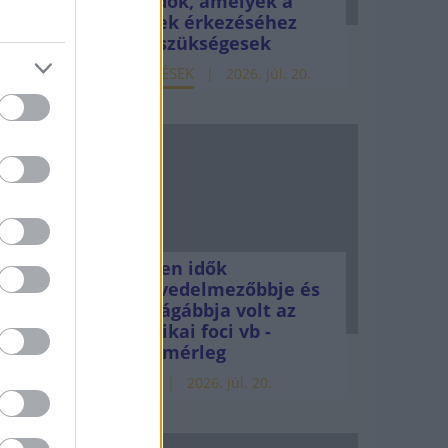
teendők, amelyek a
S-vírus
pénzek érkezéséhez
még szükségesek
intén
ELEMZÉSEK
2026. júl. 20.
nyezet
e
Minden idők
legjövedelmezőbbje és
legdrágábbja volt az
amerikai foci vb -
gyorsmérleg
HÍREK
2026. júl. 20.