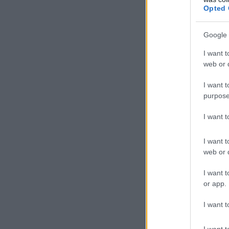
következtetésre 
Opted 
genetikájának f
Google 
úgy vélte, cseké
I want t
hiányában ki tu
web or d
Ugyanezen az ál
I want t
Holmes, valamin
purpose
I want 
Egys
I want t
meg 
web or d
I want t
or app.
– mondta utóbbi
I want t
I want t