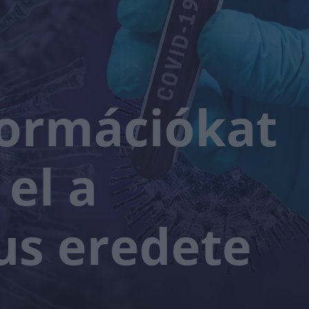
formációkat
 el a
us eredete