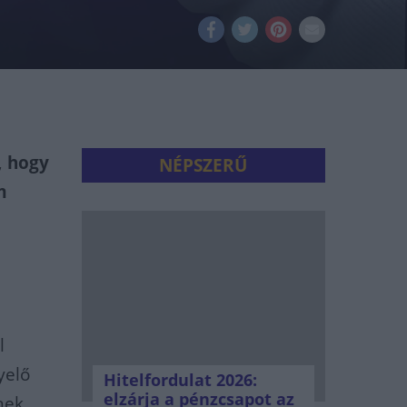
, hogy
NÉPSZERŰ
m
l
yelő
Hitelfordulat 2026:
elzárja a pénzcsapot az
nek