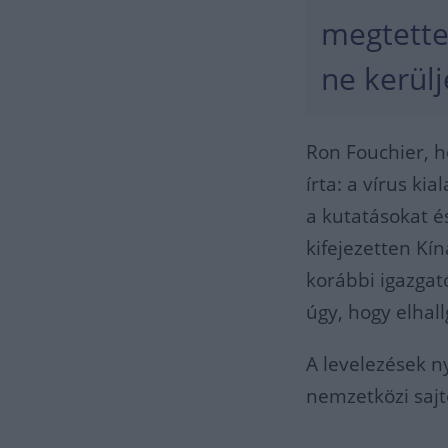
megtette
ne kerül
Ron Fouchier, h
írta: a vírus ki
a kutatásokat 
kifejezetten Kín
korábbi igazgat
úgy, hogy elhall
A levelezések n
nemzetközi saj