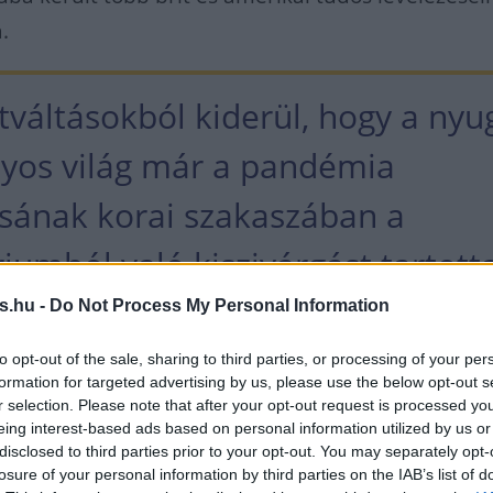
.
váltásokból kiderül, hogy a nyu
os világ már a pandémia
ásának korai szakaszában a
iumból való kiszivárgást tartott
zínűbb magyarázatnak az
s.hu -
Do Not Process My Personal Information
nél sokkal gyorsabban terjedő ví
to opt-out of the sale, sharing to third parties, or processing of your per
formation for targeted advertising by us, please use the below opt-out s
ével kapcsolatban.
r selection. Please note that after your opt-out request is processed y
eing interest-based ads based on personal information utilized by us or
disclosed to third parties prior to your opt-out. You may separately opt-
losure of your personal information by third parties on the IAB’s list of