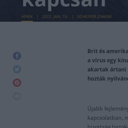
HÍREK
2022. JAN. 15.
SCHEFFER JOAKIM
Brit és amerik
a vírus egy kí
akartak ártan
hozták nyilván
Újabb fejlemény
kapcsolatban, m
bizottság birto