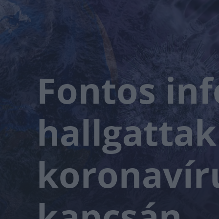
Fontos in
hallgattak
koronavír
kapcsán