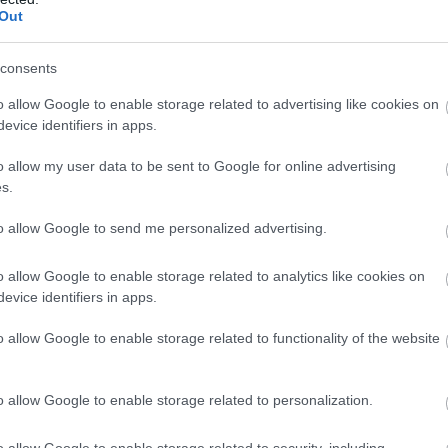
jutott. Mike Farzan professzor, aki az eredeti SAR
Out
eltérképezésénél játszott kiemelkedő szerepet, sz
consents
ly az esélye annak, hogy laboratóriumi, steril kör
o allow Google to enable storage related to advertising like cookies on
djon alakulni a Covid–19-hez hasonló kórokozó.
evice identifiers in apps.
lásponton volt a sydney-i egyetem oktatója, Eddi
o allow my user data to be sent to Google for online advertising
t a texasi egyetem professzora, Bob Garry is.
s.
to allow Google to send me personalized advertising.
zerűen nem értem, hogyan valósulhatott volna
o allow Google to enable storage related to analytics like cookies on
ehhez hasonló a természetben
evice identifiers in apps.
o allow Google to enable storage related to functionality of the website
 a The Daily Telegraph brit napilapnak.
o allow Google to enable storage related to personalization.
o allow Google to enable storage related to security, including