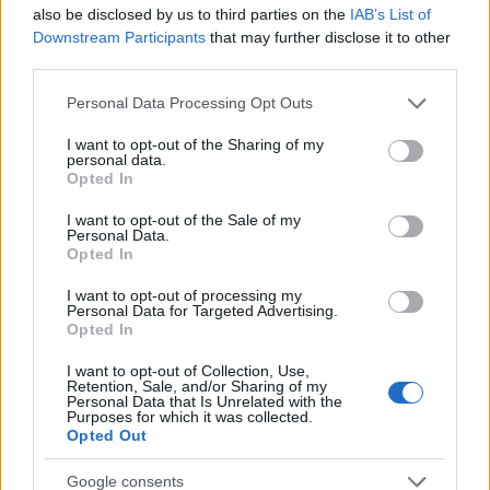
bázisaikhoz a megszállt Krím félsziget partjai
also be disclosed by us to third parties on the
IAB’s List of
mentén" - jegyezték meg.
Downstream Participants
that may further disclose it to other
third parties.
Please note that this website/app uses one or more Google
Personal Data Processing Opt Outs
Az ukrán vezérkar jelentése szerint egy
services and may gather and store information including but
nap alatt mintegy 450 orosz katona
not limited to your visit or usage behaviour. You may click to
I want to opt-out of the Sharing of my
personal data.
grant or deny consent to Google and its third-party tags to
vesztette életét Ukrajnában, a háború
Opted In
use your data for below specified purposes in below Google
kezdete óta pedig eddig már 49 500-an.
consent section.
I want to opt-out of the Sale of my
Personal Data.
Opted In
HÁBORÚ
ATOMERŐMŰ
HERSZON
I want to opt-out of processing my
Personal Data for Targeted Advertising.
RAKÉTA-SOROZATVETŐ
UKRÁN ELLENTÁMADÁS
Opted In
OROSZ OFFENZÍVA
FEKETE-TENGERI KIKÖTŐK
I want to opt-out of Collection, Use,
Retention, Sale, and/or Sharing of my
ZAPORIZZSJAI ATOMERŐMŰ
Personal Data that Is Unrelated with the
Purposes for which it was collected.
Opted Out
OROSZ KATONAI VESZTESÉG
RAKÉTÁK
Google consents