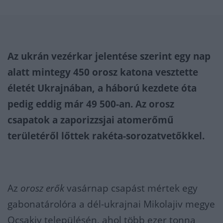
Az ukrán vezérkar jelentése szerint egy nap
alatt mintegy 450 orosz katona vesztette
életét Ukrajnában, a háború kezdete óta
pedig eddig már 49 500-an. Az orosz
csapatok a zaporizzsjai atomerőmű
területéről lőttek rakéta-sorozatvetőkkel.
Az
orosz erők
vasárnap csapást mértek egy
gabonatárolóra a dél-ukrajnai Mikolajiv megye
Ocsakiv településén, ahol több ezer tonna