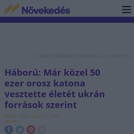
Az adatok időállapota: késleltetett. |
Jogi nyilatkozat
Háború: Már közel 50
ezer orosz katona
vesztette életét ukrán
források szerint
HÍREK
2022. SZEPT. 4.
MTI