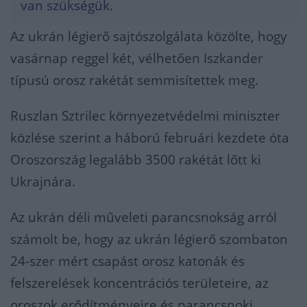
van szükségük.
Az ukrán légierő sajtószolgálata közölte, hogy
vasárnap reggel két, vélhetően Iszkander
típusú orosz rakétát semmisítettek meg.
Ruszlan Sztrilec környezetvédelmi miniszter
közlése szerint a háború februári kezdete óta
Oroszország legalább 3500 rakétát lőtt ki
Ukrajnára.
Az ukrán déli műveleti parancsnokság arról
számolt be, hogy az ukrán légierő szombaton
24-szer mért csapást orosz katonák és
felszerelések koncentrációs területeire, az
oroszok erődítményeire és parancsnoki