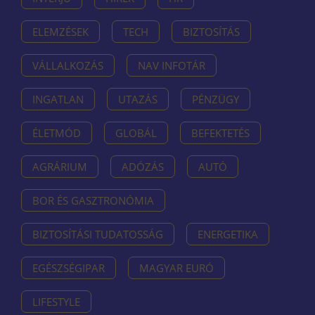
ELEMZÉSEK
TECH
BIZTOSÍTÁS
VÁLLALKOZÁS
NAV INFOTÁR
INGATLAN
UTAZÁS
PÉNZÜGY
ÉLETMÓD
GLOBÁL
BEFEKTETÉS
AGRÁRIUM
ADÓZÁS
AUTÓ
BOR ÉS GASZTRONÓMIA
BIZTOSÍTÁSI TUDATOSSÁG
ENERGETIKA
EGÉSZSÉGIPAR
MAGYAR EURÓ
LIFESTYLE