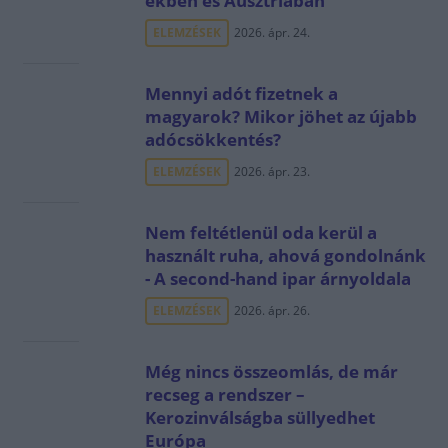
ekben és Ausztriában
ELEMZÉSEK
2026. ápr. 24.
Mennyi adót fizetnek a
magyarok? Mikor jöhet az újabb
adócsökkentés?
ELEMZÉSEK
2026. ápr. 23.
Nem feltétlenül oda kerül a
használt ruha, ahová gondolnánk
- A second-hand ipar árnyoldala
ELEMZÉSEK
2026. ápr. 26.
Még nincs összeomlás, de már
recseg a rendszer –
Kerozinválságba süllyedhet
Európa