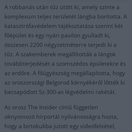
A robbanás után tűz ütött ki, amely szinte a
komplexum teljes területét lángba borította. A
katasztrófavédelem tájékoztatása szerint két
főépület és egy nyári pavilon gyulladt ki,
összesen 2200 négyzetméterre terjedt ki a
tűz. A szakemberek megállították a lángok
továbbterjedését a szomszédos épületekre és
az erdőre. A főügyészség megállapította, hogy
az oroszországi Belgorod környékéről lőtték ki
becsapódott Sz-300-as légvédelmi rakétát.
Az orosz The Insider című független
oknyomozó hírportál nyilvánosságra hozta,
hogy a birtokukba jutott egy videófelvétel,