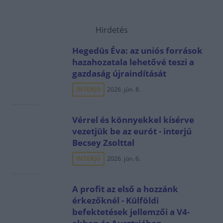
Hirdetés
Hegedüs Éva: az uniós források
hazahozatala lehetővé teszi a
gazdaság újraindítását
INTERJÚ
2026. jún. 8.
Vérrel és könnyekkel kísérve
vezetjük be az eurót - interjú
Becsey Zsolttal
INTERJÚ
2026. jún. 6.
A profit az első a hozzánk
érkezőknél - Külföldi
befektetések jellemzői a V4-