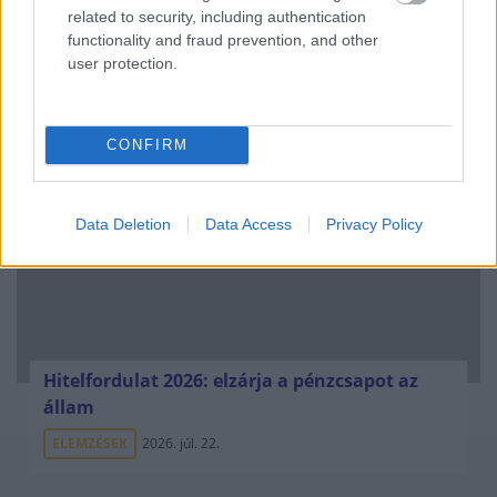
related to security, including authentication
functionality and fraud prevention, and other
user protection.
NÉPSZERŰ
CONFIRM
Data Deletion
Data Access
Privacy Policy
Hitelfordulat 2026: elzárja a pénzcsapot az
állam
ELEMZÉSEK
2026. júl. 22.