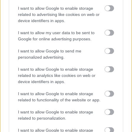
KAPCSOLÓDÓ CIKKEK A TÉMÁBAN
I want to allow Google to enable storage
Orosz ukrán háború hírei
related to advertising like cookies on web or
device identifiers in apps.
Kudarcba fulladt az ukrán
I want to allow my user data to be sent to
ellentámadás? - térképen a háború
Google for online advertising purposes.
Háború: Drámai helyzet alakult ki a
I want to allow Google to send me
zaporizzsjai atomerőműnél, a török
personalized advertising.
elnök közvetítene
I want to allow Google to enable storage
Aggasztó híreket közöltek
related to analytics like cookies on web or
a zaporizzsjai atomerőműről
device identifiers in apps.
Háború: újabb európai országot
I want to allow Google to enable storage
fenyegetett meg Oroszország
related to functionality of the website or app.
Kulcsfontosságú szakaszhoz ért az
I want to allow Google to enable storage
orosz-ukrán háború
related to personalization.
I want to allow Google to enable storage