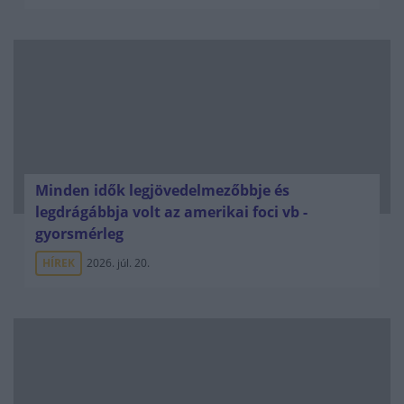
Minden idők legjövedelmezőbbje és
legdrágábbja volt az amerikai foci vb -
gyorsmérleg
HÍREK
2026. júl. 20.