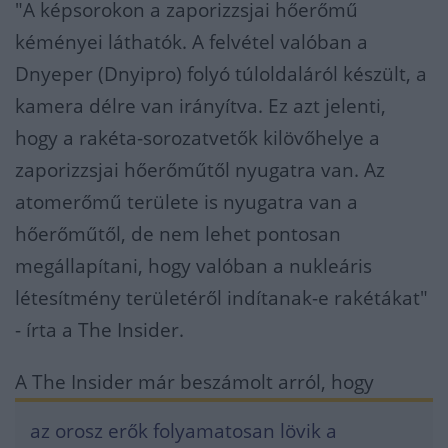
"A képsorokon a zaporizzsjai hőerőmű
kéményei láthatók. A felvétel valóban a
Dnyeper (Dnyipro) folyó túloldaláról készült, a
kamera délre van irányítva. Ez azt jelenti,
hogy a rakéta-sorozatvetők kilövőhelye a
zaporizzsjai hőerőműtől nyugatra van. Az
atomerőmű területe is nyugatra van a
hőerőműtől, de nem lehet pontosan
megállapítani, hogy valóban a nukleáris
létesítmény területéről indítanak-e rakétákat"
- írta a The Insider.
A The Insider már beszámolt arról, hogy
az orosz erők folyamatosan lövik a