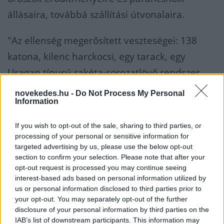
állásaira, továbbá szállítási útvonalaira.
"Az ellenség megerősített veszteségei: 138
katona, kilenc harckocsi, egy tarack, egy
Uragan típusú rakéta-sorozatlövő rendszer,
egy Sz-300-as kilövő, egy 152-es kaliberű ágyú
novekedes.hu -
Do Not Process My Personal
Information
és 18 páncélozott jármű" - írták
közleményükben. Hozzátették, hogy Mikolajiv
If you wish to opt-out of the sale, sharing to third parties, or
megyében, Bastankánál egy orosz lőszerraktár
processing of your personal or sensitive information for
targeted advertising by us, please use the below opt-out
is megsemmisült, valamint a Herszon megyei
section to confirm your selection. Please note that after your
Beriszlav mellett eltaláltak egy kompátkelőt.
opt-out request is processed you may continue seeing
interest-based ads based on personal information utilized by
us or personal information disclosed to third parties prior to
"A Fekete-tengeren vihar van, ezért az orosz
your opt-out. You may separately opt-out of the further
hajók közelebb keresnek menedéket
disclosure of your personal information by third parties on the
IAB’s list of downstream participants. This information may