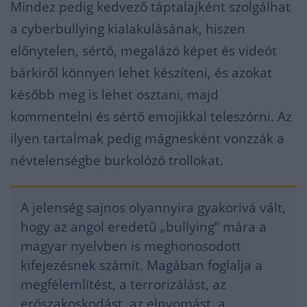
Mindez pedig kedvező táptalajként szolgálhat
a cyberbullying kialakulásának, hiszen
előnytelen, sértő, megalázó képet és videót
bárkiről könnyen lehet készíteni, és azokat
később meg is lehet osztani, majd
kommentelni és sértő emojikkal teleszórni. Az
ilyen tartalmak pedig mágnesként vonzzák a
névtelenségbe burkolózó trollokat.
A jelenség sajnos olyannyira gyakorivá vált,
hogy az angol eredetű „bullying” mára a
magyar nyelvben is meghonosodott
kifejezésnek számít. Magában foglalja a
megfélemlítést, a terrorizálást, az
erőszakoskodást, az elnyomást, a