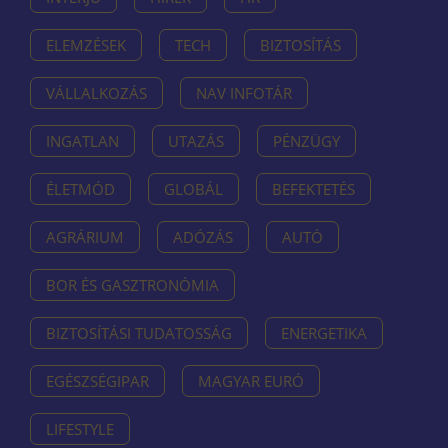
ELEMZÉSEK
TECH
BIZTOSÍTÁS
VÁLLALKOZÁS
NAV INFOTÁR
INGATLAN
UTAZÁS
PÉNZÜGY
ÉLETMÓD
GLOBÁL
BEFEKTETÉS
AGRÁRIUM
ADÓZÁS
AUTÓ
BOR ÉS GASZTRONÓMIA
BIZTOSÍTÁSI TUDATOSSÁG
ENERGETIKA
EGÉSZSÉGIPAR
MAGYAR EURÓ
LIFESTYLE