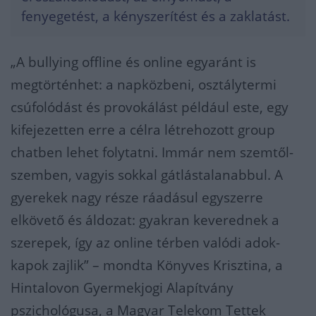
fenyegetést, a kényszerítést és a zaklatást.
„A bullying offline és online egyaránt is
megtörténhet: a napközbeni, osztálytermi
csúfolódást és provokálást például este, egy
kifejezetten erre a célra létrehozott group
chatben lehet folytatni. Immár nem szemtől-
szemben, vagyis sokkal gátlástalanabbul. A
gyerekek nagy része ráadásul egyszerre
elkövető és áldozat: gyakran keverednek a
szerepek, így az online térben valódi adok-
kapok zajlik” – mondta Könyves Krisztina, a
Hintalovon Gyermekjogi Alapítvány
pszichológusa, a Magyar Telekom Tettek