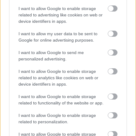
I want to allow Google to enable storage
related to advertising like cookies on web or
device identifiers in apps.
Kéthónapos a Tisza-kormány: íme a mérleg!
I want to allow my user data to be sent to
ELEMZÉSEK
2026. júl. 21.
Google for online advertising purposes.
I want to allow Google to send me
personalized advertising.
I want to allow Google to enable storage
related to analytics like cookies on web or
device identifiers in apps.
I want to allow Google to enable storage
related to functionality of the website or app.
Uniós források: íme a teendők, amelyek a
I want to allow Google to enable storage
pénzek érkezéséhez még szükségesek
related to personalization.
ELEMZÉSEK
2026. júl. 20.
I want to allow Google to enable storage