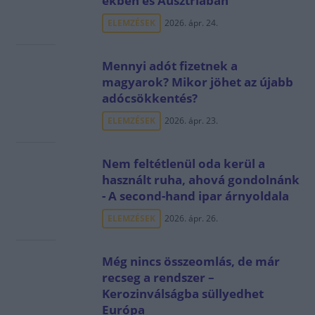
ekben és Ausztriában
ELEMZÉSEK
2026. ápr. 24.
Mennyi adót fizetnek a
magyarok? Mikor jöhet az újabb
adócsökkentés?
ELEMZÉSEK
2026. ápr. 23.
Nem feltétlenül oda kerül a
használt ruha, ahová gondolnánk
- A second-hand ipar árnyoldala
ELEMZÉSEK
2026. ápr. 26.
Még nincs összeomlás, de már
recseg a rendszer –
Kerozinválságba süllyedhet
Európa