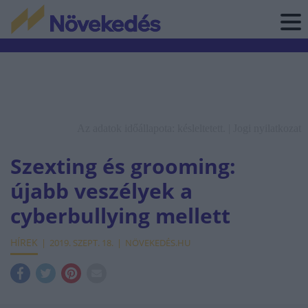
Az adatok időállapota: késleltetett. |
Jogi nyilatkozat
Szexting és grooming:
újabb veszélyek a
cyberbullying mellett
HÍREK
2019. SZEPT. 18.
NÖVEKEDÉS.HU