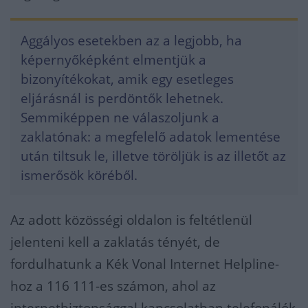
Aggályos esetekben az a legjobb, ha
képernyőképként elmentjük a
bizonyítékokat, amik egy esetleges
eljárásnál is perdöntők lehetnek.
Semmiképpen ne válaszoljunk a
zaklatónak: a megfelelő adatok lementése
után tiltsuk le, illetve töröljük is az illetőt az
ismerősök köréből.
Az adott közösségi oldalon is feltétlenül
jelenteni kell a zaklatás tényét, de
fordulhatunk a Kék Vonal Internet Helpline-
hoz a 116 111-es számon, ahol az