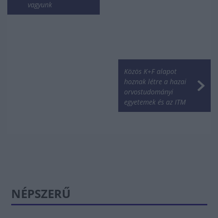
vagyunk
Közös K+F alapot
hoznak létre a hazai
orvostudományi
egyetemek és az ITM
NÉPSZERŰ