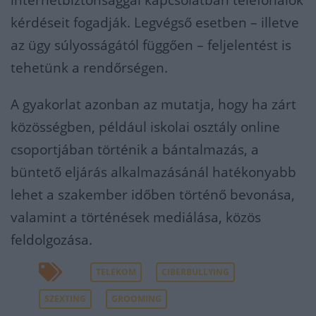
internetbiztonsággal kapcsolatban telefonálók
kérdéseit fogadják. Legvégső esetben – illetve
az ügy súlyosságától függően – feljelentést is
tehetünk a rendőrségen.
A gyakorlat azonban az mutatja, hogy ha zárt
közösségben, például iskolai osztály online
csoportjában történik a bántalmazás, a
büntető eljárás alkalmazásánál hatékonyabb
lehet a szakember időben történő bevonása,
valamint a történések mediálása, közös
feldolgozása.
TELEKOM
CIBERBULLYING
SZEXTING
GROOMING