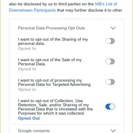
also be disclosed by us to third parties on the
IAB’s List of
Downstream Participants
that may further disclose it to other
third parties.
Please note that this website/app uses one or more Google
Personal Data Processing Opt Outs
services and may gather and store information including but
not limited to your visit or usage behaviour. You may click to
I want to opt-out of the Sharing of my
personal data.
grant or deny consent to Google and its third-party tags to
Opted In
use your data for below specified purposes in below Google
consent section.
I want to opt-out of the Sale of my
Vagyonvisszaszerzés: amikor a pénz
Personal Data.
gyorsabban fut, mint a jog
Opted In
ELEMZÉSEK
2026. júl. 21.
I want to opt-out of processing my
Personal Data for Targeted Advertising.
Opted In
I want to opt-out of Collection, Use,
Retention, Sale, and/or Sharing of my
Personal Data that Is Unrelated with the
Purposes for which it was collected.
Opted Out
Google consents