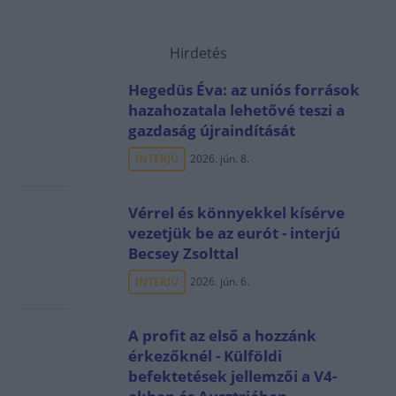
Hirdetés
Hegedüs Éva: az uniós források
hazahozatala lehetővé teszi a
gazdaság újraindítását
INTERJÚ
2026. jún. 8.
Vérrel és könnyekkel kísérve
vezetjük be az eurót - interjú
Becsey Zsolttal
INTERJÚ
2026. jún. 6.
A profit az első a hozzánk
érkezőknél - Külföldi
befektetések jellemzői a V4-