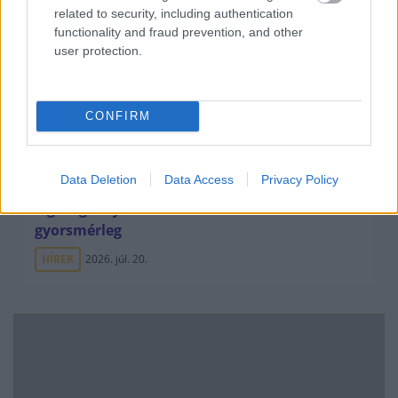
related to security, including authentication
functionality and fraud prevention, and other
user protection.
CONFIRM
Data Deletion
Data Access
Privacy Policy
Minden idők legjövedelmezőbbje és
legdrágábbja volt az amerikai foci vb -
gyorsmérleg
HÍREK
2026. júl. 20.