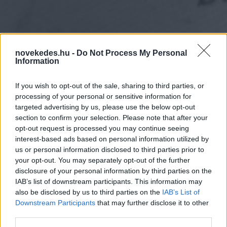
novekedes.hu -
Do Not Process My Personal
Information
If you wish to opt-out of the sale, sharing to third parties, or
processing of your personal or sensitive information for
targeted advertising by us, please use the below opt-out
section to confirm your selection. Please note that after your
opt-out request is processed you may continue seeing
Trump: az Egyesült
interest-based ads based on personal information utilized by
us or personal information disclosed to third parties prior to
Államok rendkívül
your opt-out. You may separately opt-out of the further
disclosure of your personal information by third parties on the
keményen fog lecsapni
IAB’s list of downstream participants. This information may
also be disclosed by us to third parties on the
IAB’s List of
Iránra
Downstream Participants
that may further disclose it to other
third parties.
HÍREK
2026. JÚN. 11.
MTI