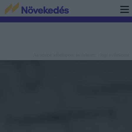
Az adatok időállapota: késleltetett. |
Jogi nyilatkozat