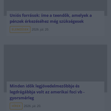
Uniós források: íme a teendők, amelyek a
pénzek érkezéséhez még szükségesek
ELEMZÉSEK
2026. júl. 20.
Minden idők legjövedelmezőbbje és
legdrágábbja volt az amerikai foci vb -
gyorsmérleg
HÍREK
2026. júl. 20.