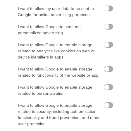
gázipara felett, beleértve a
I want to allow my user data to be sent to
kulcsfontosságú Hárg szigetet is".
Google for online advertising purposes.
I want to allow Google to send me
A bejegyzés azt követően jelent meg, hogy az
personalized advertising.
Egyesült Államok és Irán a tűzszünet ellenére
I want to allow Google to enable storage
related to analytics like cookies on web or
második napja folytatta a támadásokat.
device identifiers in apps.
I want to allow Google to enable storage
A legutóbbi amerikai támadások Iránban
related to functionality of the website or app.
csütörtök reggelig tartottak,
I want to allow Google to enable storage
intenzívebbnek és kiterjedtebbnek tűntek,
related to personalization.
mint az előző nap.
I want to allow Google to enable storage
related to security, including authentication
Irán alig adott ki információt a károk
functionality and fraud prevention, and other
user protection.
mértékéről, és közölte, hogy - az előző naphoz