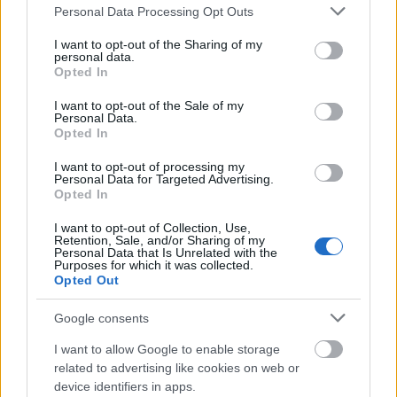
Please note that this website/app uses one or more Google
Personal Data Processing Opt Outs
services and may gather and store information including but
not limited to your visit or usage behaviour. You may click to
I want to opt-out of the Sharing of my
personal data.
grant or deny consent to Google and its third-party tags to
Opted In
use your data for below specified purposes in below Google
consent section.
I want to opt-out of the Sale of my
Personal Data.
Donald Trump amerikai elnök közölte, hogy
Opted In
az Egyesült Államok "ma este rendkívül
I want to opt-out of processing my
Personal Data for Targeted Advertising.
keményen" le fog csapni Iránra.
Opted In
I want to opt-out of Collection, Use,
Retention, Sale, and/or Sharing of my
Personal Data that Is Unrelated with the
Purposes for which it was collected.
A közösségi médiában közzétett
Opted Out
bejegyzésében azt írta, hogy
Google consents
I want to allow Google to enable storage
Washington a "nem túl távoli jövőben
related to advertising like cookies on web or
device identifiers in apps.
teljes ellenőrzést " gyakorol Irán olaj- és