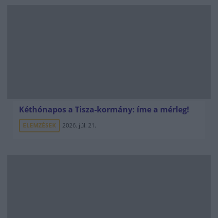
Kéthónapos a Tisza-kormány: íme a mérleg!
ELEMZÉSEK
2026. júl. 21.