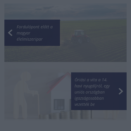
Fordulópont előtt a
magyar
élelmiszeripar
Óriási a vita a 14.
havi nyugdíjról, egy
uniós országban
igazságosabban
vezették be