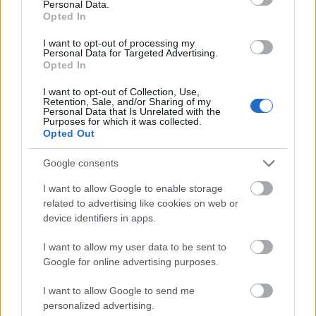
Personal Data.
csavar a sztoriban
Opted In
HÍREK
2026. júl. 19.
I want to opt-out of processing my
Personal Data for Targeted Advertising.
Opted In
FRISS HÍREK
I want to opt-out of Collection, Use,
Retention, Sale, and/or Sharing of my
Personal Data that Is Unrelated with the
Purposes for which it was collected.
Olasz lap: dzsihadista hálózatokra és a
Opted Out
ceutai bevándorlás biztonsági kockázataira
figyelmeztetnek a titkosszolgálatok
Google consents
I want to allow Google to enable storage
HÍREK
17 perce
related to advertising like cookies on web or
device identifiers in apps.
I want to allow my user data to be sent to
Google for online advertising purposes.
I want to allow Google to send me
personalized advertising.