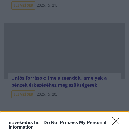
ELEMZÉSEK
2026. júl. 21.
Uniós források: íme a teendők, amelyek a
pénzek érkezéséhez még szükségesek
ELEMZÉSEK
2026. júl. 20.
novekedes.hu -
Do Not Process My Personal
Information