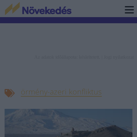
Az adatok időállapota: késleltetett. |
Jogi nyilatkozat
örmény-azeri konfliktus