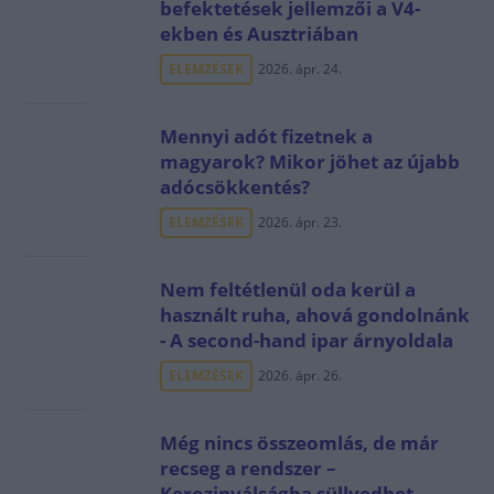
befektetések jellemzői a V4-
ekben és Ausztriában
ELEMZÉSEK
2026. ápr. 24.
Mennyi adót fizetnek a
magyarok? Mikor jöhet az újabb
adócsökkentés?
ELEMZÉSEK
2026. ápr. 23.
Nem feltétlenül oda kerül a
használt ruha, ahová gondolnánk
- A second-hand ipar árnyoldala
ELEMZÉSEK
2026. ápr. 26.
Még nincs összeomlás, de már
recseg a rendszer –
Kerozinválságba süllyedhet