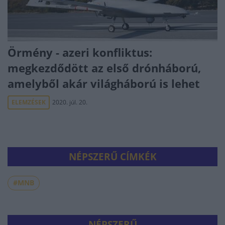
Örmény - azeri konfliktus:
megkezdődött az első drónháború,
amelyből akár világháború is lehet
ELEMZÉSEK
2020. júl. 20.
NÉPSZERŰ CÍMKÉK
#MNB
NÉPSZERŰ