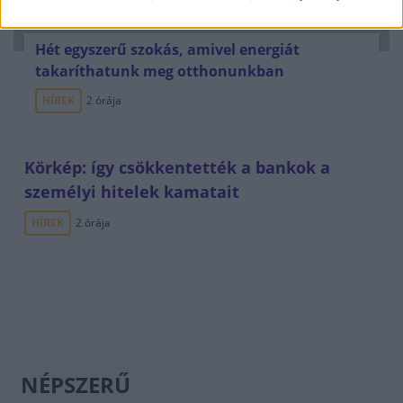
Hét egyszerű szokás, amivel energiát
takaríthatunk meg otthonunkban
HÍREK
2 órája
Körkép: így csökkentették a bankok a
személyi hitelek kamatait
HÍREK
2 órája
NÉPSZERŰ