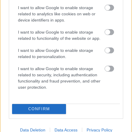
I want to allow Google to enable storage
related to analytics like cookies on web or
Heaven Street Seven: nézz vissza, és nézd
device identifiers in apps.
vissza!
I want to allow Google to enable storage
LIFESTYLE
40 perce
related to functionality of the website or app.
I want to allow Google to enable storage
related to personalization.
Az éjszakai támadások mérlege az ukrán-
orosz határon: 3 civil halott, 13 sebesült
I want to allow Google to enable storage
related to security, including authentication
HÍREK
egy órája
functionality and fraud prevention, and other
user protection.
CONFIRM
Data Deletion
Data Access
Privacy Policy