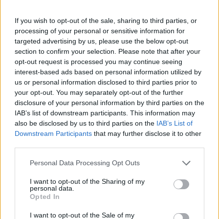
If you wish to opt-out of the sale, sharing to third parties, or
processing of your personal or sensitive information for
targeted advertising by us, please use the below opt-out
section to confirm your selection. Please note that after your
Minden idők legjövedelmezőbbje és
opt-out request is processed you may continue seeing
legdrágábbja volt az amerikai foci vb -
interest-based ads based on personal information utilized by
gyorsmérleg
us or personal information disclosed to third parties prior to
HÍREK
2026. júl. 20.
your opt-out. You may separately opt-out of the further
disclosure of your personal information by third parties on the
IAB’s list of downstream participants. This information may
also be disclosed by us to third parties on the
IAB’s List of
Downstream Participants
that may further disclose it to other
third parties.
Please note that this website/app uses one or more Google
Personal Data Processing Opt Outs
services and may gather and store information including but
not limited to your visit or usage behaviour. You may click to
I want to opt-out of the Sharing of my
personal data.
grant or deny consent to Google and its third-party tags to
Opted In
use your data for below specified purposes in below Google
consent section.
Mi lett Alain Delon vagyonával? Adóhatósági
I want to opt-out of the Sale of my