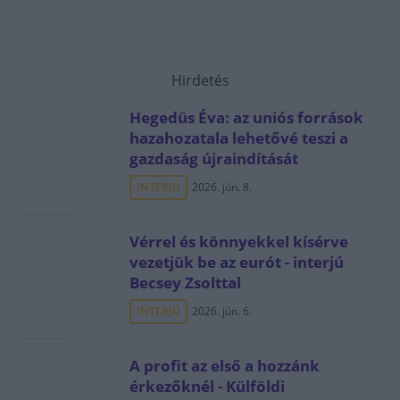
Hirdetés
Hegedüs Éva: az uniós források
hazahozatala lehetővé teszi a
gazdaság újraindítását
INTERJÚ
2026. jún. 8.
Vérrel és könnyekkel kísérve
vezetjük be az eurót - interjú
Becsey Zsolttal
INTERJÚ
2026. jún. 6.
A profit az első a hozzánk
érkezőknél - Külföldi