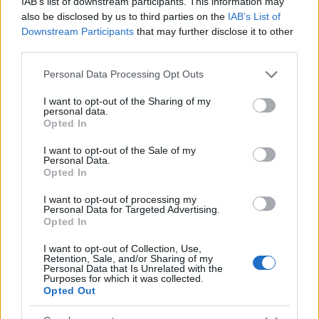
IAB’s list of downstream participants. This information may
az alapanyagot, annyira, hogy sokszor a filmet
also be disclosed by us to third parties on the
IAB’s List of
nézve alig lehet ráismerni az eredeti sztorira.
Downstream Participants
that may further disclose it to other
third parties.
A Dűne ritka tünemény: mert ezt a sci-fi
Please note that this website/app uses one or more Google
Personal Data Processing Opt Outs
services and may gather and store information including but
klasszikust ezúttal egy olyan rendező vette a
not limited to your visit or usage behaviour. You may click to
I want to opt-out of the Sharing of my
personal data.
szárnyai alá, aki azon volt, hogy olyan méltóan
grant or deny consent to Google and its third-party tags to
Opted In
use your data for below specified purposes in below Google
tisztelegjen az eredeti regény előtt, amennyire
consent section.
I want to opt-out of the Sale of my
csak lehet. Egy adaptáció persze attól, hogy hű
Personal Data.
Opted In
az alapanyaghoz, még nem lesz
I want to opt-out of processing my
automatikusan jó.
Personal Data for Targeted Advertising.
Opted In
I want to opt-out of Collection, Use,
De pont azért, mert a készítők őszintén
Retention, Sale, and/or Sharing of my
Personal Data that Is Unrelated with the
rajongtak a témáért, amin dolgoztak, ez a
Purposes for which it was collected.
Opted Out
lelkesedés átjött a mozin is. Egy olyan
kiváló látványfilm született, amely bizony