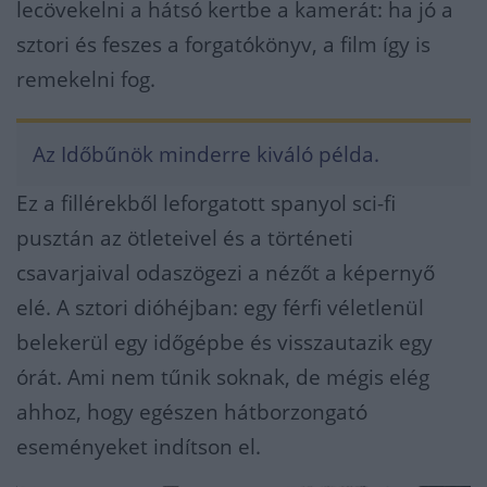
lecövekelni a hátsó kertbe a kamerát: ha jó a
sztori és feszes a forgatókönyv, a film így is
remekelni fog.
Az Időbűnök minderre kiváló példa.
Ez a fillérekből leforgatott spanyol sci-fi
pusztán az ötleteivel és a történeti
csavarjaival odaszögezi a nézőt a képernyő
elé. A sztori dióhéjban: egy férfi véletlenül
belekerül egy időgépbe és visszautazik egy
órát. Ami nem tűnik soknak, de mégis elég
ahhoz, hogy egészen hátborzongató
eseményeket indítson el.