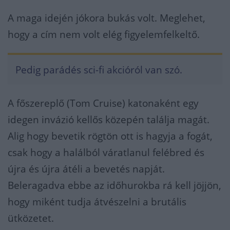
A maga idején jókora bukás volt. Meglehet,
hogy a cím nem volt elég figyelemfelkeltő.
Pedig parádés sci-fi akcióról van szó.
A főszereplő (Tom Cruise) katonaként egy
idegen invázió kellős közepén találja magát.
Alig hogy bevetik rögtön ott is hagyja a fogát,
csak hogy a halálból váratlanul felébred és
újra és újra átéli a bevetés napját.
Beleragadva ebbe az időhurokba rá kell jöjjön,
hogy miként tudja átvészelni a brutális
ütközetet.