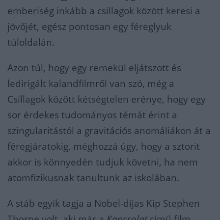
emberiség inkább a csillagok között keresi a
jövőjét, egész pontosan egy féreglyuk
túloldalán.
Azon túl, hogy egy remekül eljátszott és
ledirigált kalandfilmről van szó, még a
Csillagok között kétségtelen erénye, hogy egy
sor érdekes tudományos témát érint a
szingularitástól a gravitációs anomáliákon át a
féregjáratokig, méghozzá úgy, hogy a sztorit
akkor is könnyedén tudjuk követni, ha nem
atomfizikusnak tanultunk az iskolában.
A stáb egyik tagja a Nobel-díjas Kip Stephen
Thorne volt, aki már a
Kapcsolat
című film