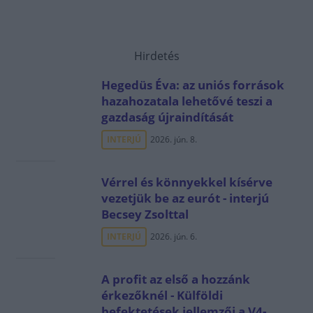
Hirdetés
Hegedüs Éva: az uniós források
hazahozatala lehetővé teszi a
gazdaság újraindítását
INTERJÚ
2026. jún. 8.
Vérrel és könnyekkel kísérve
vezetjük be az eurót - interjú
Becsey Zsolttal
INTERJÚ
2026. jún. 6.
A profit az első a hozzánk
érkezőknél - Külföldi
befektetések jellemzői a V4-