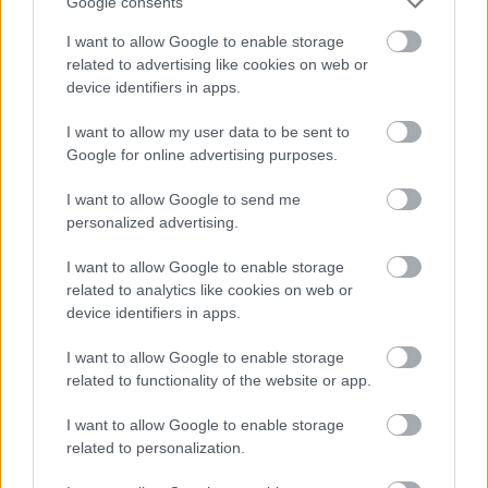
Google consents
ritka, mint a fehér holló.
I want to allow Google to enable storage
related to advertising like cookies on web or
device identifiers in apps.
A Dűne a távoli jövőben játszódik, amikor
nemesi házak viaskodnak egy zord sivatagi
I want to allow my user data to be sent to
Google for online advertising purposes.
bolygó az Arrakis miatt. Enélkül a planéta
nélkül ugyanis nem lenne űrutazás.
I want to allow Google to send me
personalized advertising.
I want to allow Google to enable storage
related to analytics like cookies on web or
device identifiers in apps.
I want to allow Google to enable storage
related to functionality of the website or app.
I want to allow Google to enable storage
related to personalization.