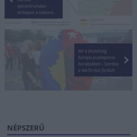
epicentrumává -
térképen a háború
Nő a feszültség
Európa puskaporos
hordójában - Szerbia
a NATO-hoz fordult
NÉPSZERŰ