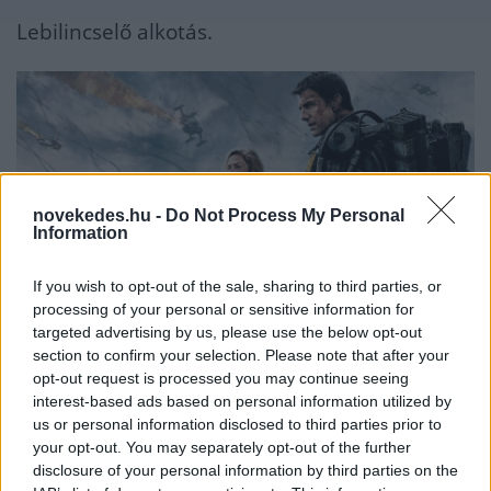
Lebilincselő alkotás.
novekedes.hu -
Do Not Process My Personal
Information
If you wish to opt-out of the sale, sharing to third parties, or
processing of your personal or sensitive information for
targeted advertising by us, please use the below opt-out
section to confirm your selection. Please note that after your
Dűne (Dune - 2021)
opt-out request is processed you may continue seeing
interest-based ads based on personal information utilized by
us or personal information disclosed to third parties prior to
A könyvhű adaptációk kezdenek kimenni a
your opt-out. You may separately opt-out of the further
divatból. A készítők igyekeznek modernizálni
disclosure of your personal information by third parties on the