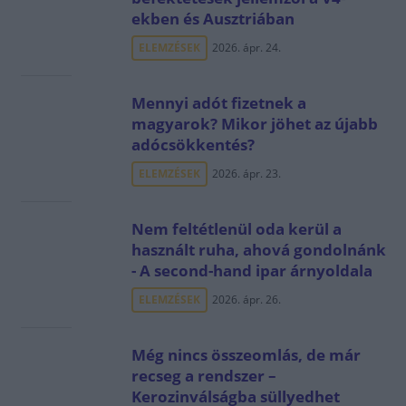
ekben és Ausztriában
ELEMZÉSEK
2026. ápr. 24.
Mennyi adót fizetnek a
magyarok? Mikor jöhet az újabb
adócsökkentés?
ELEMZÉSEK
2026. ápr. 23.
Nem feltétlenül oda kerül a
használt ruha, ahová gondolnánk
- A second-hand ipar árnyoldala
ELEMZÉSEK
2026. ápr. 26.
Még nincs összeomlás, de már
recseg a rendszer –
Kerozinválságba süllyedhet