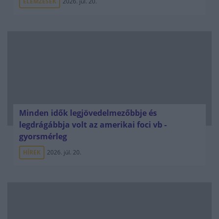
ELEMZÉSEK
2026. júl. 20.
Minden idők legjövedelmezőbbje és
legdrágábbja volt az amerikai foci vb -
gyorsmérleg
HÍREK
2026. júl. 20.