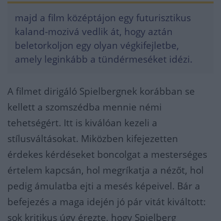
majd a film középtájon egy futurisztikus
kaland-mozivá vedlik át, hogy aztán
beletorkoljon egy olyan végkifejletbe,
amely leginkább a tündérmeséket idézi.
A filmet dirigáló Spielbergnek korábban se
kellett a szomszédba mennie némi
tehetségért. Itt is kiválóan kezeli a
stílusváltásokat. Miközben kifejezetten
érdekes kérdéseket boncolgat a mesterséges
értelem kapcsán, hol megríkatja a nézőt, hol
pedig ámulatba ejti a mesés képeivel. Bár a
befejezés a maga idején jó pár vitát kiváltott:
sok kritikus úgy érezte, hogy Spielberg