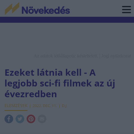
Az adatok időállapota: késleltetett. |
Jogi nyilatkozat
Ezeket látnia kell - A
legjobb sci-fi filmek az új
évezredben
ELEMZÉSEK
2022. DEC. 11.
D.J.