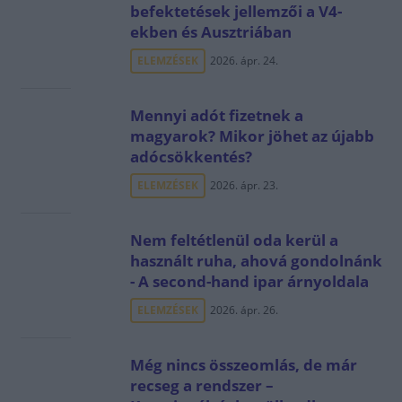
befektetések jellemzői a V4-
ekben és Ausztriában
ELEMZÉSEK
2026. ápr. 24.
Mennyi adót fizetnek a
magyarok? Mikor jöhet az újabb
adócsökkentés?
ELEMZÉSEK
2026. ápr. 23.
Nem feltétlenül oda kerül a
használt ruha, ahová gondolnánk
- A second-hand ipar árnyoldala
ELEMZÉSEK
2026. ápr. 26.
Még nincs összeomlás, de már
recseg a rendszer –