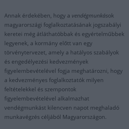
Annak érdekében, ho
gy a
vendégmunkás
ok
magyarországi foglalkoztatásának jogszabályi
keretei még átláthatóbbak és egyértelműbbek
legyenek, a kormány előtt van egy
törvénytervezet, amely a hatályos
szabályok
és
engedélyezési kedvezmények
figyelembevételé
vel fogja meghatározni, hogy
a kedvezményes foglalkoztatók milyen
feltételekkel és szempontok
figyelembevételével
alkalmazhat
vendégmunkást kilencven napot meghaladó
munkavégzés
céljából Magyarországon.