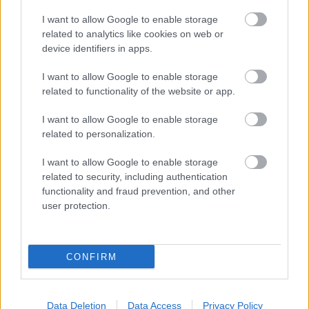
hivatalos szervekkel kell megismerkedni, majd
I want to allow Google to enable storage
related to analytics like cookies on web or
megkeresni a partnert és kiválasztani a
device identifiers in apps.
legjobbat. Végül pedig felállítani az
I want to allow Google to enable storage
együttműködési kereteket és a cégek
related to functionality of the website or app.
folyamatait összefésülni. Akkor lesz igazán
I want to allow Google to enable storage
sikeres egy HR-szolgáltató, ha mindezek
related to personalization.
mellett odafigyel és felelősen tevékenykedik
I want to allow Google to enable storage
mind a munkaerő-kölcsönzésben érintett
related to security, including authentication
functionality and fraud prevention, and other
munkavállalók, mind az őket foglalkoztató
user protection.
üzleti partnerek érdekeinek folyamatos szem
el
őtt tartásával. Ez a HR-szolgáltató erkölcsi és
CONFIRM
üzleti kötelessége is.
KÜLFÖLDI MUNKAVÁLLALÓK
Data Deletion
Data Access
Privacy Policy