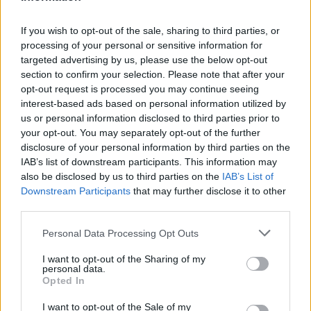
Vannak olyan nemzetek viszont, akik nem
If you wish to opt-out of the sale, sharing to third parties, or
annyira váltak be. Dolgozóik hamar el is
processing of your personal or sensitive information for
tűntek, illetve jelenleg gyorsan csökken a
targeted advertising by us, please use the below opt-out
section to confirm your selection. Please note that after your
számuk”
– mondja Mihályi Magdolna.
opt-out request is processed you may continue seeing
interest-based ads based on personal information utilized by
Több hónap, mire egy küldő
us or personal information disclosed to third parties prior to
your opt-out. You may separately opt-out of the further
országb
ól megérkezik az
disclosure of your personal information by third parties on the
IAB’s list of downstream participants. This information may
also be disclosed by us to third parties on the
IAB’s List of
első munkavállaló
Downstream Participants
that may further disclose it to other
third parties.
Egy HR-szolgáltató cég számára az, hogy
Please note that this website/app uses one or more Google
Personal Data Processing Opt Outs
kiépítse a folyamatait egy-egy új
küldő
services and may gather and store information including but
not limited to your visit or usage behaviour. You may click to
I want to opt-out of the Sharing of my
területen
nagyon hosszú folyamat. Első az
personal data.
grant or deny consent to Google and its third-party tags to
Opted In
előkészítés, ez magába foglalja a tervezési
use your data for below specified purposes in below Google
consent section.
fázist, hogy melyik nemzetek jöhetnek
szóba.
I want to opt-out of the Sale of my