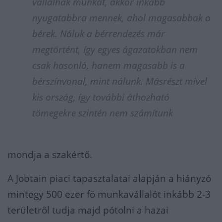
vállalnak munkát, akkor inkább
nyugatabbra
mennek, ahol magasabbak a
bérek. Náluk a bérrendezés már
megtörtént, így egyes ágazatokban nem
csak hasonló, hanem magasabb is a
bérszínvonal, mint nálunk.
Másrészt mivel
kis ország, így további áthozható
tömegekre szintén nem számítunk
mondja a szakér
tő.
A
Jobtain
piaci tapasztalatai alapján a hiányzó
mintegy 500 ezer fő munkavállalót inkább 2-3
területről tudja majd pótolni a hazai