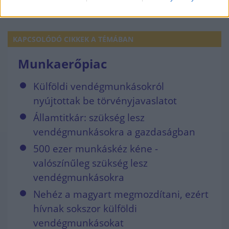
MIHÁLYI MAGDOLNA
KAPCSOLÓDÓ CIKKEK A TÉMÁBAN
Munkaerőpiac
Külföldi vendégmunkásokról
nyújtottak be törvényjavaslatot
Államtitkár: szükség lesz
vendégmunkásokra a gazdaságban
500 ezer munkáskéz kéne -
valószínűleg szükség lesz
vendégmunkásokra
Nehéz a magyart megmozdítani, ezért
hívnak sokszor külföldi
vendégmunkásokat