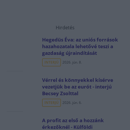
Hirdetés
Hegedüs Éva: az uniós források
hazahozatala lehetővé teszi a
gazdaság újraindítását
INTERJÚ
2026. jún. 8.
Vérrel és könnyekkel kísérve
vezetjük be az eurót - interjú
Becsey Zsolttal
INTERJÚ
2026. jún. 6.
A profit az első a hozzánk
érkezőknél - Külföldi