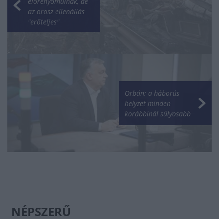
előrenyomulnak, de
az orosz ellenállás
"erőteljes"
Orbán: a háborús
helyzet minden
korábbinál súlyosabb
NÉPSZERŰ