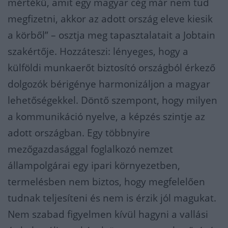
mértékű, amit egy magyar cég már nem tud
megfizetni, akkor az adott ország eleve kiesik
a körből” –
os
ztja meg tapasztalatait a
Jobtain
szakértője. Hozzáteszi:
lényeges, hogy a
külföldi munkaerőt biztosító országból érkező
dolgozók bérigénye harmonizáljon a magyar
lehetőségekkel.
Döntő szempont, hogy milyen
a kommunikáció nyelve, a képzés szintje az
adot
t országban. Egy többnyire
mezőgazdasággal foglalkozó nemzet
állampolgárai egy ipari környezetben,
termelésben nem biztos, hogy megfelelően
tudnak teljesíteni és nem is érzik jól magukat.
Nem szabad figyelmen kívül hagyni a vallási