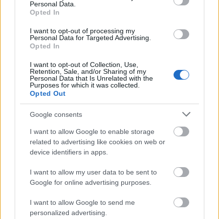
Personal Data.
Ehhez piaci információkat kell gyűjteni,
Opted In
vizsgálni kell a hazai és a lehetséges küldő
I want to opt-out of processing my
Personal Data for Targeted Advertising.
országban érvényben lévő szabályozásokat:
Opted In
törvényeket, idegenrendészeti előírásokat.
I want to opt-out of Collection, Use,
Retention, Sale, and/or Sharing of my
Nincsenek kész tanulmányok, sémák, főleg, ha
Personal Data that Is Unrelated with the
Purposes for which it was collected.
a munkaerő-kölcsönző cég elsők k
özött nyit új
Opted Out
területek felé, mindent magának kell
Google consents
összegyűjteni. Valamint a versenytársak
I want to allow Google to enable storage
természetesen nem osztják meg egymással a
related to advertising like cookies on web or
device identifiers in apps.
sok utánajárással és munkával megszerzett
információkat. Amennyiben ezek alapján úgy
I want to allow my user data to be sent to
Google for online advertising purposes.
dönt a HR-szolgáltató, hogy nyit az ad
ott
terület felé, következik a politikai kapcsolatok
I want to allow Google to send me
personalized advertising.
kiépítése. Követségekkel, konzulátusokkal,