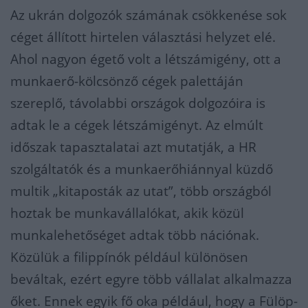
Az ukrán dolgozók számának csökkenése sok
céget állított hirtelen választási helyzet elé.
Ahol nagyon égető volt a létszámigény, ott a
munkaerő-kölcsönző cégek palettáján
szereplő, távolabbi országok dolgozóira is
adtak le a cégek
lét
számigényt. Az elmúlt
időszak tapasztalatai azt
mutatják, a HR
szolgáltatók és a munkaerőhiánnyal küzdő
multik „kitaposták az utat”, több országból
hoztak be munkavállalókat, akik közül
munkalehetőséget adtak
több náció
nak
.
Közülük a f
ilippínók például különösen
beváltak, ezért egyre több vállalat alkalmazza
őket. Ennek egyik fő oka például, hogy a Fülöp-