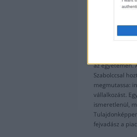
authenti
vívm
Árvai Péter, a m
magyar származá
például a Spotif
az egyetemen. A
Szabolccsal hoz
megmutassa: inn
vállalkozást. E
ismeretlenül, 
Tulajdonképpen 
fejvadász a piac