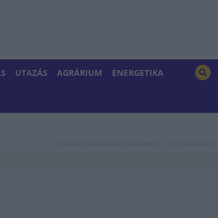
S
UTAZÁS
AGRÁRIUM
ENERGETIKA
Az adatok időállapota: késleltetett. |
Jogi nyilatkozat