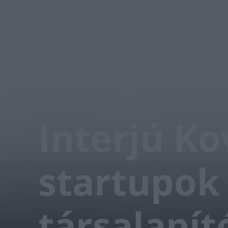
Interjú Ko
startupok
társalapít