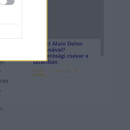
atója
, és
Mi lett Alain Delon
vagyonával?
tályba
Adóhatósági csavar a
er
sztoriban
y
HÍREK
2026. júl. 19.
eres
n
en