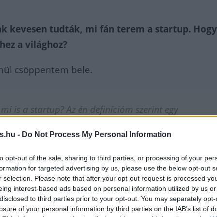
ak kevesen tudták, mi fán terem a startup. Hog
hhez a világhoz?
enül csöppentem bele.
mi is a startup? Az én definícióm szerint egy
n, nagy növekedési potenciállal rendelkező,
s.hu -
Do Not Process My Personal Information
etközi piacokra törő, többnyire technológiára
ő induló vállalkozás, amelyet erős innováció és
to opt-out of the sale, sharing to third parties, or processing of your per
formation for targeted advertising by us, please use the below opt-out s
dalmi-szociális küldetés jellemez.
r selection. Please note that after your opt-out request is processed y
eing interest-based ads based on personal information utilized by us or
disclosed to third parties prior to your opt-out. You may separately opt-
losure of your personal information by third parties on the IAB’s list of
 hogy olyan vidéki családból származom, amely a