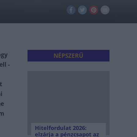
ogy
NÉPSZERŰ
ll -
l
t
i
ne
em
Hitelfordulat 2026:
elzárja a pénzcsapot az