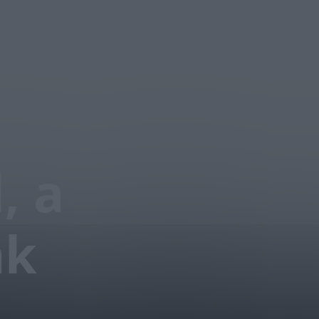
, a
ak