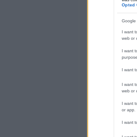
dönt
Opted 
fejv
emia
Google 
gond
I want t
web or d
I want t
Eközben a Prof
purpose
egy ideig még o
I want 
Mit tanult a Pr
I want t
web or d
I want t
Első
or app.
adot
I want t
term
gond
I want t