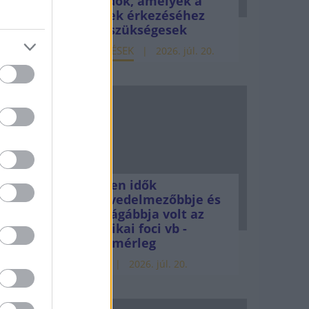
teendők, amelyek a
pénzek érkezéséhez
még szükségesek
ELEMZÉSEK
2026. júl. 20.
ggel,
Minden idők
legjövedelmezőbbje és
legdrágábbja volt az
amerikai foci vb -
gyorsmérleg
HÍREK
2026. júl. 20.