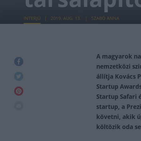
INTERJÚ
2019. AUG. 13.
SZABÓ ANNA
A magyarok nag
nemzetközi szin
állítja Kovács 
Startup Awards
Startup Safari 
startup, a Prez
követni, akik 
költözik oda se