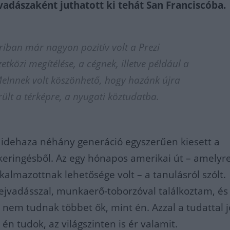
jvadászak
é
nt juthatott ki tehá
t San Francisc
ó
ba.
riban már nagyon pozitív volt a Prezi
tközi megítélése, a cégnek, illetve például a
eInnek volt köszönhető, hogy hazánk újra
rült a térképre, a nyugati köztudatba.
, idehaza néhány generáció egyszerűen kiesett a
eringésből. Az egy hónapos amerikai út – amelyr
kalmazottnak lehetősége volt – a tanulásról szólt.
fejvadásszal, munkaerő-toborzóval találkoztam, és
 nem tudnak többet ők, mint én. Azzal a tudattal 
én tudok, az világszinten is ér valamit.