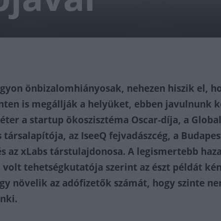
yon önbizalomhiányosak, nehezen hiszik el, h
ten is megállják a helyüket, ebben javulnunk ke
Péter a startup ökoszisztéma Oscar-díja, a Globa
 társalapítója, az IseeQ fejvadászcég, a Budapes
és az xLabs társtulajdonosa. A legismertebb haza
i volt tehetségkutatója szerint az észt példát ké
úgy növelik az adófizetők számát, hogy szinte n
nki.