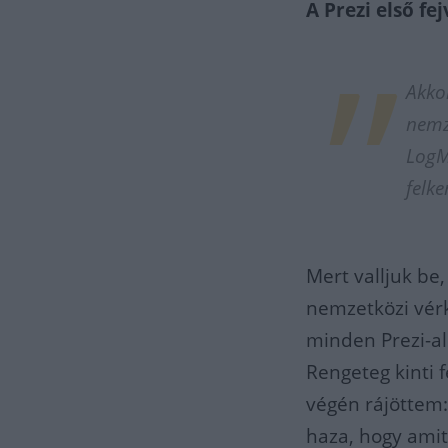
A Prezi első fe
Akko
nemze
LogM
felke
Mert valljuk be
nemzetközi vérk
minden Prezi-al
Rengeteg kinti 
végén rájöttem:
haza, hogy amit 