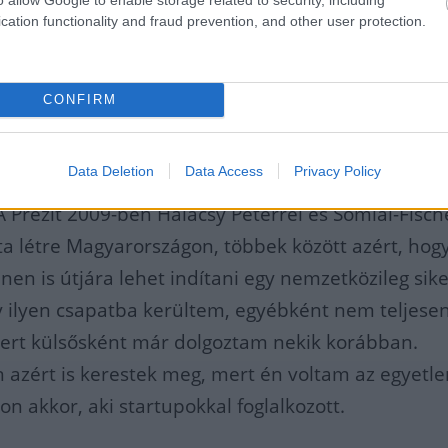
cation functionality and fraud prevention, and other user protection.
ányának.
CONFIRM
a már világhírű vállalkozás társalapító-vezérigazg
sú, de Svédországban született, nőtt fel és tanult
Data Deletion
Data Access
Privacy Policy
y online zenei szolgáltató alapítójával járt egy osz
 Prezit 2009-ben Halácsy Péterrel és Somlai-Fisch
ta létre Magyarországon, többek között azért, hog
en is útjára lehet indítani egy nemzetközileg sik
gy ilyen csapatba kerültem, egyébként nem teljese
mert külsősként már dolgoztam nekik korábban.
azért is kerestek meg, mert én voltam az egyetl
on akkor, aki startupokkal foglalkozott.