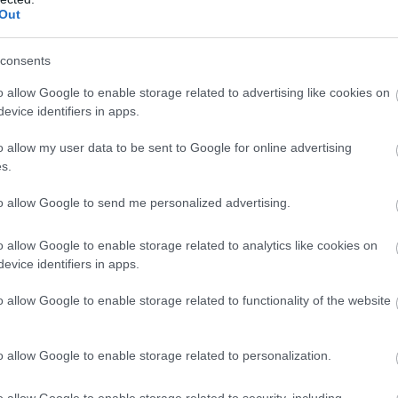
öttem el, hogy ennek a világnak leszek a
Out
adásza. Akkoriban mindenki furán nézett rám
tt, mert nem is tudták, miről van szó, és úgy
consents
olták, nincs ebben elég pénz.
o allow Google to enable storage related to advertising like cookies on
evice identifiers in apps.
o allow my user data to be sent to Google for online advertising
iPower összeolvadt a Randstad Hungary toborzó cé
s.
tt dolgoztam, majd 2012-ben megtalált a Prezi.
to allow Google to send me personalized advertising.
ezitől?
o allow Google to enable storage related to analytics like cookies on
evice identifiers in apps.
o allow Google to enable storage related to functionality of the website
sorban gondolkodásmódot. A Prezi új lendületet
t a magyar startup-szférának, és talán nem is a
o allow Google to enable storage related to personalization.
ékét, hanem az általa meghonosított
olkodásmódot tekinthetjük a legnagyobb
o allow Google to enable storage related to security, including