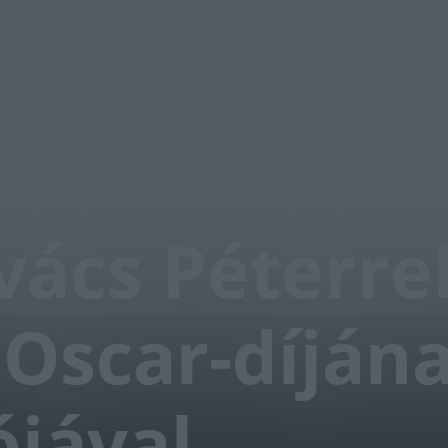
vács Péterrel
 Oscar-díján
ójával