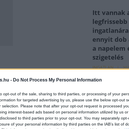
Itt vannak 
legfrissebb
ingatlanára
ennyit dob 
a napelem 
szigetelés
INGATLAN
202
s.hu -
Do Not Process My Personal Information
Meglepő
enki
mértékben
to opt-out of the sale, sharing to third parties, or processing of your per
formation for targeted advertising by us, please use the below opt-out s
csökkenthe
r selection. Please note that after your opt-out request is processed y
rezsiszámla
eing interest-based ads based on personal information utilized by us or
disclosed to third parties prior to your opt-out. You may separately opt-
befektetéss
losure of your personal information by third parties on the IAB’s list of