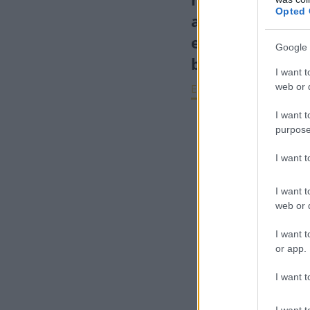
Opted 
a csillagászati 
ellenére is érd
Google 
belevágni
I want t
web or d
ELEMZÉSEK
2022. júl
I want t
purpose
I want 
I want t
web or d
I want t
or app.
I want t
I want t