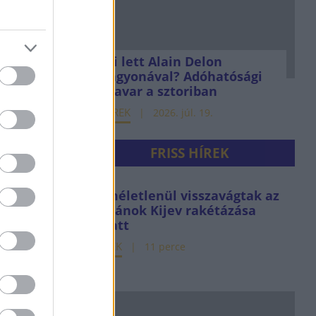
Mi lett Alain Delon
vagyonával? Adóhatósági
csavar a sztoriban
HÍREK
2026. júl. 19.
FRISS HÍREK
Kíméletlenül visszavágtak az
ukránok Kijev rakétázása
miatt
HÍREK
11 perce