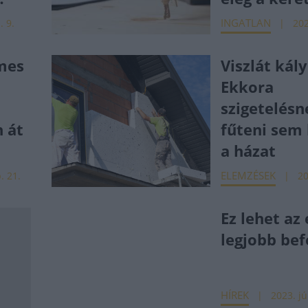
INGATLAN
. 9.
202
mes
Viszlát kál
Ekkora
szigetelésn
n át
fűteni sem 
a házat
ELEMZÉSEK
. 21.
20
Ez lehet az
legjobb bef
HÍREK
2023. jú