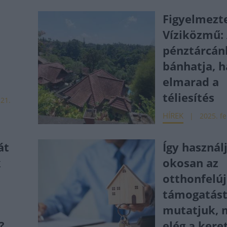
Figyelmezt
Víziközmű:
pénztárcán
bánhatja, h
elmarad a
téliesítés
 21.
HÍREK
2025. fe
át
Így használj
k
okosan az
otthonfelúj
támogatást
mutatjuk, m
?
elég a kere