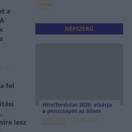
#MNB
et a
 A
k
NÉPSZERŰ
a
b. 17.
a fel
ítási
Hitelfordulat 2026: elzárja
a pénzcsapot az állam
,
ELEMZÉSEK
2026. júl. 22.
ire lesz
t