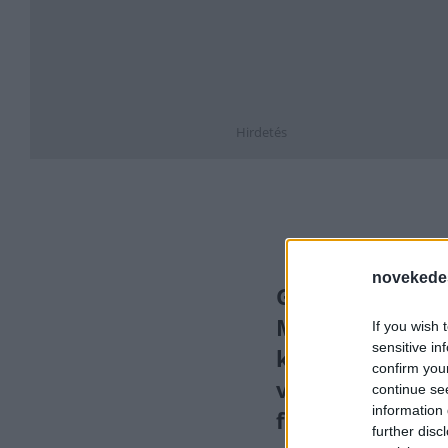
Hirdetés
novekede
Gázmérnök:
Majdnem mind
If you wish 
sensitive in
kénytelen lesz
confirm you
világpiaci árat
continue se
information 
fizetni a gázért
further disc