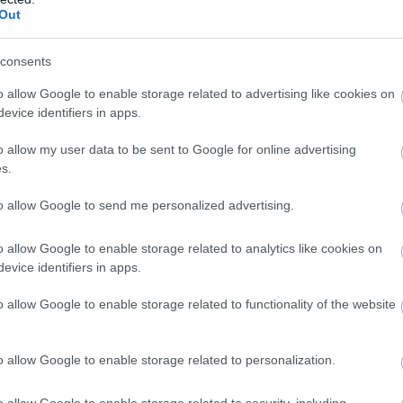
Out
árak
emes
consents
o allow Google to enable storage related to advertising like cookies on
evice identifiers in apps.
. 28.
o allow my user data to be sent to Google for online advertising
s.
to allow Google to send me personalized advertising.
o allow Google to enable storage related to analytics like cookies on
evice identifiers in apps.
o allow Google to enable storage related to functionality of the website
o allow Google to enable storage related to personalization.
o allow Google to enable storage related to security, including