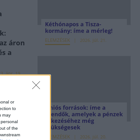
a
Kéthónapos a Tisza-
kormány: íme a mérleg!
k:
ELEMZÉSEK
2026. júl. 21.
az áron
és a
3. ápr. 19.
sonal or
Uniós források: íme a
ection to
tő a
teendők, amelyek a pénzek
ou may
 kis
érkezéséhez még
 personal
szükségesek
out of the
el is,
 downstream
ELEMZÉSEK
2026. júl. 20.