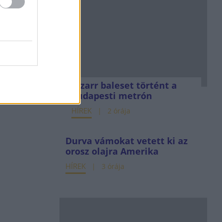
Bizarr baleset történt a
budapesti metrón
HÍREK
2 órája
Durva vámokat vetett ki az
orosz olajra Amerika
HÍREK
3 órája