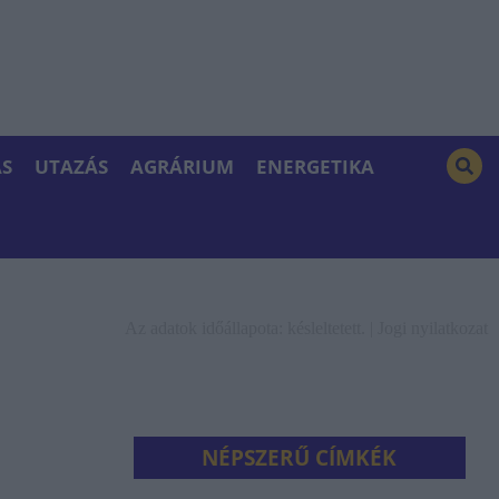
S
UTAZÁS
AGRÁRIUM
ENERGETIKA
Az adatok időállapota: késleltetett. |
Jogi nyilatkozat
NÉPSZERŰ CÍMKÉK