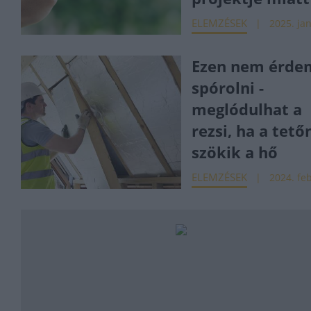
ELEMZÉSEK
2025. jan
Ezen nem érde
spórolni -
meglódulhat a
rezsi, ha a tető
szökik a hő
ELEMZÉSEK
2024. feb