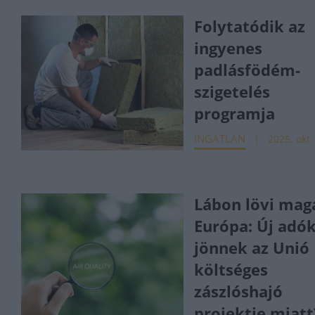
Folytatódik az
ingyenes
padlásfödém-
szigetelés
programja
INGATLAN
2025. okt.
Lábon lövi mag
Európa: Új adó
jönnek az Unió
költséges
zászlóshajó
projektje miatt