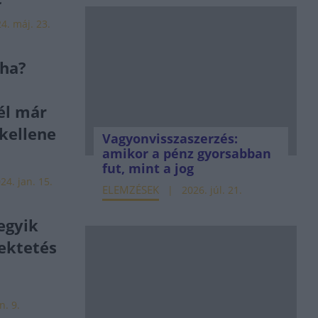
4. máj. 23.
yha?
él már
kellene
Vagyonvisszaszerzés:
amikor a pénz gyorsabban
fut, mint a jog
24. jan. 15.
ELEMZÉSEK
2026. júl. 21.
 egyik
ektetés
n. 9.