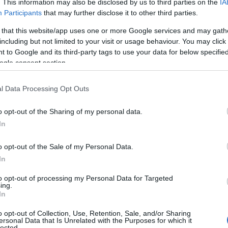
szakértő m
. This information may also be disclosed by us to third parties on the
IA
3.
Participants
that may further disclose it to other third parties.
el, hogyan
 that this website/app uses one or more Google services and may gath
ELEMZÉSEK
20
including but not limited to your visit or usage behaviour. You may click 
 to Google and its third-party tags to use your data for below specifi
ogle consent section.
"Az energia
dár-
kiadásokat 
l Data Processing Opt Outs
kai
módszerrel
százalékkal 
o opt-out of the Sharing of my personal data.
In
lehet nyom
l
o opt-out of the Sale of my Personal Data.
INTERJÚ
2022. 
In
. 2.
to opt-out of processing my Personal Data for Targeted
ing.
In
o opt-out of Collection, Use, Retention, Sale, and/or Sharing
ersonal Data that Is Unrelated with the Purposes for which it
je,
lected.