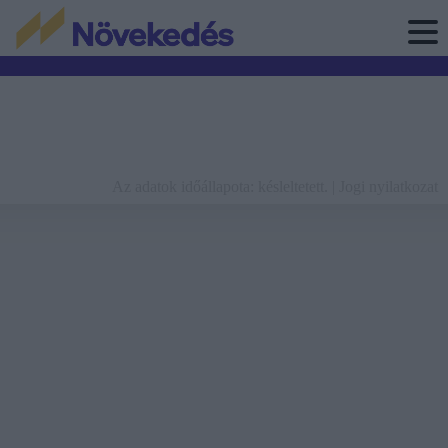
Az adatok időállapota: késleltetett. |
Jogi nyilatkozat