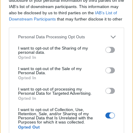
disclosure of your personal information by third parties on the
jegybanki tartalékok miatt.
IAB’s list of downstream participants. This information may
also be disclosed by us to third parties on the
IAB’s List of
Downstream Participants
that may further disclose it to other
third parties.
Please note that this website/app uses one or more Google
Personal Data Processing Opt Outs
A járványügyi korlátozások okozta gazdasági
services and may gather and store information including but
sebek ellenére is nagyon jó évet, 4-5 százalék
not limited to your visit or usage behaviour. You may click to
I want to opt-out of the Sharing of my
personal data.
grant or deny consent to Google and its third-party tags to
körüli bővülést érhet el a kínai gazdaság idén,
Opted In
use your data for below specified purposes in below Google
a tavalyi több mint 8 százalékos GDP-
consent section.
I want to opt-out of the Sale of my
Personal Data.
növekedés után.
Opted In
I want to opt-out of processing my
A lezárások miatti rengeteg gazdasági gondot
Personal Data for Targeted Advertising.
Opted In
részben ugyanis ellensúlyozza, hogy Kína
I want to opt-out of Collection, Use,
lehet az orosz-ukrán háború egyik biztos
Retention, Sale, and/or Sharing of my
Personal Data that Is Unrelated with the
nyertese:
Purposes for which it was collected.
Opted Out