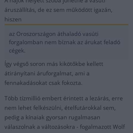
A hajók helyett szóba jöhetne a vasúti
áruszállítás, de ez sem működött igazán,
hiszen
az Oroszországon áthaladó vasúti
forgalomban nem bíznak az árukat feladó
cégek.
Így végső soron más kikötőkbe kellett
átirányítani áruforgalmat, ami a
fennakadásokat csak fokozta.
Több tízmillió embert érintett a lezárás, erre
nem lehet felkészülni, ételfutárokkal sem,
pedig a kínaiak gyorsan rugalmasan
válaszolnak a változásokra - fogalmazott Wolf