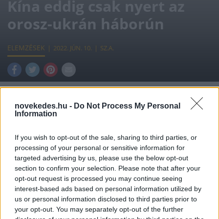
Kína eddig csak nyert az
orosz-ukrán háborún
ELEMZÉSEK
2022. JÚN. 10.
SZ.A.
novekedes.hu -
Do Not Process My Personal
Information
A nyugati cégek Oroszországból történt
kivonulásával Kína egy óriási piacon
If you wish to opt-out of the sale, sharing to third parties, or
processing of your personal or sensitive information for
erősödhetett meg, emellett olcsóbban kapja
targeted advertising by us, please use the below opt-out
az orosz olajat. A háború kitörése óta
section to confirm your selection. Please note that after your
opt-out request is processed you may continue seeing
Peking sokkal többet exportál
interest-based ads based on personal information utilized by
Oroszországba, és a jüan szerepe is
us or personal information disclosed to third parties prior to
your opt-out. You may separately opt-out of the further
felértékelődött többek között az orosz