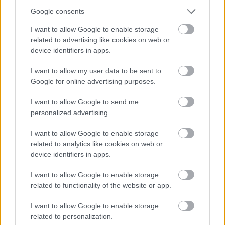
egy hatalmas, 150 milliós piacon
Google consents
szilárdíthatja meg pozícióját, és erősítheti a
I want to allow Google to enable storage
jüan szerepét.
related to advertising like cookies on web or
device identifiers in apps.
Mindezt azzal érheti el, hogy a nyugati
I want to allow my user data to be sent to
vállalatok kivonulásával a kínai cégek új
Google for online advertising purposes.
lehetőséget kapnak a technológiai újításokban
I want to allow Google to send me
nem bővelkedő orosz piacon. Különösen a
personalized advertising.
pénzügyi területen, például a felhőalapú
I want to allow Google to enable storage
szolgáltatásokban lehetnek nyerők a kínai
related to analytics like cookies on web or
device identifiers in apps.
vállalatok.
I want to allow Google to enable storage
related to functionality of the website or app.
Úgy néz ki, már csak ezért is megérte a
I want to allow Google to enable storage
technológiai fejlődésre nagy súlyt helyezni,
related to personalization.
a technológiai elsőséget megcélzó China