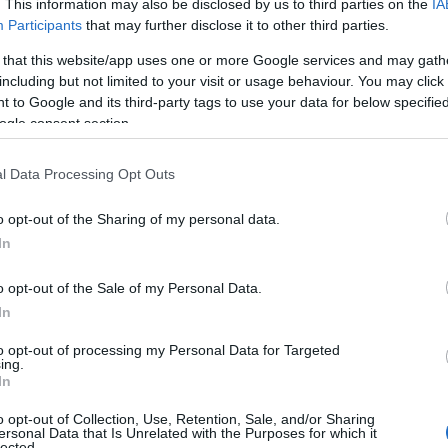
. This information may also be disclosed by us to third parties on the
IA
a a törvény indoklása is utal, az
Participants
that may further disclose it to other third parties.
 that this website/app uses one or more Google services and may gath
evezetésének eredeti célja a
including but not limited to your visit or usage behaviour. You may click 
 to Google and its third-party tags to use your data for below specifi
ati adózói kör adózásának
ogle consent section.
sítése és a gazdaság fehérítése
l Data Processing Opt Outs
o opt-out of the Sharing of my personal data.
In
forintos adómérték elinflálódása és a 40%-os bünt
o opt-out of the Sale of my Personal Data.
In
tárának 6 millió forintról
12 millió
forintra emelé
 előrehaladtával egyre több közép- és nagyvállalat
to opt-out of processing my Personal Data for Targeted
ing.
vonzóvá a korábban munkaviszony keretében
In
 munkavállalóik KATA-s egyéni vállalkozóként törté
o opt-out of Collection, Use, Retention, Sale, and/or Sharing
ersonal Data that Is Unrelated with the Purposes for which it
t”.
lected.