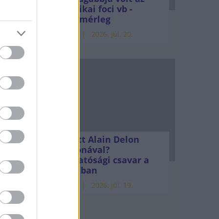
amerikai foci vb -
gyorsmérleg
 mely
HÍREK
2026. júl. 20.
t
7
Mi lett Alain Delon
vagyonával?
Adóhatósági csavar a
sztoriban
HÍREK
2026. júl. 19.