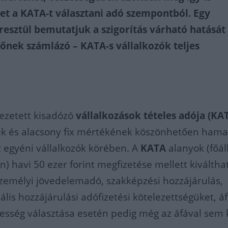
et a KATA-t választani adó szempontból. Egy
esztül bemutatjuk a szigorítás várható hatását 
őnek számlázó – KATA-s vállalkozók teljes
ezetett kisadózó
vállalkozások tételes adója (KA
k és alacsony fix mértékének köszönhetően hama
z egyéni vállalkozók körében. A
KATA
alanyok (főál
) havi 50 ezer forint megfizetése mellett kiváltha
személyi jövedelemadó, szakképzési hozzájárulás,
ális hozzájárulási adófizetési kötelezettségüket, á
sség választása esetén pedig még az áfával sem k