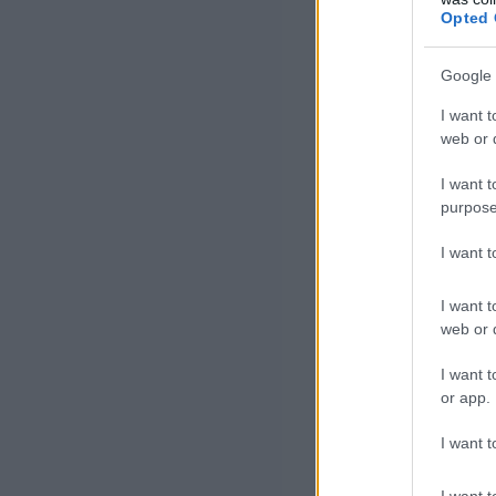
Opted 
Ezzel van össz
Google 
szerint
I want t
web or d
míg 2013
I want t
purpose
mindössze
I want 
korábban
I want t
jelentős
web or d
ezer nyil
I want t
or app.
százalék
I want t
alkalmaz
I want t