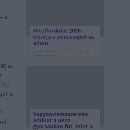
– a
Hitelfordulat 2026:
elzárja a pénzcsapot az
állam
ELEMZÉSEK
2026. júl. 22.
TA)
az
r
lású
tják a
fa
Vagyonvisszaszerzés:
amikor a pénz
ell
gyorsabban fut, mint a