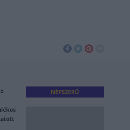
zó
NÉPSZERŰ
zalékos
tatott