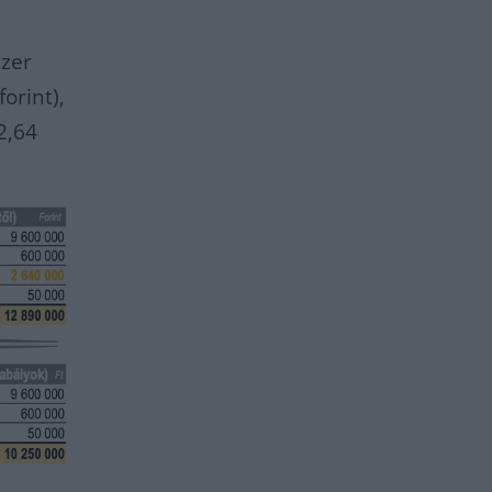
ezer
orint),
2,64