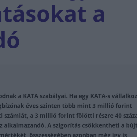
atásokat a
dó
rodnak a KATA szabályai. Ha egy KATA-s vállalko
ízónak éves szinten több mint 3 millió forint
i számlát, a 3 millió forint fölötti részre 40 szá
z alkalmazandó. A szigorítás csökkentheti a búj
 mértékét, összességében azonban még így is