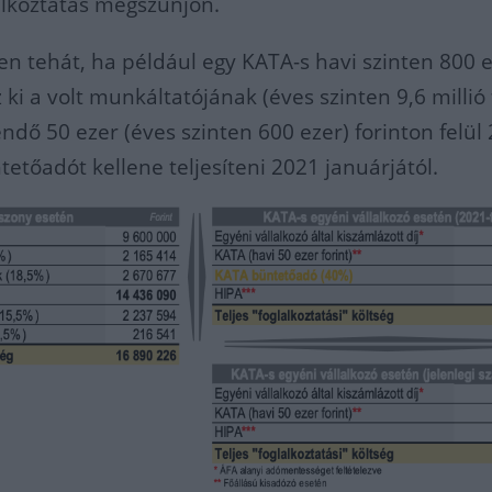
lalkoztatás megszűnjön.
n tehát, ha például egy KATA-s havi szinten 800 
 ki a volt munkáltatójának (éves szinten 9,6 millió f
ndő 50 ezer (éves szinten 600 ezer) forinton felül 
ntetőadót kellene teljesíteni 2021 januárjától.