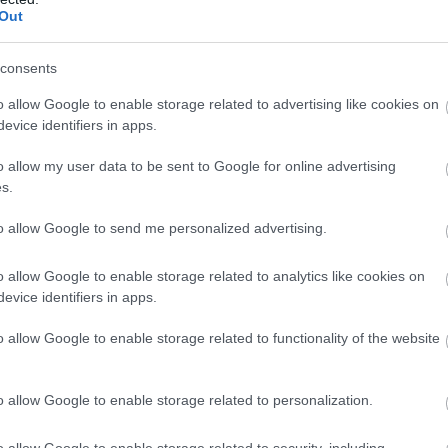
Out
hangban a Pénzügyminisztérium azon elemzése is,
consents
o allow Google to enable storage related to advertising like cookies on
evice identifiers in apps.
-ban a KATA-t választóknak
o allow my user data to be sent to Google for online advertising
s.
 3 százaléka volt foglalkoztatot
to allow Google to send me personalized advertising.
, addig ez az arány 2019 végére
o allow Google to enable storage related to analytics like cookies on
en megnőtt: az akkor mintegy 37
evice identifiers in apps.
vántartott KATA-s közel 40
o allow Google to enable storage related to functionality of the website
a a vállalkozás megkezdése előtt
o allow Google to enable storage related to personalization.
ott volt, akiket korábban
o allow Google to enable storage related to security, including