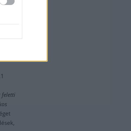
lletve
al való
21
feletti
kos
éget
lések,