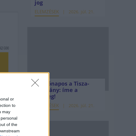
jog
ELEMZÉSEK
2026. júl. 21.
Kéthónapos a Tisza-
kormány: íme a
mérleg!
sonal or
ELEMZÉSEK
2026. júl. 21.
ection to
ou may
 personal
out of the
 downstream