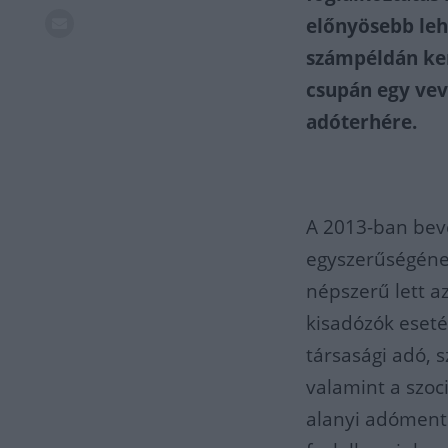
előnyösebb leh
számpéldán ker
csupán egy vev
adóterhére.
A 2013-ban bev
egyszerűségéne
népszerű lett a
kisadózók esetén
társasági adó, 
valamint a szoci
alanyi adómente