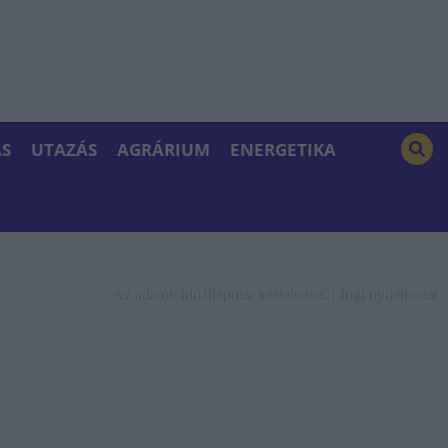
S
UTAZÁS
AGRÁRIUM
ENERGETIKA
Az adatok időállapota: késleltetett. |
Jogi nyilatkozat