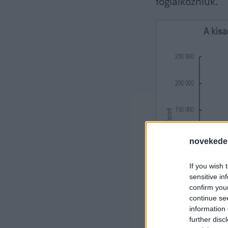
foglalkozniuk.
novekede
If you wish 
sensitive in
confirm you
continue se
information 
further disc