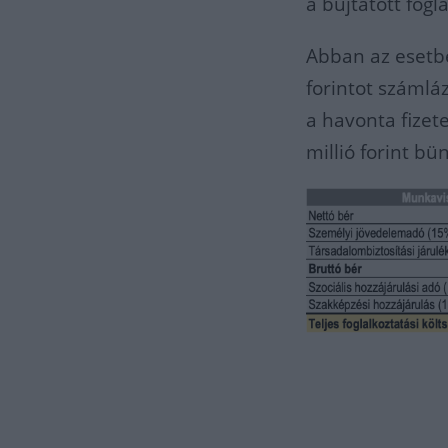
a bújtatott fog
Abban az esetbe
forintot számláz
a havonta fizete
millió forint bü