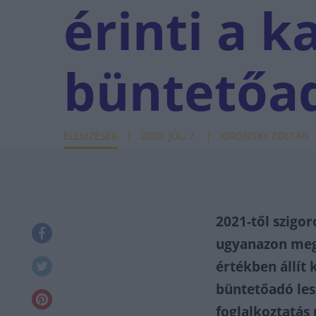
érinti a k
büntetőa
ELEMZÉSEK
2020. JÚL. 7.
KIRONSKY ZOLTÁN
2021-től szigo
ugyanazon megb
értékben állít k
büntetőadó les
foglalkoztatás