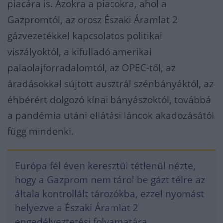
piacára is. Azokra a piacokra, ahol a
Gazpromtól, az orosz Északi Áramlat 2
gázvezetékkel kapcsolatos politikai
viszályoktól, a kifulladó amerikai
palaolajforradalomtól, az OPEC-től, az
áradásokkal sújtott ausztrál szénbányáktól, az
éhbérért dolgozó kínai bányászoktól, továbbá
a pandémia utáni ellátási láncok akadozásától
függ mindenki.
Európa fél éven keresztül tétlenül nézte,
hogy a Gazprom nem tárol be gázt télre az
általa kontrollált tározókba, ezzel nyomást
helyezve a Északi Áramlat 2
engedélyeztetési folyamatára,