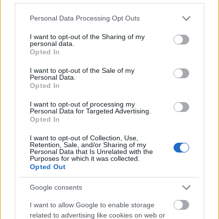
elegendőek és fogyasztói korlátozásokat kell
Please note that this website/app uses one or more Google
Personal Data Processing Opt Outs
services and may gather and store information including but
bevezetni, akkor nem elég, hogy visszalépünk
not limited to your visit or usage behaviour. You may click to
I want to opt-out of the Sharing of my
personal data.
50-100 évet az időben, de pontosan az
grant or deny consent to Google and its third-party tags to
Opted In
use your data for below specified purposes in below Google
ellentettjét érjük el, mint amit anno Kiotóban
consent section.
I want to opt-out of the Sale of my
és Párizsban célként tűzött ki maga elé a világ.
Personal Data.
Opted In
I want to opt-out of processing my
Talán már késő, de jobb lenne még most
Personal Data for Targeted Advertising.
Opted In
meghallgatni a szakértőket egy megfelelő
és fenntartható energiamix előállításával
I want to opt-out of Collection, Use,
Retention, Sale, and/or Sharing of my
kapcsolatban, és felhívni a
Personal Data that Is Unrelated with the
Purposes for which it was collected.
szabályozóhatóságok figyelmét, hogy az
Opted Out
elöregedő villamosenergia hálózatokban
Google consents
és a rugalmasságot biztosító szabályozó
erőművekben is megfelelő fejlesztéseket
I want to allow Google to enable storage
related to advertising like cookies on web or