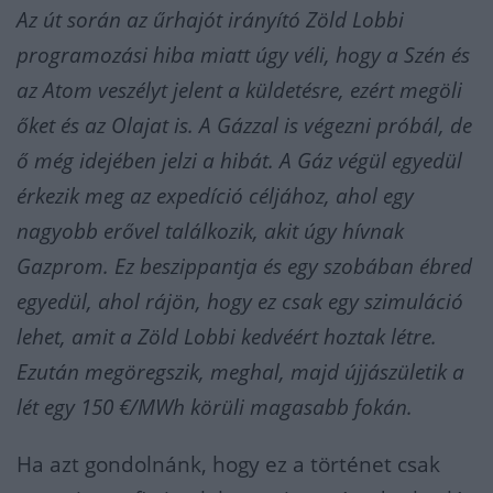
Az út során az űrhajót irányító Zöld Lobbi
programozási hiba miatt úgy véli, hogy a Szén és
az Atom veszélyt jelent a küldetésre, ezért megöli
őket és az Olajat is. A Gázzal is végezni próbál, de
ő még idejében jelzi a hibát. A Gáz végül egyedül
érkezik meg az expedíció céljához, ahol egy
nagyobb erővel találkozik, akit úgy hívnak
Gazprom. Ez beszippantja és egy szobában ébred
egyedül, ahol rájön, hogy ez csak egy szimuláció
lehet, amit a Zöld Lobbi kedvéért hoztak létre.
Ezután megöregszik, meghal, majd újjászületik a
lét egy 150 €/MWh körüli magasabb fokán.
Ha azt gondolnánk, hogy ez a történet csak