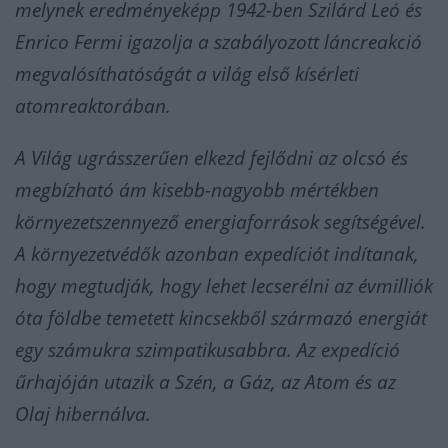
melynek eredményeképp 1942-ben Szilárd Leó és
Enrico Fermi igazolja a szabályozott láncreakció
megvalósíthatóságát a világ első kísérleti
atomreaktorában.
A Világ ugrásszerűen elkezd fejlődni az olcsó és
megbízható ám kisebb-nagyobb mértékben
környezetszennyező energiaforrások segítségével.
A környezetvédők azonban expedíciót indítanak,
hogy megtudják, hogy lehet lecserélni az évmilliók
óta földbe temetett kincsekből származó energiát
egy számukra szimpatikusabbra. Az expedíció
űrhajóján utazik a Szén, a Gáz, az Atom és az
Olaj hibernálva.