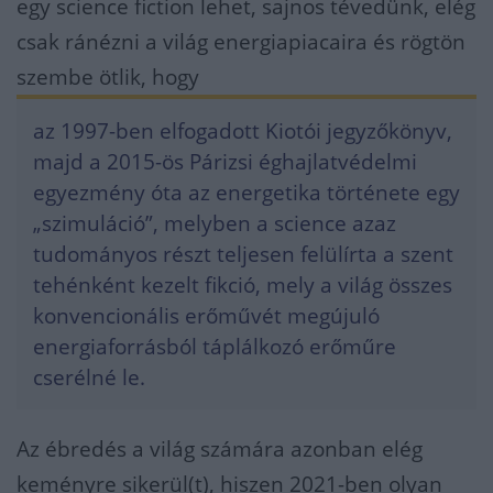
egy science fiction lehet, sajnos tévedünk, elég
csak ránézni a világ energiapiacaira és rögtön
szembe ötlik, hogy
az 1997-ben elfogadott Kiotói jegyzőkönyv,
majd a 2015-ös Párizsi éghajlatvédelmi
egyezmény óta az energetika története egy
„szimuláció”, melyben a science azaz
tudományos részt teljesen felülírta a szent
tehénként kezelt fikció, mely a világ összes
konvencionális erőművét megújuló
energiaforrásból táplálkozó erőműre
cserélné le.
Az ébredés a világ számára azonban elég
keményre sikerül(t), hiszen 2021-ben olyan