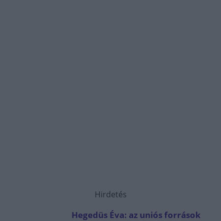
Hirdetés
Hegedüs Éva: az uniós források