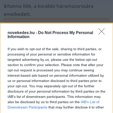
$/tonna fölé, a korábbi háromszorosára
emelkedett.
Ezen árak mellett persze elkerülhetetlen,
hogy a villamosenergia termelés a sokkal
novekedes.hu -
Do Not Process My Personal
Information
olcsóbb fűtőolaj és gázolaj alapú termelés
felé kacsintgasson,
If you wish to opt-out of the sale, sharing to third parties, or
processing of your personal or sensitive information for
amely olajpiac amúgy a hétéves csúcsán van,
targeted advertising by us, please use the below opt-out
section to confirm your selection. Please note that after your
ahol a Brent 83 $/hordó körüli áron ingadozik.
opt-out request is processed you may continue seeing
interest-based ads based on personal information utilized by
Ha a környezettudatosság eredményeként
us or personal information disclosed to third parties prior to
your opt-out. You may separately opt-out of the further
télen át kell állni a lehető legszennyezőbb
disclosure of your personal information by third parties on the
fűtőolaj és gázolaj alapú villamosenergia- és a
IAB’s list of downstream participants. This information may
also be disclosed by us to third parties on the
IAB’s List of
fa alapú hőtermelésre, vagy még
Downstream Participants
that may further disclose it to other
szerencsétlenebb esetben ezek sem lesznek
third parties.