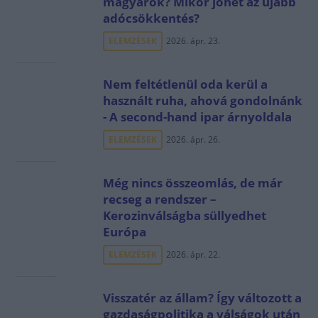
magyarok? Mikor jöhet az újabb
adócsökkentés?
ELEMZÉSEK
2026. ápr. 23.
Nem feltétlenül oda kerül a
használt ruha, ahová gondolnánk
- A second-hand ipar árnyoldala
ELEMZÉSEK
2026. ápr. 26.
Még nincs összeomlás, de már
recseg a rendszer –
Kerozinválságba süllyedhet
Európa
ELEMZÉSEK
2026. ápr. 22.
Visszatér az állam? Így változott a
gazdaságpolitika a válságok után