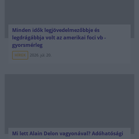
Minden idők legjövedelmezőbbje és
legdrágábbja volt az amerikai foci vb -
gyorsmérleg
HÍREK
2026. júl. 20.
Mi lett Alain Delon vagyonával? Adóhatósági