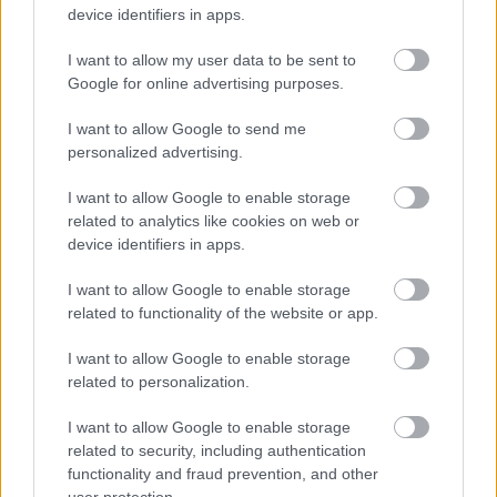
kell végrehajtani,
device identifiers in apps.
hogy az egyre változóbb időjárásfüggő
I want to allow my user data to be sent to
Google for online advertising purposes.
termelést és a különböző kilengéseket
megfelelően tudja kezelni az összeurópai
I want to allow Google to send me
personalized advertising.
villamosenergia rendszer.
I want to allow Google to enable storage
A szerző az E.ON igazgatósági tagja.
related to analytics like cookies on web or
device identifiers in apps.
ENERGIAÁR
GÁZTERMELÉS
I want to allow Google to enable storage
ENERGIAVÁLSÁG
related to functionality of the website or app.
I want to allow Google to enable storage
KAPCSOLÓDÓ CIKKEK A TÉMÁBAN
related to personalization.
Hogyan viszonyul majd Biden Közép-
I want to allow Google to enable storage
related to security, including authentication
Európához? - Jamniczky Zsolt írása
functionality and fraud prevention, and other
Kína merész ugrása a
user protection.