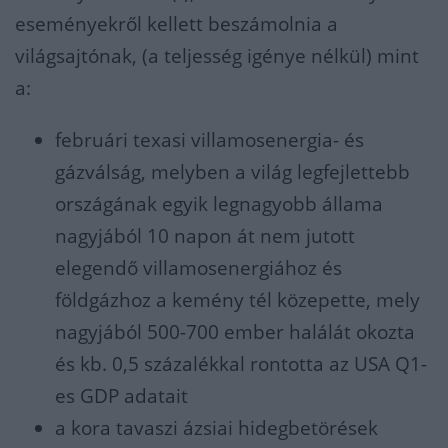
eseményekről kellett beszámolnia a
világsajtónak, (a teljesség igénye nélkül) mint
a:
februári texasi villamosenergia- és
gázválság, melyben a világ legfejlettebb
országának egyik legnagyobb állama
nagyjából 10 napon át nem jutott
elegendő villamosenergiához és
földgázhoz a kemény tél közepette, mely
nagyjából 500-700 ember halálát okozta
és kb. 0,5 százalékkal rontotta az USA Q1-
es GDP adatait
a kora tavaszi ázsiai hidegbetörések