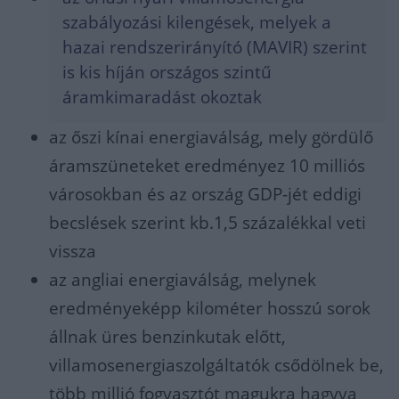
szabályozási kilengések, melyek a
hazai rendszerirányító (MAVIR) szerint
is kis híján országos szintű
áramkimaradást okoztak
az őszi kínai energiaválság, mely gördülő
áramszüneteket eredményez 10 milliós
városokban és az ország GDP-jét eddigi
becslések szerint kb.1,5 százalékkal veti
vissza
az angliai energiaválság, melynek
eredményeképp kilométer hosszú sorok
állnak üres benzinkutak előtt,
villamosenergiaszolgáltatók csődölnek be,
több millió fogyasztót magukra hagyva