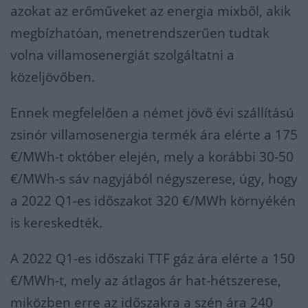
azokat az erőműveket az energia mixből, akik
megbízhatóan, menetrendszerűen tudtak
volna villamosenergiát szolgáltatni a
közeljövőben.
Ennek megfelelően a német jövő évi szállítású
zsinór villamosenergia termék ára elérte a 175
€/MWh-t október elején, mely a korábbi 30-50
€/MWh-s sáv nagyjából négyszerese, úgy, hogy
a 2022 Q1-es időszakot 320 €/MWh környékén
is kereskedték.
A 2022 Q1-es időszaki TTF gáz ára elérte a 150
€/MWh-t, mely az átlagos ár hat-hétszerese,
miközben erre az időszakra a szén ára 240