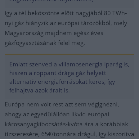
így a tél beköszönte előtt nagyjából 80 TWh-
nyi gáz hiányzik az európai tározókból, mely
Magyarország majdnem egész éves
gázfogyasztásának felel meg.
Emiatt szenved a villamosenergia iparág is,
hiszen a roppant drága gáz helyett
alternatív energiaforrásokat keres, így
felhajtva azok árait is.
Európa nem volt rest azt sem végignézni,
ahogy az egyedülállóan likvid európai
károsanyagkibocsátás-kvóta ára a korábbiak
tízszeresére, 65€/tonnára drágul, így kiszorítva