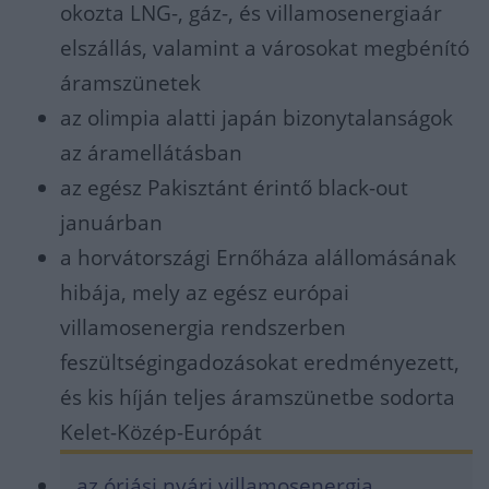
okozta LNG-, gáz-, és villamosenergiaár
elszállás, valamint a városokat megbénító
áramszünetek
az olimpia alatti japán bizonytalanságok
az áramellátásban
az egész Pakisztánt érintő black-out
januárban
a horvátországi Ernőháza alállomásának
hibája, mely az egész európai
villamosenergia rendszerben
feszültségingadozásokat eredményezett,
és kis híján teljes áramszünetbe sodorta
Kelet-Közép-Európát
az óriási nyári villamosenergia