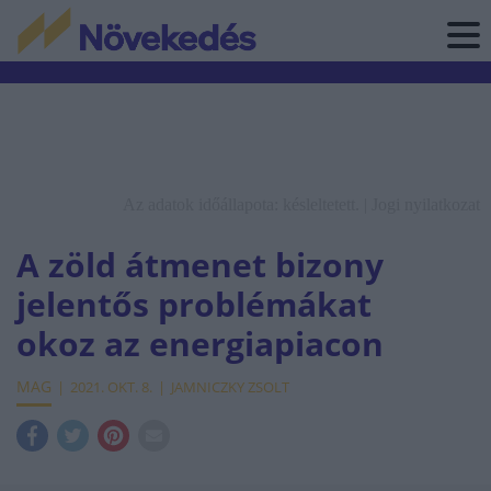
Az adatok időállapota: késleltetett. |
Jogi nyilatkozat
A zöld átmenet bizony
jelentős problémákat
okoz az energiapiacon
MAG
2021. OKT. 8.
JAMNICZKY ZSOLT