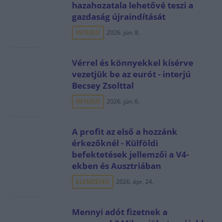
hazahozatala lehetővé teszi a
gazdaság újraindítását
INTERJÚ
2026. jún. 8.
Vérrel és könnyekkel kísérve
vezetjük be az eurót - interjú
Becsey Zsolttal
INTERJÚ
2026. jún. 6.
A profit az első a hozzánk
érkezőknél - Külföldi
befektetések jellemzői a V4-
ekben és Ausztriában
ELEMZÉSEK
2026. ápr. 24.
Mennyi adót fizetnek a