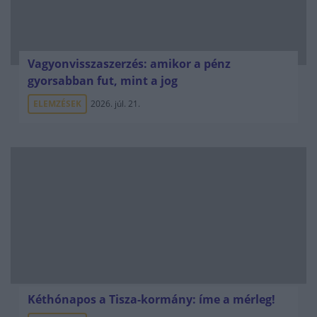
Vagyonvisszaszerzés: amikor a pénz
gyorsabban fut, mint a jog
ELEMZÉSEK
2026. júl. 21.
Kéthónapos a Tisza-kormány: íme a mérleg!