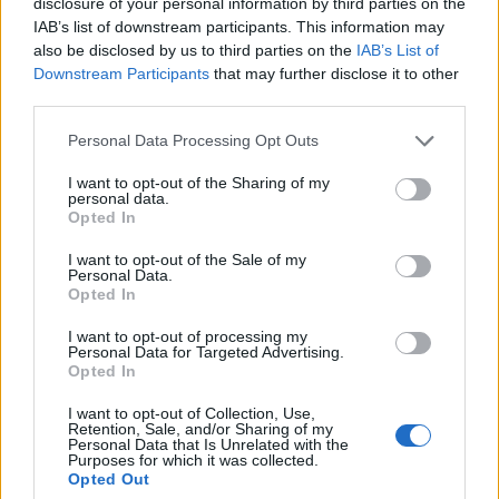
NÉPSZERŰ
disclosure of your personal information by third parties on the
IAB’s list of downstream participants. This information may
also be disclosed by us to third parties on the
IAB’s List of
Downstream Participants
that may further disclose it to other
third parties.
Please note that this website/app uses one or more Google
Personal Data Processing Opt Outs
services and may gather and store information including but
not limited to your visit or usage behaviour. You may click to
I want to opt-out of the Sharing of my
personal data.
grant or deny consent to Google and its third-party tags to
Opted In
use your data for below specified purposes in below Google
consent section.
I want to opt-out of the Sale of my
Hitelfordulat 2026: elzárja a pénzcsapot az
Personal Data.
Opted In
állam
I want to opt-out of processing my
ELEMZÉSEK
2026. júl. 22.
Personal Data for Targeted Advertising.
Opted In
I want to opt-out of Collection, Use,
Retention, Sale, and/or Sharing of my
Personal Data that Is Unrelated with the
Purposes for which it was collected.
Opted Out