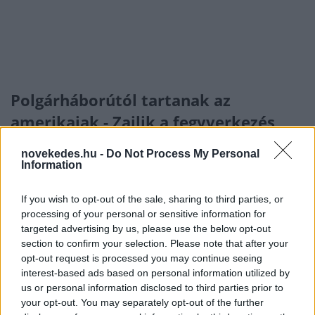
Polgárháborútól tartanak az
amerikaiak - Zajlik a fegyverkezés
ELEMZÉSEK
2022. aug. 21.
novekedes.hu -
Do Not Process My Personal
Information
If you wish to opt-out of the sale, sharing to third parties, or
processing of your personal or sensitive information for
NÉPSZERŰ CÍMKÉK
targeted advertising by us, please use the below opt-out
section to confirm your selection. Please note that after your
opt-out request is processed you may continue seeing
#MNB
interest-based ads based on personal information utilized by
us or personal information disclosed to third parties prior to
your opt-out. You may separately opt-out of the further