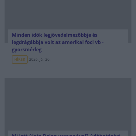
Minden idők legjövedelmezőbbje és
legdrágábbja volt az amerikai foci vb -
gyorsmérleg
HÍREK
2026. júl. 20.