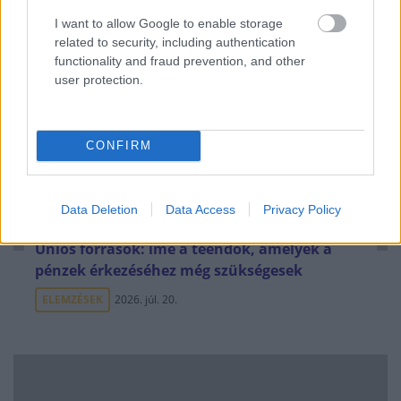
ELEMZÉSEK
2026. júl. 21.
I want to allow Google to enable storage
related to security, including authentication
functionality and fraud prevention, and other
user protection.
CONFIRM
Data Deletion
Data Access
Privacy Policy
Uniós források: íme a teendők, amelyek a
pénzek érkezéséhez még szükségesek
ELEMZÉSEK
2026. júl. 20.