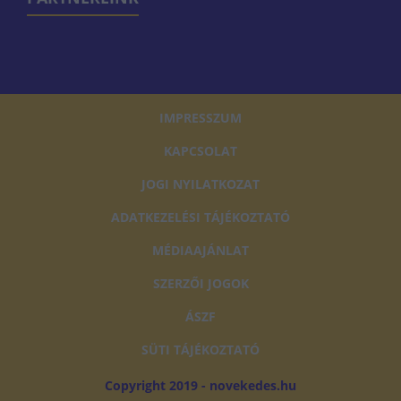
IMPRESSZUM
KAPCSOLAT
JOGI NYILATKOZAT
ADATKEZELÉSI TÁJÉKOZTATÓ
MÉDIAAJÁNLAT
SZERZŐI JOGOK
ÁSZF
SÜTI TÁJÉKOZTATÓ
Copyright 2019 - novekedes.hu