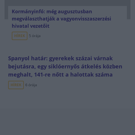
Kormányinfó: még augusztusban
megválaszthatják a vagyonvisszaszerzési
hivatal vezetőit
HÍREK
5 órája
Spanyol határ: gyerekek százai várnak
bejutásra, egy siklóernyős átkelés közben
meghalt, 141-re nőtt a halottak száma
HÍREK
6 órája