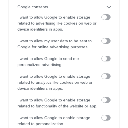
Google consents
I want to allow Google to enable storage
related to advertising like cookies on web or
device identifiers in apps.
Vagyonvisszaszerzés: amikor a pénz
gyorsabban fut, mint a jog
I want to allow my user data to be sent to
Google for online advertising purposes.
ELEMZÉSEK
2026. júl. 21.
I want to allow Google to send me
personalized advertising.
I want to allow Google to enable storage
related to analytics like cookies on web or
device identifiers in apps.
I want to allow Google to enable storage
related to functionality of the website or app.
I want to allow Google to enable storage
related to personalization.
Kéthónapos a Tisza-kormány: íme a mérleg!