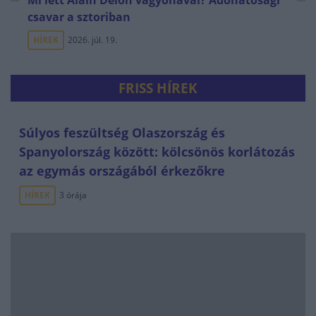
Mi lett Alain Delon vagyonával? Adóhatósági
csavar a sztoriban
HÍREK
2026. júl. 19.
FRISS HÍREK
Súlyos feszültség Olaszország és
Spanyolország között: kölcsönös korlátozás
az egymás országából érkezőkre
HÍREK
3 órája