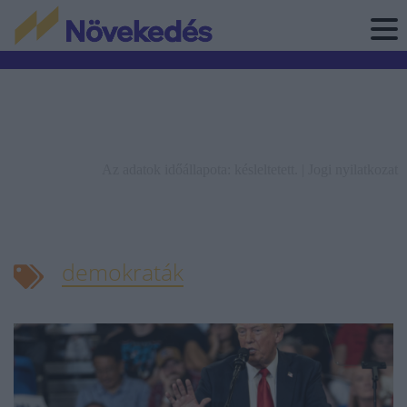
Az adatok időállapota: késleltetett. |
Jogi nyilatkozat
demokraták