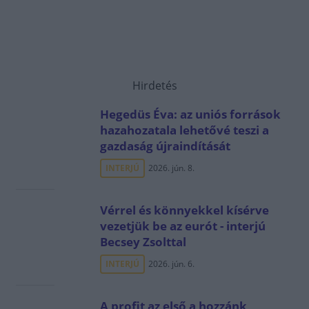
Hirdetés
Hegedüs Éva: az uniós források
hazahozatala lehetővé teszi a
gazdaság újraindítását
INTERJÚ
2026. jún. 8.
Vérrel és könnyekkel kísérve
vezetjük be az eurót - interjú
Becsey Zsolttal
INTERJÚ
2026. jún. 6.
A profit az első a hozzánk