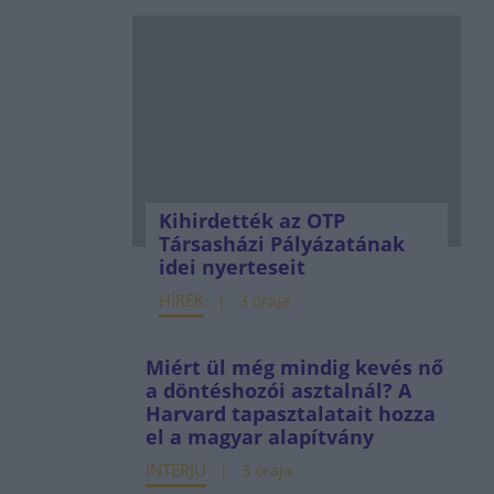
Kihirdették az OTP
Társasházi Pályázatának
idei nyerteseit
HÍREK
3 órája
Miért ül még mindig kevés nő
a döntéshozói asztalnál? A
Harvard tapasztalatait hozza
el a magyar alapítvány
INTERJÚ
3 órája