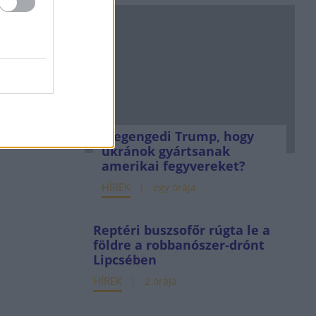
s!
1. szept. 29.
Megengedi Trump, hogy
ukránok gyártsanak
amerikai fegyvereket?
HÍREK
egy órája
Reptéri buszsofőr rúgta le a
földre a robbanószer-drónt
Lipcsében
HÍREK
2 órája