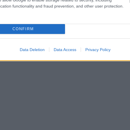
áremelkedé
cation functionality and fraud prevention, and other user protection.
INGATLAN
202
. 15.
CONFIRM
Data Deletion
Data Access
Privacy Policy