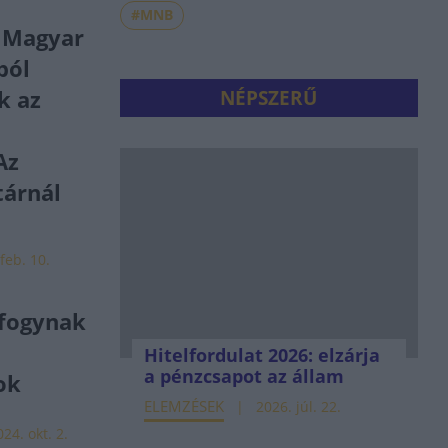
#MNB
 Magyar
ból
k az
NÉPSZERŰ
Az
tárnál
feb. 10.
 fogynak
Hitelfordulat 2026: elzárja
a pénzcsapot az állam
ok
ELEMZÉSEK
2026. júl. 22.
024. okt. 2.