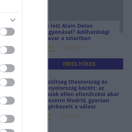
22. márc. 30.
Mi lett Alain Delon
vagyonával? Adóhatósági
csavar a sztoriban
ír,
HÍREK
2026. júl. 19.
öbb mint
t
FRISS HÍREK
gy év
Feszültség Olaszország és
Spanyolország között: az
22. jan. 10.
olaszok ellen ellenőrzést akar
bevezetni Madrid, gyorsan
megérkezett a válasz
ult az
HÍREK
10 perce
c,
 az