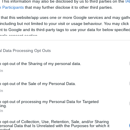
. This information may also be disclosed by us to third parties on the
IA
Participants
that may further disclose it to other third parties.
ÁKK-vezér:
 that this website/app uses one or more Google services and may gath
Plusznál is
including but not limited to your visit or usage behaviour. You may click 
kedvezőbb
 to Google and its third-party tags to use your data for below specifi
kamatozás
ogle consent section.
P
lakossági
l Data Processing Opt Outs
állampapír 
o opt-out of the Sharing of my personal data.
INTERJÚ
g. 29.
2022. 
In
Két év alat
o opt-out of the Sale of my Personal Data.
In
20 százalék
P
kereshet ez
to opt-out of processing my Personal Data for Targeted
ing.
lakossági
In
állampapír
o opt-out of Collection, Use, Retention, Sale, and/or Sharing
ersonal Data that Is Unrelated with the Purposes for which it
lected.