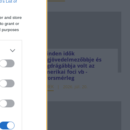
B’s List of
 A MÁP
er and store
to grant or
ed purposes
ú
Minden idők
jöhet
legjövedelmezőbbje és
legdrágábbja volt az
jún. 13.
amerikai foci vb -
gyorsmérleg
t közel
HÍREK
2026. júl. 20.
ot
zel a
ral