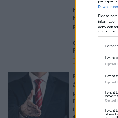
participants
Downstream 
Kétszámjegyű
Please note
hozam egyes
information 
papíroknál
deny consent
- Hamarosan
in below Go
elbukhat a MÁ
Persona
Plusz
I want t
ELEMZÉSEK
2022. au
Opted 
Egyszerűen
I want t
Opted 
áttehetjük a
pénzünket MÁ
I want 
Advertis
Pluszból
Opted 
inflációkövető
I want t
of my P
állampapírba -
was col