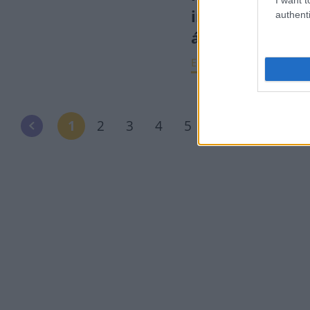
inflációkövető
authenti
állampapírok?
ELEMZÉSEK
2021. dec
1
2
3
4
5