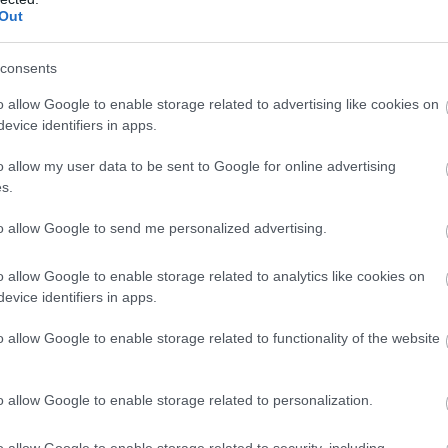
ELEMZÉSEK
20
Out
ék a
consents
. 7.
o allow Google to enable storage related to advertising like cookies on
evice identifiers in apps.
Az állampap
o allow my user data to be sent to Google for online advertising
 új
amellyel t
s.
ír?
8 százaléko
to allow Google to send me personalized advertising.
kereshet e
rc. 8.
alatt
o allow Google to enable storage related to analytics like cookies on
evice identifiers in apps.
ELEMZÉSEK
20
o allow Google to enable storage related to functionality of the website
ció!
Nagyot ford
o allow Google to enable storage related to personalization.
sak
ingatlanpia
folytatódik
o allow Google to enable storage related to security, including