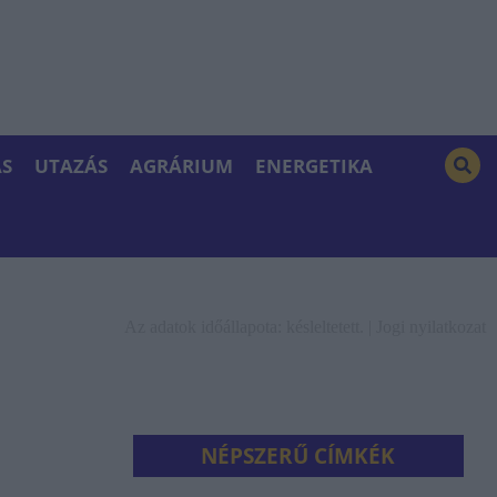
S
UTAZÁS
AGRÁRIUM
ENERGETIKA
Az adatok időállapota: késleltetett. |
Jogi nyilatkozat
NÉPSZERŰ CÍMKÉK