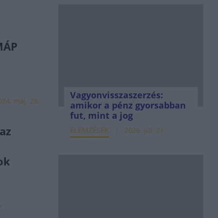
MÁP
Vagyonvisszaszerzés:
024. máj. 28.
amikor a pénz gyorsabban
fut, mint a jog
 az
ELEMZÉSEK
2026. júl. 21.
ok
7.