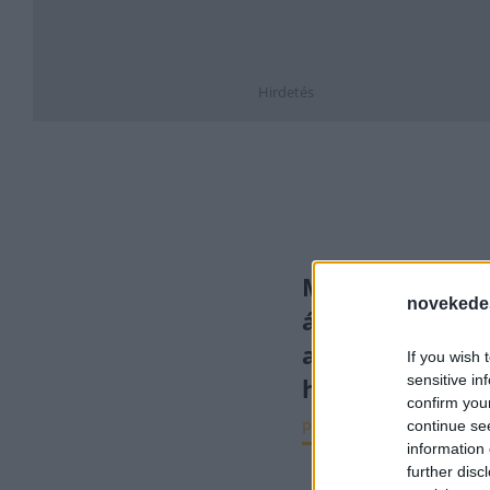
Hirdetés
Megélénkülhet 
novekede
állampapírpiac
adóemelés
If you wish 
sensitive in
hatására
confirm you
continue se
PÉNZÜGY
2023. jún. 
information 
further disc