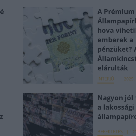
bé
A Prémium
Állampapír
hova viheti
emberek a
pénzüket? 
Államkincs
elárulták
INTERJÚ
2025. 
Nagyon jól
a lakossági
z
állampapír
BEFEKTETÉS
2