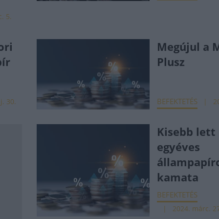
. 5.
ori
Megújul a 
ír
Plusz
BEFEKTETÉS
j. 30.
2
Kisebb lett
egyéves
állampapír
kamata
BEFEKTETÉS
2024. márc. 2