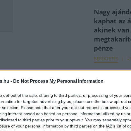
Nagy ajánd
kaphat az á
akinek van
megtakarít
pénze
BEFEKTETÉS
2
az
Még mindig 
s.hu -
Do Not Process My Personal Information
 az
állampapír
2000 milliá
to opt-out of the sale, sharing to third parties, or processing of your per
formation for targeted advertising by us, please use the below opt-out s
miközben o
r selection. Please note that after your opt-out request is processed y
százalékos 
eing interest-based ads based on personal information utilized by us or
2.
disclosed to third parties prior to your opt-out. You may separately opt-
HÍREK
2023. fe
losure of your personal information by third parties on the IAB’s list of