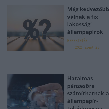
Még kedvezőb
válnak a fix
lakossági
állampapírok
BEFEKTETÉS
2025. szept. 25.
Hatalmas
pénzesőre
számíthatnak a
állampapír-
tulajdonosok