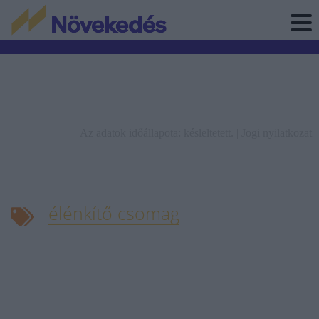
Az adatok időállapota: késleltetett. |
Jogi nyilatkozat
élénkítő csomag