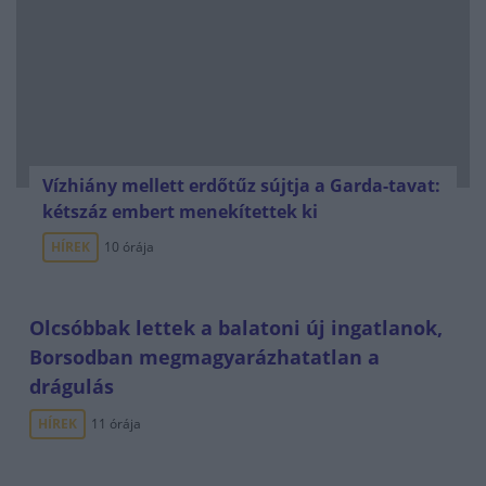
Vízhiány mellett erdőtűz sújtja a Garda-tavat:
kétszáz embert menekítettek ki
HÍREK
10 órája
Olcsóbbak lettek a balatoni új ingatlanok,
Borsodban megmagyarázhatatlan a
drágulás
HÍREK
11 órája