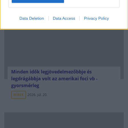
ELEMZÉSEK
2026. júl. 20.
Data Deletion
Data Access
Privacy Policy
Minden idők legjövedelmezőbbje és
legdrágábbja volt az amerikai foci vb -
gyorsmérleg
HÍREK
2026. júl. 20.