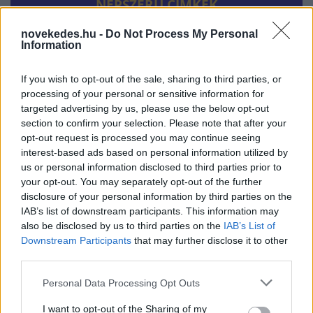
NÉPSZERŰ CÍMKÉK
novekedes.hu -
Do Not Process My Personal
#MNB
Information
If you wish to opt-out of the sale, sharing to third parties, or
processing of your personal or sensitive information for
NÉPSZERŰ
targeted advertising by us, please use the below opt-out
section to confirm your selection. Please note that after your
opt-out request is processed you may continue seeing
interest-based ads based on personal information utilized by
us or personal information disclosed to third parties prior to
your opt-out. You may separately opt-out of the further
disclosure of your personal information by third parties on the
IAB’s list of downstream participants. This information may
also be disclosed by us to third parties on the
IAB’s List of
Downstream Participants
that may further disclose it to other
third parties.
Hitelfordulat 2026: elzárja a pénzcsapot az
Please note that this website/app uses one or more Google
állam
Personal Data Processing Opt Outs
services and may gather and store information including but
ELEMZÉSEK
2026. júl. 22.
not limited to your visit or usage behaviour. You may click to
I want to opt-out of the Sharing of my