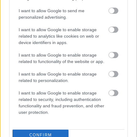
I want to allow Google to send me
personalized advertising.
I want to allow Google to enable storage
related to analytics like cookies on web or
Kéthónapos a Tisza-kormány: íme a mérleg!
device identifiers in apps.
ELEMZÉSEK
2026. júl. 21.
I want to allow Google to enable storage
related to functionality of the website or app.
I want to allow Google to enable storage
related to personalization.
I want to allow Google to enable storage
related to security, including authentication
functionality and fraud prevention, and other
user protection.
Uniós források: íme a teendők, amelyek a
pénzek érkezéséhez még szükségesek
CONFIRM