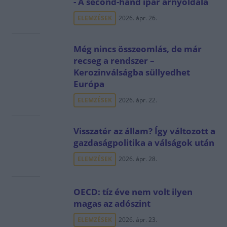
- A second-hand ipar árnyoldala
ELEMZÉSEK
2026. ápr. 26.
Még nincs összeomlás, de már
recseg a rendszer –
Kerozinválságba süllyedhet
Európa
ELEMZÉSEK
2026. ápr. 22.
Visszatér az állam? Így változott a
gazdaságpolitika a válságok után
ELEMZÉSEK
2026. ápr. 28.
OECD: tíz éve nem volt ilyen
magas az adószint
ELEMZÉSEK
2026. ápr. 23.