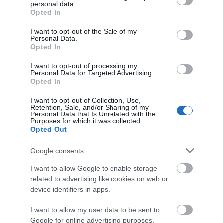
personal data.
grant or deny consent to Google and its third-party tags to
Opted In
use your data for below specified purposes in below Google
consent section.
I want to opt-out of the Sale of my
Personal Data.
Opted In
I want to opt-out of processing my
Personal Data for Targeted Advertising.
Opted In
I want to opt-out of Collection, Use,
Retention, Sale, and/or Sharing of my
Personal Data that Is Unrelated with the
Vagyonvisszaszerzés: amikor a pénz
Purposes for which it was collected.
Opted Out
gyorsabban fut, mint a jog
ELEMZÉSEK
2026. júl. 21.
Google consents
I want to allow Google to enable storage
related to advertising like cookies on web or
device identifiers in apps.
I want to allow my user data to be sent to
Google for online advertising purposes.