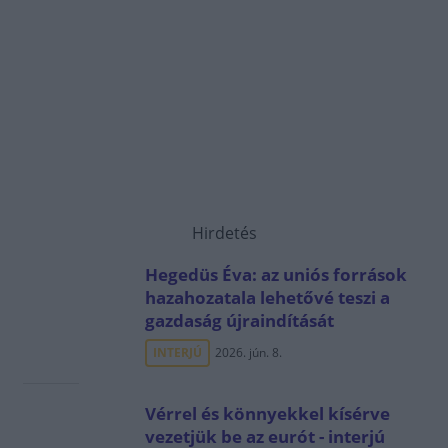
Hirdetés
Hegedüs Éva: az uniós források
hazahozatala lehetővé teszi a
gazdaság újraindítását
INTERJÚ
2026. jún. 8.
Vérrel és könnyekkel kísérve
vezetjük be az eurót - interjú