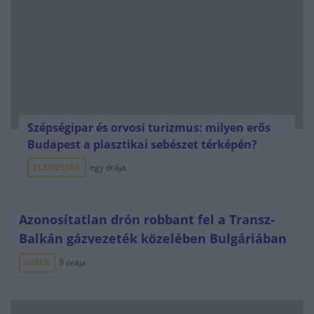
Szépségipar és orvosi turizmus: milyen erős
Budapest a plasztikai sebészet térképén?
ELEMZÉSEK
egy órája
Azonosítatlan drón robbant fel a Transz-
Balkán gázvezeték közelében Bulgáriában
HÍREK
9 órája