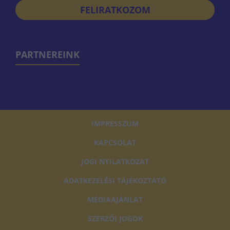
FELIRATKOZOM
PARTNEREINK
IMPRESSZUM
KAPCSOLAT
JOGI NYILATKOZAT
ADATKEZELÉSI TÁJÉKOZTATÓ
MÉDIAAJÁNLAT
SZERZŐI JOGOK